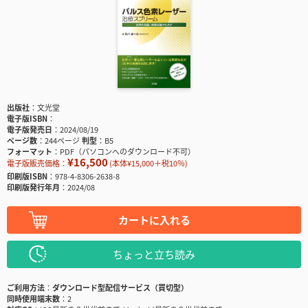
出版社
文光堂
電子版ISBN
電子版発売日
2024/08/19
ページ数
244ページ
判型
B5
フォーマット
PDF（パソコンへのダウンロード不可）
¥16,500
電子版販売価格：
(本体¥15,000＋税10％)
印刷版ISBN
978-4-8306-2638-8
印刷版発行年月
2024/08
カートに入れる
ちょっと立ち読み
ご利用方法
ダウンロード型配信サービス（買切型）
同時使用端末数
2