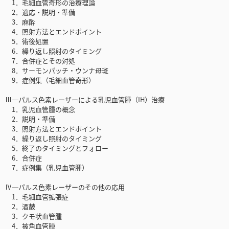
1．毛細血管奇形の治療理論
2．適応・説明・準備
3．麻酔
4．照射方法とエンドポイント
5．術後処置
6．繰り返し照射のタイミング
7．合併症とその対処
8．サーモンパッチ・ウンナ母斑
9．症例集（毛細血管奇形）
Ⅲ─パルス色素レーザーによる乳児血管腫（IH）治療
1．乳児血管腫の概念
2．説明・準備
3．照射方法とエンドポイント
4．繰り返し照射のタイミング
5．終了のタイミングとフォロー
6．合併症
7．症例集（乳児血管腫）
Ⅳ─パルス色素レーザーのその他の応用
1．毛細血管拡張症
2．酒皶
3．クモ状血管腫
4．被角血管腫