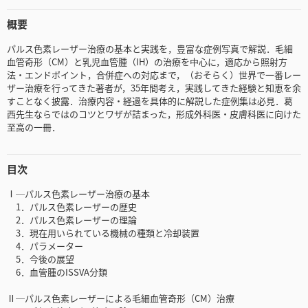
概要
パルス色素レーザー治療の基本と実践を，豊富な症例写真で解説．毛細
血管奇形（CM）と乳児血管腫（IH）の治療を中心に，適応から照射方
法・エンドポイント，合併症への対応まで，（おそらく）世界で一番レー
ザー治療を行ってきた著者が，35年間考え，実践してきた経験と知恵を余
すことなく披露．治療内容・経過を具体的に解説した症例集は必見．葛
西先生ならではのコツとワザが詰まった，形成外科医・皮膚科医に向けた
至高の一冊．
目次
Ⅰ─パルス色素レーザー治療の基本
1．パルス色素レーザーの歴史
2．パルス色素レーザーの理論
3．現在用いられている機械の種類と冷却装置
4．パラメーター
5．今後の展望
6．血管腫のISSVA分類
Ⅱ─パルス色素レーザーによる毛細血管奇形（CM）治療