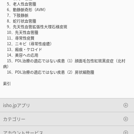
5．老人性血管腫
6．動静脈奇形（AVM）
7．下肢静脈
8．蛇行状血管腫
9．先天性血管拡張性大理石様皮斑
10．先天性血管腫
11．尋常性疣贅
12．ニキビ（尋常性痤瘡）
13．瘢痕・ケロイド
14．美容への応用
15．PDL治療の適応ではない疾患（1）顔面毛包性紅斑黒皮症（北村
病）
16．PDL治療の適応ではない疾患（2）房状細胞腫
索引
isho.jpアプリ
カテゴリー
アカウントサービス