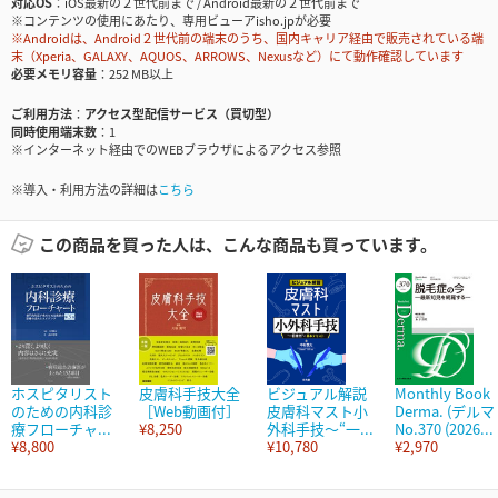
対応OS
iOS最新の２世代前まで / Android最新の２世代前まで
※コンテンツの使用にあたり、専用ビューアisho.jpが必要
※Androidは、Android２世代前の端末のうち、国内キャリア経由で販売されている端
末（Xperia、GALAXY、AQUOS、ARROWS、Nexusなど）にて動作確認しています
必要メモリ容量
252 MB以上
ご利用方法
アクセス型配信サービス（買切型）
同時使用端末数
1
※インターネット経由でのWEBブラウザによるアクセス参照
※導入・利用方法の詳細は
こちら
この商品を買った人は、こんな商品も買っています。
ホスピタリスト
皮膚科手技大全
ビジュアル解説
Monthly Book
のための内科診
［Web動画付］
皮膚科マスト小
Derma. (デルマ 
療フローチャ...
¥8,250
外科手技～“一...
No.370 (2026...
¥8,800
¥10,780
¥2,970