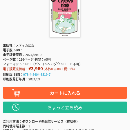
出版社
メディカ出版
電子版ISBN
電子版発売日
2024/09/10
ページ数
216ページ
判型
A5判
フォーマット
PDF（パソコンへのダウンロード不可）
¥3,960
電子版販売価格：
(本体¥3,600＋税10％)
印刷版ISBN
978-4-8404-8519-7
印刷版発行年月
2024/09
カートに入れる
ちょっと立ち読み
ご利用方法
ダウンロード型配信サービス（買切型）
同時使用端末数
3