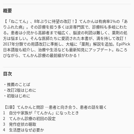
概要
【「ねこてん」、8年ぶりに待望の改訂！】てんかんは有病率1％の「あ
りふれた病」。その診療を担う多くは非専門医で、診療科も多岐にわた
る。患者は小児から高齢者まで幅広く、脳波の判読は難しく、薬剤の処
方は悩ましい。そんな医師たちに愛読された本書が、満を持して改訂！
2017年分類での用語改訂に準拠し、大幅に「薬剤」解説を追加。EpiPick
日本語版も紹介し、治療や生活なども最新知見にアップデート。ねころ
びながら、てんかん診療の最前線がわかる！
目次
・推薦のことば
・改訂2版はじめに
・初版はじめに
【1章】てんかんと問診 ―患者と向き合う、患者の話を聴く
1 自分や家族が「てんかん」になったとき
2 てんかん診療の初回の設定
3 発作症状の聴取
4 生活歴はなぜ必要か