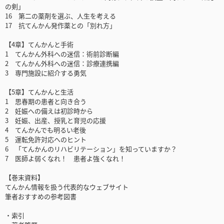
の剣」
16 第二の薬剤を選ぶ、人生を考える
17 抗てんかん発作薬との「別れ方」
【4章】てんかんと手術
1 てんかん外科への迷信：術前診断編
2 てんかん外科への迷信：診療連携編
3 専門施設に紹介する勇気
【5章】てんかんと生活
1 思春期の患者と向き合う
2 妊娠への備えは初診時から
3 妊娠、出産、授乳と育児の応援
4 てんかんでも明るい老後
5 運転免許対応へのヒント
6 「てんかんのリハビリテーション」を知っていますか？
7 医師よ弱くなれ！ 患者よ強くなれ！
【巻末資料】
てんかん情報を扱う代表的なウェブサイト
筆者おすすめの参考図書
・索引