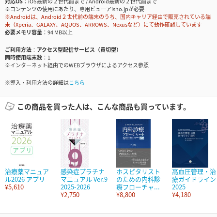
対応OS
iOS最新の２世代前まで / Android最新の２世代前まで
※コンテンツの使用にあたり、専用ビューアisho.jpが必要
※Androidは、Android２世代前の端末のうち、国内キャリア経由で販売されている端
末（Xperia、GALAXY、AQUOS、ARROWS、Nexusなど）にて動作確認しています
必要メモリ容量
94 MB以上
ご利用方法
アクセス型配信サービス（買切型）
同時使用端末数
1
※インターネット経由でのWEBブラウザによるアクセス参照
※導入・利用方法の詳細は
こちら
この商品を買った人は、こんな商品も買っています。
治療薬マニュア
感染症プラチナ
ホスピタリスト
高血圧管理・治
ル2026 アプリ
マニュアル Ver.9
のための内科診
療ガイドライン
¥5,610
2025-2026
療フローチャ...
2025
¥2,750
¥8,800
¥4,180