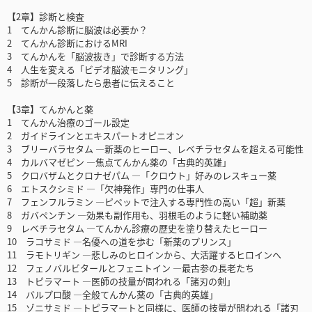
【2章】診断と検査
1 てんかん診断に脳波は必要か？
2 てんかん診断におけるMRI
3 てんかんを「脳波抜き」で診断する方法
4 人生を変える「ビデオ脳波モニタリング」
5 診断が一段落したら患者に伝えること
【3章】てんかんと薬
1 てんかん治療のゴール設定
2 ガイドラインとエキスパートオピニオン
3 ブリーバラセタム ―新薬のヒーロー、レベチラセタムを超える可能性
4 カルバマゼピン ―焦点てんかん薬の「古典的英雄」
5 クロバザムとクロナゼパム ―「クロウト」好みのレスキュー薬
6 エトスクシミド ―「欠神発作」専門の仕事人
7 フェンフルラミン ―ピペットで注入する専門性の高い「超」新薬
8 ガバペンチン ―効果も副作用も、羽根毛のように軽い補助薬
9 レベチラセタム ―てんかん診療の歴史を塗り替えたヒーロー
10 ラコサミド ―名優への道を歩む「新薬のプリンス」
11 ラモトリギン ―悲しみのヒロインから、大活躍するヒロインへ
12 フェノバルビタールとフェニトイン ―最古参の長老たち
13 トピラマート ―医師の技量が問われる「諸刃の剣」
14 バルプロ酸 ―全般てんかん薬の「古典的英雄」
15 ゾニサミド ―トピラマートと同様に、医師の技量が問われる「諸刃