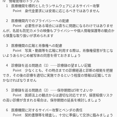
IV 情報管理のトラブル
1 医療機関を標的としたランサムウェアによるサイバー攻撃
Point 身代金要求には安易に応じるべきではありません
2 医療機関内でのプライバシーへの配慮
Point 必要性がある場合には直ちに問題になるわけではありませ
んが，名前も防犯カメラの映像もプライバシーや個人情報保護等の観点か
ら慎重な取り扱いが求められます
3 医療機関の広報と肖像権への配慮
Point 写真・動画等を広報に利用する際は，肖像権侵害が生じな
いようあらかじめ被写体の同意を得ておきましょう
4 診療録を巡る問題点（1）──診療録の望ましい記載
Point 少なくとも，その時点までの診療経過と診断の根拠を把握
でき，その後の診療を適切に実施できるという程度の情報は記載してお
かなければなりません
5 診療録を巡る問題点（2）──保存期間は5年でよいか
Point 医師法上の観点からは適切な対応ですが，損害賠償リスク
の高い診療が含まれる場合は，保存期間の延長を検討しましょう
6 医療機関に対するサイバー攻撃とベンダの責任
Point 契約書類等を精査し，十分に準備して交渉に臨みましょう