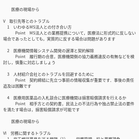
医療の現場から
V 取引先等とのトラブル
1 いわゆるMS法人との付き合い方
Point MS法人との業務提携について，医療法に形式的に反しない
場合であったとしても，実質的に反する場合は問題があります
2 医療機関情報システム開発の遅滞と契約解除
Point 履行期の合意，医療機関側の協力義務違反の有無などを検
討し，慎重に対応しましょう
3 人材紹介会社とのトラブルを回避するために
Point 契約締結に先立つ事前の情報収集が重要です．事後の責任
追及は困難です
4 医療用医薬品の入札談合に医療機関は損害賠償請求を行えるか
Point 相手方との契約書，民法上の不法行為や独占禁止法の要件
を満たす場合は，損害賠償請求が可能です
医療の現場から
VI 労務に関するトラブル
1 非正規従業員を巡る問題（1）──労務管理一般と業務請負