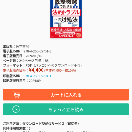
出版社
医学書院
電子版ISBN
978-4-260-65701-3
電子版発売日
2024/09/16
ページ数
240ページ
判型
B5
フォーマット
PDF（パソコンへのダウンロード不可）
¥4,400
電子版販売価格：
(本体¥4,000＋税10％)
印刷版ISBN
978-4-260-05701-1
印刷版発行年月
2024/09
カートに入れる
ちょっと立ち読み
ご利用方法
ダウンロード型配信サービス（買切型）
同時使用端末数
3