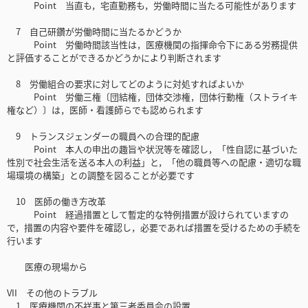
Point 当直も，宅直勤務も，労働時間に当たる可能性があります
7 自己研鑽が労働時間に当たるかどうか
Point 労働時間該当性は，医療機関の指揮命令下にある労務提供
と評価することができるかどうかにより判断されます
8 労働組合の要求に対してどのように対処すればよいか
Point 労働三権〔団結権，団体交渉権，団体行動権（ストライキ
権など）〕は，医師・看護師らでも認められます
9 トランスジェンダーの職員への合理的配慮
Point 本人の申出の趣旨や状況等を確認し，「性自認に基づいた
性別で社会生活を送る本人の利益」と，「他の職員等への配慮・適切な職
場環境の構築」との調整を図ることが必要です
10 医師の働き方改革
Point 経過措置として暫定的な特例措置が設けられていますの
で，措置の内容や要件を確認し，必要であれば措置を受けるための手続を
行います
医療の現場から
VII その他のトラブル
1 医療機関の不祥事と第三者委員会の設置