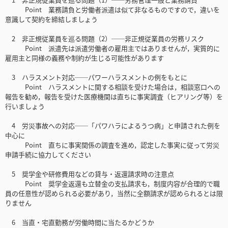
Point 業務請負と労働者派遣は似て非なるものですので，違いを
意識して契約を締結しましょう
2 非正規従業員を巡る問題（2）──非正規従業員の労務リスク
Point 派遣先は派遣労働者の雇用主ではありませんが，実質的に
雇用主と同様の義務や制約が生じる可能性があります
3 ハラスメント対応──パワーハラスメントの例をもとに
Point ハラスメントに関する相談を受けた場合は，相談窓口への
報告を勧め，報告を受けた医療機関は直ちに事実調査（ヒアリング等）を
行いましょう
4 労災事故への対応──「パワハラによるうつ病」と申請された例を
中心に
Point 直ちに事実関係の調査を進め，認定した事実に従って労災
申請手続に協力してください
5 奨学金や研修費用などの貸与・返還請求時の注意点
Point 奨学金返還も立替金の支払請求も，制度内容が合理的で職
員の任意性が認められる必要があり，当然に全額請求が認められるとは限
りません
6 当直・宅直勤務が労働時間に当たるかどうか