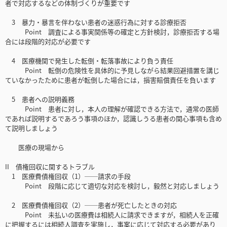
者で対応するなどの体制づくりが重要です
3 暴力・暴言を伴わない患者の迷惑行為に対する診療拒否
Point 調査による事実関係等の確定と方針検討，診療拒否する場
合には段階的対応が必要です
4 医療機関で発生した転倒・転落事故により負う責任
Point 転倒の危険性を具体的に予見しながら結果回避措置を講じ
ていなかったために患者が転倒した場合には，損害賠償責任を負います
5 患者への説明義務
Point 患者に対し，本人の理解が確認できる方法で，通常の医師
であれば説明するであろう事項のほか，認識しうる患者の関心事項も含め
て説明しましょう
医療の現場から
II 債権回収に関するトラブル
1 医療費債権回収（1）──請求の手段
Point 段階に応じて適切な対応を検討し，毅然と対応しましょう
2 医療費債権回収（2）──患者が死亡したときの対応
Point 未払いの医療費は相続人に請求できますが，相続人を正確
に把握するには相続人調査を実施し，事案に応じて対応する必要があり