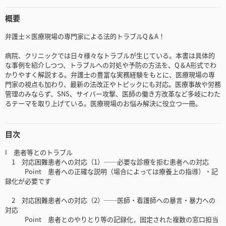
概要
弁護士×医療現場の専門家による法的トラブルQ＆A！
病院、クリニックでは日々様々なトラブルが生じている。本書は具体的
な事例を紹介しつつ、トラブルへの対処や予防の方法を、Q＆A形式でわ
かりやすく解説する。弁護士の豊富な実務経験をもとに、医療現場の専
門家の視点も加わり、最新の法改正やトピックにも対応。医療事故や労務
管理のみならず、SNS、サイバー攻撃、医師の働き方改革など多岐にわた
るテーマを取り上げている。医療現場のお悩み解決に役立つ一冊。
目次
I 患者等とのトラブル
1 対応困難患者への対応（1）──必要な診療を拒む患者への対応
Point 患者への正確な説明（場合によっては療養上の指導）・記
録化が必要です
2 対応困難患者への対応（2）──医師・看護師への暴言・暴力への
対応
Point 患者とのやりとり等の記録化，固定された複数の窓口担当