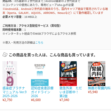
対応OS
iOS最新の２世代前まで / Android最新の２世代前まで
※コンテンツの使用にあたり、専用ビューアisho.jpが必要
※Androidは、Android２世代前の端末のうち、国内キャリア経由で販売されている端
末（Xperia、GALAXY、AQUOS、ARROWS、Nexusなど）にて動作確認しています
必要メモリ容量
16 MB以上
ご利用方法
アクセス型配信サービス（買切型）
同時使用端末数
1
※インターネット経由でのWEBブラウザによるアクセス参照
※導入・利用方法の詳細は
こちら
この商品を買った人は、こんな商品も買っています。
感染症プラチナ
認知症疾患診療
救急外来 ただ
無敵の腎臓内科
マニュアル Ver.9
ガイドライン
いま診断中！
¥5,940
2025-2026
2026
第2版
¥2,750
¥6,600
¥7,040