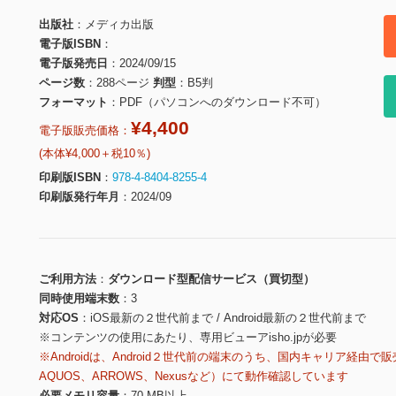
出版社
メディカ出版
電子版ISBN
電子版発売日
2024/09/15
ページ数
288ページ
判型
B5判
フォーマット
PDF（パソコンへのダウンロード不可）
¥4,400
電子版販売価格：
(本体¥4,000＋税10％)
印刷版ISBN
978-4-8404-8255-4
印刷版発行年月
2024/09
ご利用方法
ダウンロード型配信サービス（買切型）
同時使用端末数
3
対応OS
iOS最新の２世代前まで / Android最新の２世代前まで
※コンテンツの使用にあたり、専用ビューアisho.jpが必要
※Androidは、Android２世代前の端末のうち、国内キャリア経由で販
AQUOS、ARROWS、Nexusなど）にて動作確認しています
必要メモリ容量
70 MB以上