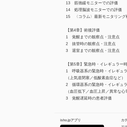
13 筋弛緩モニターでの評価
14 処理脳波モニターでの評価
15 〈コラム〉最新モニタリング
【第4章】術後評価
1 覚醒までの観察点・注意点
2 抜管時の観察点・注意点
3 退室までの観察点・注意点
【第5章】緊急時・イレギュラー
1 呼吸器系の緊急時・イレギュ
（上気道閉塞／低酸素血症など）
2 循環器系の緊急時・イレギュ
（血圧低下／血圧上昇／異常な心
3 覚醒遅延時の患者評価
isho.jpアプリ
カ