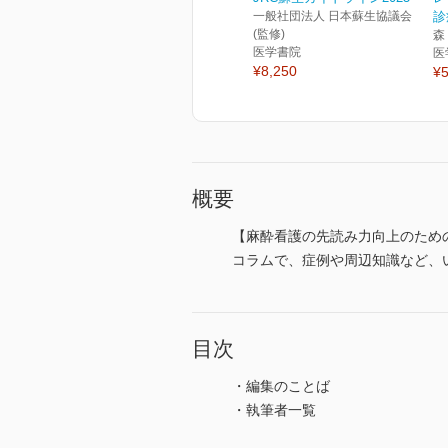
一般社団法人 日本蘇生協議会
診
(監修)
森
医学書院
医
¥8,250
¥5
概要
【麻酔看護の先読み力向上のため
コラムで、症例や周辺知識など、
目次
・編集のことば
・執筆者一覧