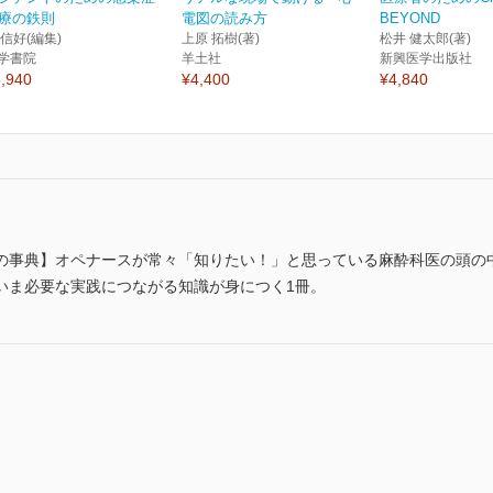
療の鉄則
電図の読み方
BEYOND
 信好(編集)
上原 拓樹(著)
松井 健太郎(著)
学書院
羊土社
新興医学出版社
,940
¥4,400
¥4,840
の事典】オペナースが常々「知りたい！」と思っている麻酔科医の頭の
いま必要な実践につながる知識が身につく1冊。