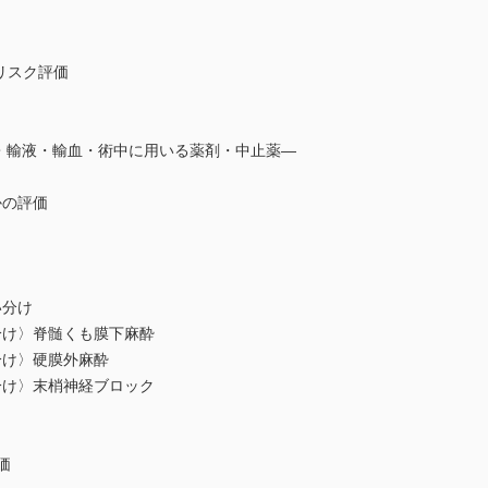
リスク評価
薬・輸液・輸血・術中に用いる薬剤・中止薬―
かの評価
い分け
分け〉脊髄くも膜下麻酔
分け〉硬膜外麻酔
分け〉末梢神経ブロック
価