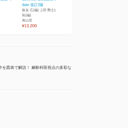
date 改訂2版
板金 広(編) 上田 剛士(編) 矢吹
拓(編)
南山堂
¥13,200
中を図表で解説！ 麻酔科医視点の多彩な