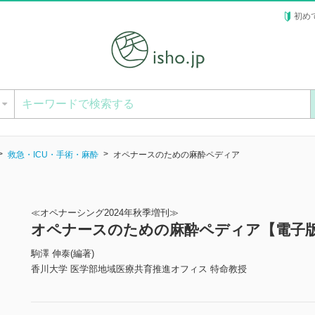
初め
ー
救急・ICU・手術・麻酔
オペナースのための麻酔ペディア
≪オペナーシング2024年秋季増刊≫
オペナースのための麻酔ペディア【電子
駒澤 伸泰(編著)
香川大学 医学部地域医療共育推進オフィス 特命教授