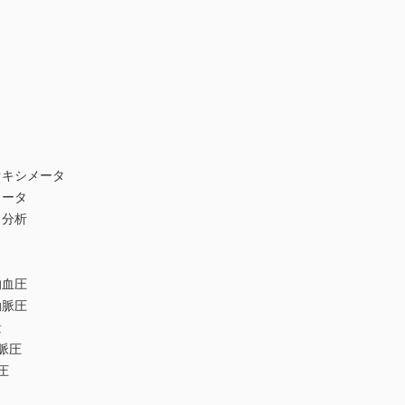
オキシメータ
メータ
ス分析
的血圧
動脈圧
量
脈圧
圧