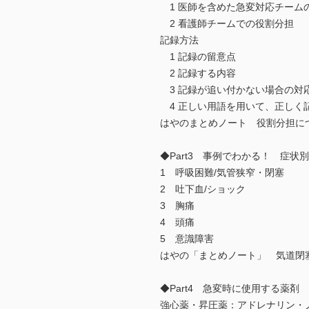
1 医師を含めた急変対応チーム
2 看護師チームでの役割分担
記録方法
1 記録の留意点
2 記録する内容
3 記録が追い付かない場合の対
4 正しい用語を用いて、正しく
はやのまとめノート 役割分担につ
◆Part3 事例でわかる！ 症状
1 呼吸困難/気管狭窄・閉塞
2 吐下血/ショック
3 胸痛
4 頭痛
5 意識障害
はやの「まとめノート」 気道閉塞
◆Part4 急変時に使用する薬剤
強心薬・昇圧薬：アドレナリン・