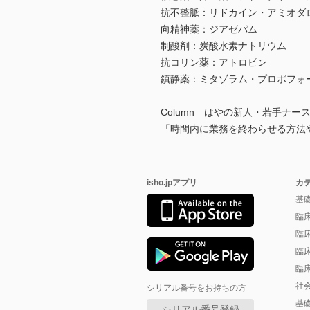
抗不整脈：リドカイン・アミオダ
向精神薬：ジアゼパム
制酸剤：炭酸水素ナトリウム
抗コリン薬：アトロピン
鎮静薬：ミタゾラム・プロポフォ
Column はやの新人・若手ナー
「時間内に業務を終わらせる方法
isho.jpアプリ
カ
基
臨
臨
臨
臨
社
シリアル番号をお持ちの方
基
シリアル番号登録