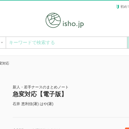
初め
ー
変対応
新人・若手ナースのまとめノート
急変対応【電子版】
石井 恵利佳(著) はや(著)