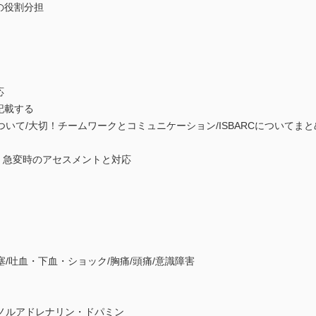
の役割分担
応
記載する
いて/大切！チームワークとコミュニケーション/ISBARCについてまと
別 急変時のアセスメントと対応
/吐血・下血・ショック/胸痛/頭痛/意識障害
ノルアドレナリン・ドパミン