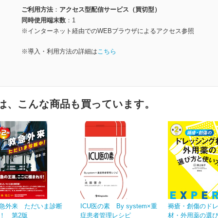
ご利用方法
アクセス型配信サービス（買切型）
同時使用端末数
1
※インターネット経由でのWEBブラウザによるアクセス参照
※導入・利用方法の詳細は
こちら
は、こんな商品も買っています。
急外来 ただいま診断
ICU医の素 By system×重
褥瘡・創傷のド
！ 第2版
症患者管理レシピ
材・外用薬の選び方