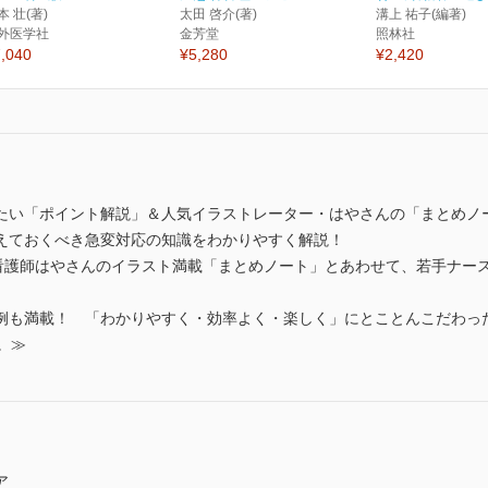
本 壮(著)
太田 啓介(著)
溝上 祐子(編著)
外医学社
金芳堂
照林社
,040
¥5,280
¥2,420
たい「ポイント解説」＆人気イラストレーター・はやさんの「まとめノ
えておくべき急変対応の知識をわかりやすく解説！
0万人・看護師はやさんのイラスト満載「まとめノート」とあわせて、若手ナ
例も満載！ 「わかりやすく・効率よく・楽しく」にとことんこだわっ
。≫
ア