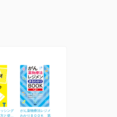
レッシング
がん薬物療法レジメンまる
と使...
わかりＢＯＯＫ 第2版