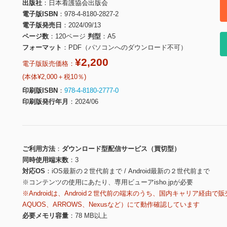
出版社
日本看護協会出版会
電子版ISBN
978-4-8180-2827-2
電子版発売日
2024/09/13
ページ数
120ページ
判型
A5
フォーマット
PDF（パソコンへのダウンロード不可）
¥2,200
電子版販売価格：
(本体¥2,000＋税10％)
印刷版ISBN
978-4-8180-2777-0
印刷版発行年月
2024/06
ご利用方法
ダウンロード型配信サービス（買切型）
同時使用端末数
3
対応OS
iOS最新の２世代前まで / Android最新の２世代前まで
※コンテンツの使用にあたり、専用ビューアisho.jpが必要
※Androidは、Android２世代前の端末のうち、国内キャリア経由で販
AQUOS、ARROWS、Nexusなど）にて動作確認しています
必要メモリ容量
78 MB以上