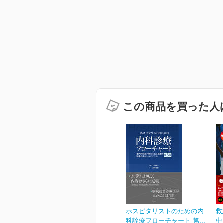
この商品を買った人
ホスピタリストのための内
救
科診療フローチャート 第...
中