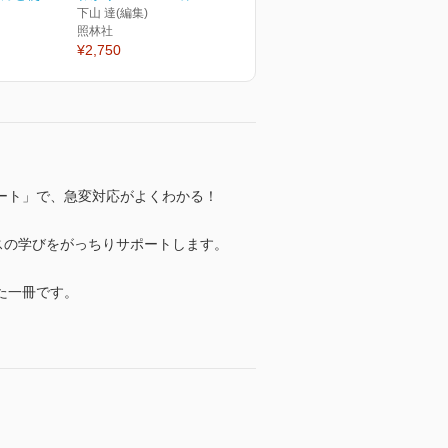
下山 達(編集)
照林社
¥2,750
ート」で、急変対応がよくわかる！
ースの学びをがっちりサポートします。
た一冊です。