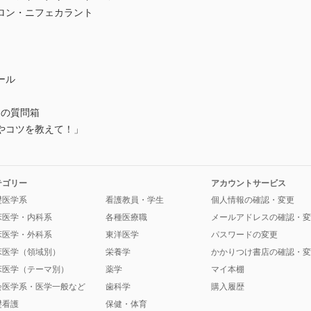
ロン・ニフェカラント
ール
スの質問箱
やコツを教えて！」
テゴリー
アカウントサービス
礎医学系
看護教員・学生
個人情報の確認・変更
床医学・内科系
各種医療職
メールアドレスの確認・変
床医学・外科系
東洋医学
パスワードの変更
床医学（領域別）
栄養学
かかりつけ書店の確認・変
床医学（テーマ別）
薬学
マイ本棚
会医学系・医学一般など
歯科学
購入履歴
礎看護
保健・体育