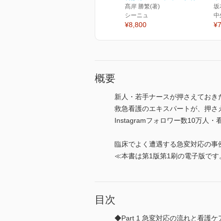
髙岸 勝繁(著)
坂
シーニュ
中
¥8,800
¥7
概要
新人・若手ナースが押さえておき
救急看護のエキスパートが、押さ
Instagramフォロワー数1
臨床でよく遭遇する急変対応の事
≪本書は第1版第1刷の電子版です
目次
◆Part 1 急変対応の流れと看護ケ