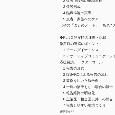
2 仮説演繹法の推論過程
3 仮説形成
4 臨床推論の実際
5 患者・家族へのケア
はやの「まとめノート」 あれ? お
◆Part 2 急変時の連携・記録
急変時の連携のポイント
1 チームダイナミクス
2 アサーティブコミュニケーシ
応援要請、ドクターコール
1 報告の形式
2 ISBARCによる報告の流れ
3 事例を用いた報告例
4 一刻の猶予もない場合の報告
5 報告経路の明確化
6 主治医・担当医以外への報告
7 報告しやすい環境づくり
役割分担