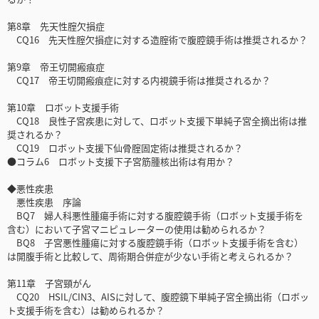
第8章 先天性腟欠損症
CQ16 先天性腟欠損症に対する造腟術で腹腔鏡手術は推奨されるか？
第9章 帝王切開瘢痕症
CQ17 帝王切開瘢痕症に対する内視鏡手術は推奨されるか？
第10章 ロボット支援手術
CQ18 良性子宮疾患に対して、ロボット支援下単純子宮全摘出術は推
奨されるか？
CQ19 ロボット支援下仙骨腟固定術は推奨されるか？
●コラム6 ロボット支援下子宮筋腫核出術は有用か？
◆悪性疾患
悪性疾患 序論
BQ7 婦人科悪性腫瘍手術に対する腹腔鏡手術（ロボット支援手術を
含む）において子宮マニピュレーターの使用は勧められるか？
BQ8 子宮悪性腫瘍に対する腹腔鏡手術（ロボット支援手術を含む）
は開腹手術と比較して、周術期合併症が少ない手術と考えられるか？
第11章 子宮頸がん
CQ20 HSIL/CIN3、AISに対して、腹腔鏡下単純子宮全摘出術（ロボッ
ト支援手術を含む）は勧められるか？