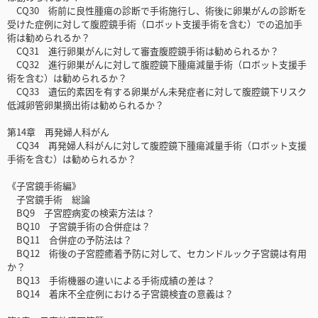
CQ30 術前に良性腫瘍の診断で手術施行し、術後に卵巣がんの診断を
受けた症例に対して腹腔鏡手術（ロボット支援手術を含む）での追加手
術は勧められるか？
CQ31 進行卵巣がんに対して審査腹腔鏡手術は勧められるか？
CQ32 進行卵巣がんに対して腹腔鏡下腫瘍減量手術（ロボット支援手
術を含む）は勧められるか？
CQ33 遺伝的素因を有する卵巣がん未発症者に対して腹腔鏡下リスク
低減卵管卵巣摘出術は勧められるか？
第14章 再発婦人科がん
CQ34 再発婦人科がんに対して腹腔鏡下腫瘍減量手術（ロボット支援
手術を含む）は勧められるか？
《子宮鏡手術編》
子宮鏡手術 総論
BQ9 子宮腔病変の検索方法は？
BQ10 子宮鏡手術の合併症は？
BQ11 合併症の予防法は？
BQ12 術後の子宮腔癒着予防に対して、セカンドルック子宮鏡は有用
か？
BQ13 手術機器の違いによる手術成績の差は？
BQ14 着床不全症例における子宮鏡検査の意義は？