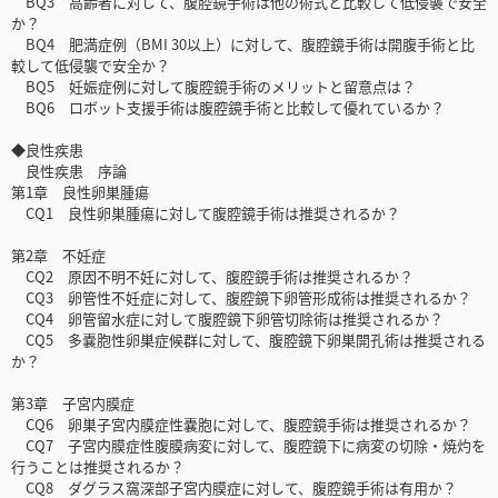
BQ3 高齢者に対して、腹腔鏡手術は他の術式と比較して低侵襲で安全
か？
BQ4 肥満症例（BMI 30以上）に対して、腹腔鏡手術は開腹手術と比
較して低侵襲で安全か？
BQ5 妊娠症例に対して腹腔鏡手術のメリットと留意点は？
BQ6 ロボット支援手術は腹腔鏡手術と比較して優れているか？
◆良性疾患
良性疾患 序論
第1章 良性卵巣腫瘍
CQ1 良性卵巣腫瘍に対して腹腔鏡手術は推奨されるか？
第2章 不妊症
CQ2 原因不明不妊に対して、腹腔鏡手術は推奨されるか？
CQ3 卵管性不妊症に対して、腹腔鏡下卵管形成術は推奨されるか？
CQ4 卵管留水症に対して腹腔鏡下卵管切除術は推奨されるか？
CQ5 多嚢胞性卵巣症候群に対して、腹腔鏡下卵巣開孔術は推奨される
か？
第3章 子宮内膜症
CQ6 卵巣子宮内膜症性嚢胞に対して、腹腔鏡手術は推奨されるか？
CQ7 子宮内膜症性腹膜病変に対して、腹腔鏡下に病変の切除・焼灼を
行うことは推奨されるか？
CQ8 ダグラス窩深部子宮内膜症に対して、腹腔鏡手術は有用か？