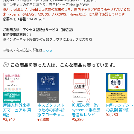
※コンテンツの使用にあたり、専用ビューアisho.jpが必要
※Androidは、Android２世代前の端末のうち、国内キャリア経由で販売されている端
末（Xperia、GALAXY、AQUOS、ARROWS、Nexusなど）にて動作確認しています
必要メモリ容量
24 MB以上
ご利用方法
アクセス型配信サービス（買切型）
同時使用端末数
1
※インターネット経由でのWEBブラウザによるアクセス参照
※導入・利用方法の詳細は
こちら
この商品を買った人は、こんな商品も買っています。
産婦人科外来処
ホスピタリスト
ICU医の素 By
内科レジデント
方マニュアル 第
のための内科診
system×重症患
の鉄則 第4版
6版
療フローチャ...
者管理レシピ
¥5,280
¥3,740
¥8,800
¥5,280