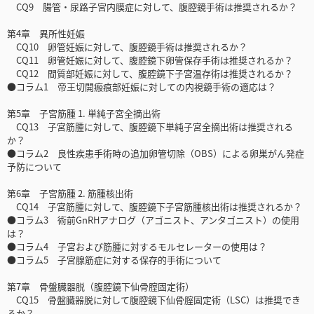
CQ9 腸管・尿路子宮内膜症に対して、腹腔鏡手術は推奨されるか？
第4章 異所性妊娠
CQ10 卵管妊娠に対して、腹腔鏡手術は推奨されるか？
CQ11 卵管妊娠に対して、腹腔鏡下卵管保存手術は推奨されるか？
CQ12 間質部妊娠に対して、腹腔鏡下子宮温存術は推奨されるか？
●コラム1 帝王切開瘢痕部妊娠に対しての内視鏡手術の適応は？
第5章 子宮筋腫 1. 単純子宮全摘出術
CQ13 子宮筋腫に対して、腹腔鏡下単純子宮全摘出術は推奨される
か？
●コラム2 良性疾患手術時の追加卵管切除（OBS）による卵巣がん発症
予防について
第6章 子宮筋腫 2. 筋腫核出術
CQ14 子宮筋腫に対して、腹腔鏡下子宮筋腫核出術は推奨されるか？
●コラム3 術前GnRHアナログ（アゴニスト、アンタゴニスト）の使用
は？
●コラム4 子宮および筋腫に対するモルセレーターの使用は？
●コラム5 子宮腺筋症に対する保存的手術について
第7章 骨盤臓器脱（腹腔鏡下仙骨腟固定術）
CQ15 骨盤臓器脱に対して腹腔鏡下仙骨腟固定術（LSC）は推奨でき
るか？