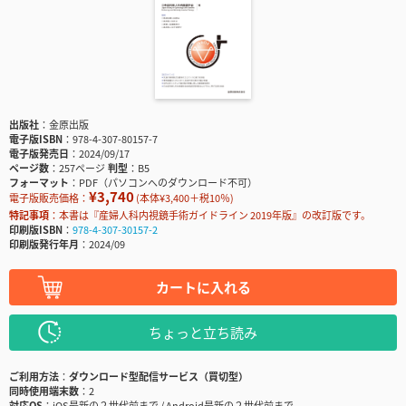
出版社
金原出版
電子版ISBN
978-4-307-80157-7
電子版発売日
2024/09/17
ページ数
257ページ
判型
B5
フォーマット
PDF（パソコンへのダウンロード不可）
¥3,740
電子版販売価格：
(本体¥3,400＋税10％)
特記事項
本書は『産婦人科内視鏡手術ガイドライン 2019年版』の改訂版です。
印刷版ISBN
978-4-307-30157-2
印刷版発行年月
2024/09
カートに入れる
ちょっと立ち読み
ご利用方法
ダウンロード型配信サービス（買切型）
同時使用端末数
2
対応OS
iOS最新の２世代前まで / Android最新の２世代前まで