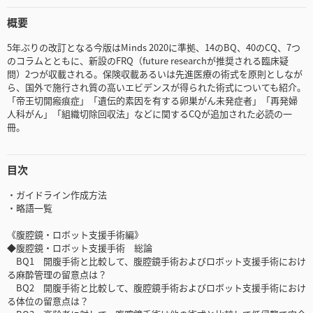
概要
5年ぶりの改訂となる今版はMinds 2020に準拠、14のBQ、40のCQ、7つ
のコラムとともに、新設のFRQ（future researchが推奨される臨床疑
問）2つが収載される。保険収載あるいは先進医療の術式を原則としなが
ら、国外で施行され質の高いエビデンスが得られた術式についても紹介。
「帝王切開瘢痕症」「遺伝的素因を有する卵巣がん未発症者」「再発婦
人科がん」「組織切除回収法」などに関するCQが追加された必読の一
冊。
目次
・ガイドライン作成方法
・略語一覧
《腹腔鏡・ロボット支援手術編》
◆腹腔鏡・ロボット支援手術 総論
BQ1 開腹手術と比較して、腹腔鏡手術およびロボット支援手術におけ
る麻酔管理の留意点は？
BQ2 開腹手術と比較して、腹腔鏡手術およびロボット支援手術におけ
る体位の留意点は？