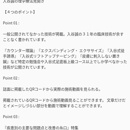
入谷誠の理学療法見開き
【４つのポイント】
Point 01 :
一般公開されてなかった技術が掲載。入谷誠の３１年の臨床技術が余す
ことなく書かれています。
『カウンター理論』『エクスパンディング・ エクササイズ』『入谷式徒
手誘導』『入谷式リフトアップテーピング』『皮膚に刺入しない置き
鍼』など特定の勉強会や入谷式足底板上級コース以上でしか学べなかった
技術が公開されています。
Point 02 :
誌面に掲載したQRコードから実際の施術動画を見られる。
掲載されているQRコードから施術動画見ることができます。 文章だけだ
とイメージしづらい部分を動画で理解することができます。
Point 03 :
『疾患別の主要な問題点と改善の糸口』特集