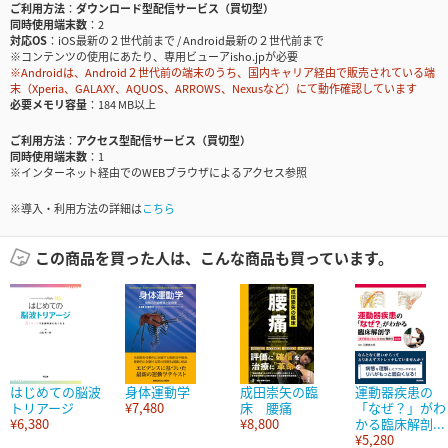
ご利用方法
ダウンロード型配信サービス（買切型）
同時使用端末数
2
対応OS
iOS最新の２世代前まで / Android最新の２世代前まで
※コンテンツの使用にあたり、専用ビューアisho.jpが必要
※Androidは、Android２世代前の端末のうち、国内キャリア経由で販売されている端
末（Xperia、GALAXY、AQUOS、ARROWS、Nexusなど）にて動作確認しています
必要メモリ容量
184 MB以上
ご利用方法
アクセス型配信サービス（買切型）
同時使用端末数
1
※インターネット経由でのWEBブラウザによるアクセス参照
※導入・利用方法の詳細は
こちら
この商品を買った人は、こんな商品も買っています。
はじめての脳波
身体運動学
成田崇矢の臨
運動器疾患の
トリアージ
¥7,480
床 腰痛
「なぜ？」がわ
¥6,380
¥8,800
かる臨床解剖...
¥5,280