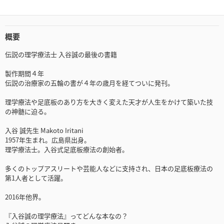
概要
伝説の理学療法士 入谷誠の最後の書籍
製作期間４年
伝説の治療家の五輪の書が４年の歳月を経てついに発刊。
理学療法や足底板のあり方を大きく変えた天才が人生をかけて築いた技
の神髄に迫る。
入谷 誠先生 Makoto Iritani
1957年生まれ。広島県出身。
理学療法士。入谷式足底板療法の創始者。
多くのトップアスリートや芸能人などに支持され、日本の足底板療法の
第1人者として活躍。
2016年他界。
『入谷誠の理学療法』ってどんな本なの？