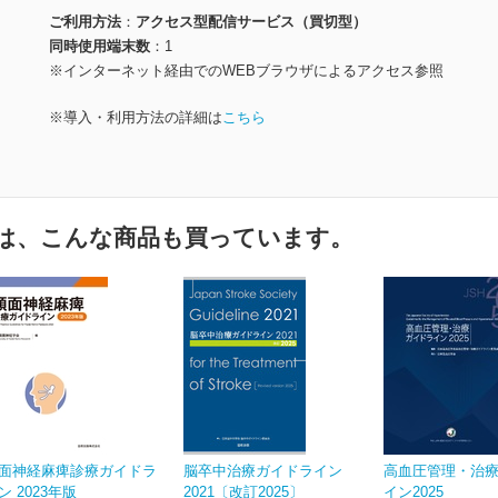
ご利用方法
アクセス型配信サービス（買切型）
同時使用端末数
1
※インターネット経由でのWEBブラウザによるアクセス参照
※導入・利用方法の詳細は
こちら
は、こんな商品も買っています。
面神経麻痺診療ガイドラ
脳卒中治療ガイドライン
高血圧管理・治
ン 2023年版
2021〔改訂2025〕
イン2025