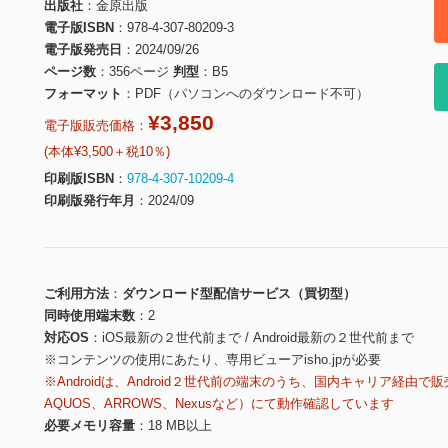
出版社
金原出版
電子版ISBN
978-4-307-80209-3
電子版発売日
2024/09/26
ページ数
356ページ
判型
B5
フォーマット
PDF（パソコンへのダウンロード不可）
¥3,850
電子版販売価格：
(本体¥3,500＋税10％)
印刷版ISBN
978-4-307-10209-4
印刷版発行年月
2024/09
ご利用方法
ダウンロード型配信サービス（買切型）
同時使用端末数
2
対応OS
iOS最新の２世代前まで / Android最新の２世代前まで
※コンテンツの使用にあたり、専用ビューアisho.jpが必要
※Androidは、Android２世代前の端末のうち、国内キャリア経由で販
AQUOS、ARROWS、Nexusなど）にて動作確認しています
必要メモリ容量
18 MB以上