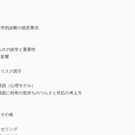
学的診断の留意事項
題
らさの疫学と重要性
影響
リスク因子
要因（心理モデル）
面に特有の気持ちのつらさと対応の考え方
その後
セリング