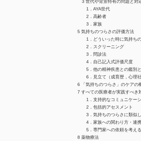
3 世代や背景特有の問題と対
1．AYA世代
2．高齢者
3．家族
5 気持ちのつらさの評価方法
1．どういった時に気持ちの
2．スクリーニング
3．問診法
4．自己記入式評価尺度
5．他の精神疾患との鑑別と
6．見立て（成育歴，心理社
6 「気持ちのつらさ」のケアの
7 すべての医療者が実践すべき
1．支持的なコミュニケーシ
2．包括的アセスメント
3．気持ちのつらさに類似し
4．家族への関わり方・連
5．専門家への依頼を考える
8 薬物療法