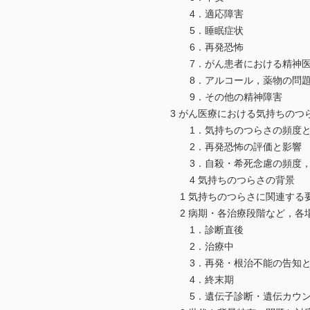
4．適応障害
5．睡眠症状
6．再発恐怖
7．がん患者における精神医
8．アルコール，薬物の問
9．その他の精神障害
3 がん医療における気持ちのつ
1．気持ちのつらさの頻度と
2．再発恐怖の評価と影響
3．自殺・希死念慮の頻度，
4 気持ちのつらさの背景
1 気持ちのつらさに関連する
2 病期・各治療段階など，各場
1．診断直後
2．治療中
3．再発・根治不能の告知と
4．終末期
5．遺伝子診断・遺伝カウン