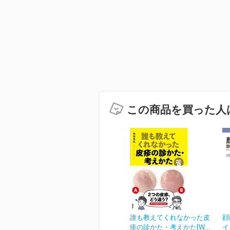
この商品を買った人
誰も教えてくれなかった皮
顔
疹の診かた・考えかた[W...
イ