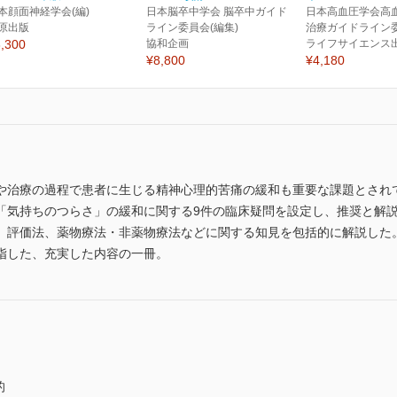
本顔面神経学会(編)
日本脳卒中学会 脳卒中ガイド
日本高血圧学会高
原出版
ライン委員会(編集)
治療ガイドライン委
,300
協和企画
ライフサイエンス
¥8,800
¥4,180
や治療の過程で患者に生じる精神心理的苦痛の緩和も重要な課題とされ
「気持ちのつらさ」の緩和に関する9件の臨床疑問を設定し、推奨と解
、評価法、薬物療法・非薬物療法などに関する知見を包括的に解説した
指した、充実した内容の一冊。
的