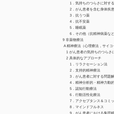
1．気持ちのつらさに対する
2．がん患者を含む身体疾患患
3．抗うつ薬
4．抗不安薬
5．睡眠薬
6．その他（抗精神病薬など
9 非薬物療法
A 精神療法（心理療法，サイコ
1 がん患者の気持ちのつらさ
2 具体的なアプローチ
1．リラクセーション法
2．支持的精神療法
3．がん患者に対する問題解
4．精神分析的・精神力動的
5．認知行動療法
6．行動活性化療法
7．アクセプタンス＆コミッ
8．マインドフルネス
9．がん患者における集団精