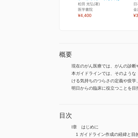
松田 光弘(著)
日
医学書院
金
¥4,400
¥3
概要
現在のがん医療では、がんの診断
本ガイドラインでは、そのような
ける気持ちのつらさの定義や疫学
明日からの臨床に役立つことを目
目次
I章 はじめに
1 ガイドライン作成の経緯と目