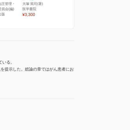
血圧管理・
大塚 篤司(著)
員会(編)
医学書院
出版
¥3,300
ている。
説を提示した。総論の章ではがん患者にお
。