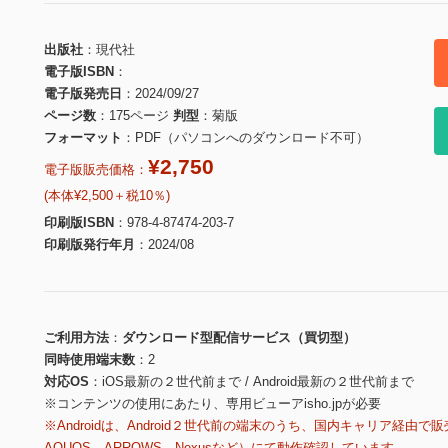
出版社
現代社
電子版ISBN
電子版発売日
2024/09/27
ページ数
175ページ
判型
菊版
フォーマット
PDF（パソコンへのダウンロード不可）
¥2,750
電子版販売価格：
(本体¥2,500＋税10％)
印刷版ISBN
978-4-87474-203-7
印刷版発行年月
2024/08
ご利用方法
ダウンロード型配信サービス（買切型）
同時使用端末数
2
対応OS
iOS最新の２世代前まで / Android最新の２世代前まで
※コンテンツの使用にあたり、専用ビューアisho.jpが必要
※Androidは、Android２世代前の端末のうち、国内キャリア経由で販
AQUOS、ARROWS、Nexusなど）にて動作確認しています