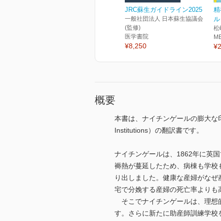
JRC蘇生ガイドライン2025
精
一般社団法人 日本蘇生協議会
ル
(監修)
松
医学書院
M
¥8,250
¥2
概要
本書は、ナイチンゲールの膨大な印刷文献
Institutions）の翻訳書です。
ナイチンゲールは、1862年に
褥熱が蔓延したため、病棟も学校
り出しました。健康な産婦がなぜ
宅で分娩する産婦の死亡率よりも
そこでナイチンゲールは、理想的
す。さらに新たに助産師訓練学校