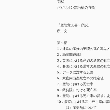
文献
パビリオン式病棟の特徴
『産院覚え書・序説』
序 文
第１部
1．通常の産婦の実際の死亡率は
2．助産関連統計
3．英国における産婦の通常の死
4．各国における通常の産婦の死
5．データに対する反論
6．家庭内出産死亡率の推定値
7．産院における死亡率
8．救貧院における死亡率
9．産院における死亡率の背後に
10．産院における高い死亡率の諸
（1）産褥熱について