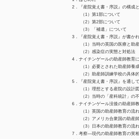
2．『産院覚え書・序説』の構成
（1）第1部について
（2）第2部について
（3）「補遺」について
3．『産院覚え書・序説』が書か
（1）当時の英国の医療と助産
（2）感染症の実態と対処法
4．ナイチンゲールの助産師教育
（1）必要とされた助産師養成
（2）助産師訓練学校の具体的
5．『産院覚え書・序説』を通し
（1）理想とする産院の設計図
（2）当時の「産科統計」の不
6．ナイチンゲール没後の助産師教
（1）英国の助産師教育の流れ
（2）アメリカ合衆国の助産師
（3）日本の助産師教育の流れ
7．考察―現代の助産師教育の実