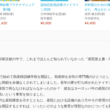
神診療プラチナマニュア
認知症疾患診療ガイドライ
外科医のための
 第3版
ン2026
かた，考えかた ver.
崎 朝樹(著)
日本神経学会(監修)
岩田 健太郎(著)
EDSI
医学書院
中外医学社
,420
¥6,600
¥4,400
の中で、これまでほとんど知られていなかった『産院覚え書・序説』（Introduc
英国で始めて助産師訓練学校を開設し、助産師を女性の専門職のひとつと
も閉鎖を余儀なくされてしまいました。長年の夢が打ち砕かれたナイチ
産院で死ななければならなかったのか？ 彼女はヨーロッパ中の産院の
高いという事実を知りました。
な産院構造を示すとともに、産院における設備のあり方やその管理の
を開設するとすれば、いったいどのような教育が理想なのかについても