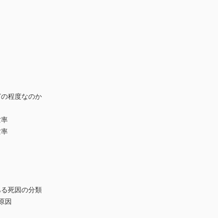
どの程度なのか
亡率
亡率
ある死因の分類
原因