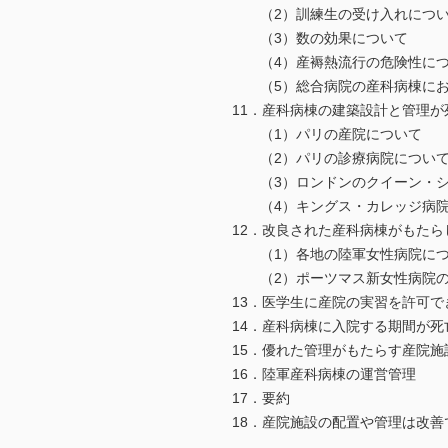
（2）訓練生の受け入れにつ
（3）数の効果について
（4）産褥熱流行の危険性につ
（5）総合病院の産科病棟にお
11．産科病棟の建築設計と管理
（1）パリの産院について
（2）パリの診療病院につい
（3）ロンドンのクイーン・シ
（4）キングス・カレッジ病院
12．改良された産科病棟がもたら
（1）各地の陸軍女性病院につ
（2）ポーツマス新女性病院の
13．医学生に産院の実習を許可で
14．産科病棟に入院する期間が死
15．優れた管理がもたらす産院施
16．陸軍産科病棟の運営管理
17．要約
18．産院施設の配置や管理は改善