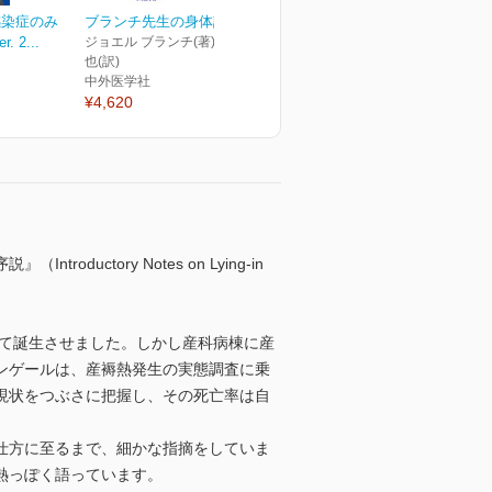
感染症のみ
ブランチ先生の身体診察
 2...
ジョエル ブランチ(著) 家 研
也(訳)
中外医学社
¥4,620
tory Notes on Lying-in
して誕生させました。しかし産科病棟に産
ンゲールは、産褥熱発生の実態調査に乗
現状をつぶさに把握し、その死亡率は自
仕方に至るまで、細かな指摘をしていま
熱っぽく語っています。