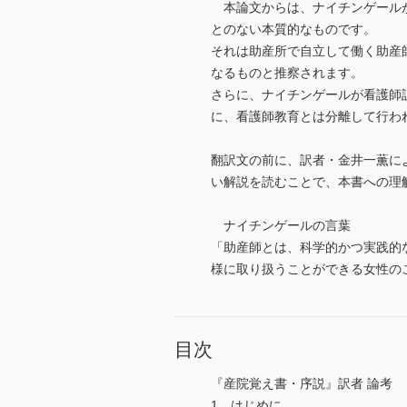
本論文からは、ナイチンゲールが
とのない本質的なものです。
それは助産所で自立して働く助産
なるものと推察されます。
さらに、ナイチンゲールが看護師
に、看護師教育とは分離して行わ
翻訳文の前に、訳者・金井一薫に
い解説を読むことで、本書への理
ナイチンゲールの言葉
「助産師とは、科学的かつ実践的
様に取り扱うことができる女性の
目次
『産院覚え書・序説』訳者 論考
1．はじめに