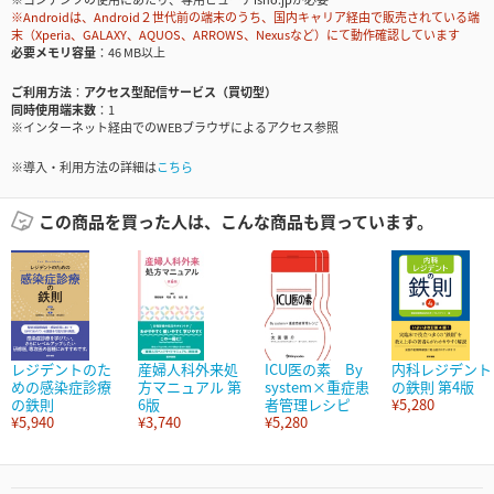
※Androidは、Android２世代前の端末のうち、国内キャリア経由で販売されている端
末（Xperia、GALAXY、AQUOS、ARROWS、Nexusなど）にて動作確認しています
必要メモリ容量
46 MB以上
ご利用方法
アクセス型配信サービス（買切型）
同時使用端末数
1
※インターネット経由でのWEBブラウザによるアクセス参照
※導入・利用方法の詳細は
こちら
この商品を買った人は、こんな商品も買っています。
レジデントのた
産婦人科外来処
ICU医の素 By
内科レジデント
めの感染症診療
方マニュアル 第
system×重症患
の鉄則 第4版
の鉄則
6版
者管理レシピ
¥5,280
¥5,940
¥3,740
¥5,280