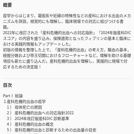
概要
疫学からはじまり，凝固系や妊婦の特殊性などの産科における出血のメカ
ニズムを詳説，視覚的にも理解し，臨床現場での対応に結びつける書
籍。
2022年に改訂された「産科危機的出血への対応指針」「2024年版産科DIC
スコア」の内容を盛り込み，保険適用となったフィブリンの基本と臨床に
おける実践的情報もアップデートした。
初版の情報を整理した上で，「産科危機的出血」の考え方，輸血の基本，
経腟分娩および帝王切開におけるフローチャートなど，理解を助ける基礎
項目も新たに盛り込んだ。産科危機的出血を理解し，実践的に現場で対
応するための決定版！
目次
PartⅠ 総論
１産科危機的出血の疫学
1 ） 母体死亡の原因
2 ） 産科危機的出血への対応指針2022
3 ） 2024年改訂版産科DIC 診断基準
4 ） 産科危機的出血の概念
5 ） 産科危機的出血と診断するための出血量の目安