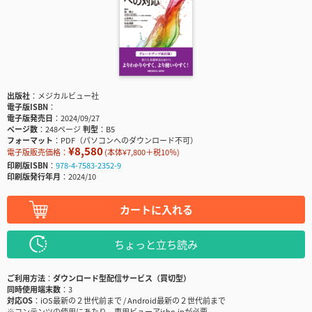
出版社
メジカルビュー社
電子版ISBN
電子版発売日
2024/09/27
ページ数
248ページ
判型
B5
フォーマット
PDF（パソコンへのダウンロード不可）
¥8,580
電子版販売価格：
(本体¥7,800＋税10％)
印刷版ISBN
978-4-7583-2352-9
印刷版発行年月
2024/10
カートに入れる
ちょっと立ち読み
ご利用方法
ダウンロード型配信サービス（買切型）
同時使用端末数
3
対応OS
iOS最新の２世代前まで / Android最新の２世代前まで
※コンテンツの使用にあたり、専用ビューアisho.jpが必要