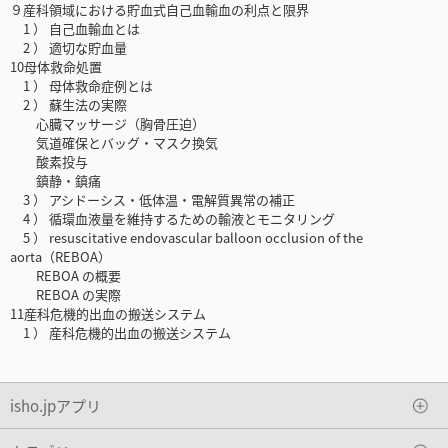
９産科領域における貯血式自己血輸血の利点と限界
1 ） 自己血輸血とは
2 ） 適切な貯血量
10母体救命処置
1 ） 母体救命症例とは
2 ） 蘇生法の実際
心臓マッサージ（胸骨圧迫）
気道確保とバッグ・マスク換気
酸素投与
鎮静・鎮痛
3 ） アシドーシス・低体温・電解質異常の補正
4 ） 循環血液量を維持するための輸液とモニタリング
5 ） resuscitative endovascular balloon occlusion of the
aorta（REBOA）
REBOA の概要
REBOA の実際
11産科危機的出血の搬送システム
1 ） 産科危機的出血の搬送システム
isho.jpアプリ