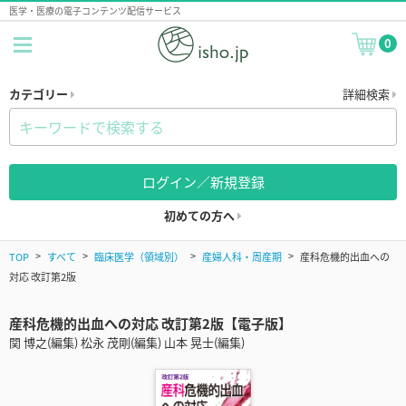
医学・医療の電子コンテンツ配信サービス
0
カテゴリー
詳細検索
ログイン／新規登録
初めての方へ
TOP
すべて
臨床医学（領域別）
産婦人科・周産期
産科危機的出血への
対応 改訂第2版
産科危機的出血への対応 改訂第2版【電子版】
関 博之(編集) 松永 茂剛(編集) 山本 晃士(編集)