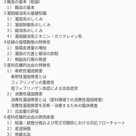
２輸血の基本（総論）
1 ） 輸血の基本
３凝固線溶系の基礎知識
1 ） 凝固系のしくみ
2 ） 凝固制御系のしくみ
3 ） 線溶系のしくみ
4 ） 凝固線溶系とキニン・カリクレイン系
４妊婦の循環動態の特殊性
1 ） 循環血液量の増加
2 ） 凝固の亢進と線溶の抑制
3 ） 側副血行路の発達
５産科危機的出血の特殊性
1 ） 希釈性凝固障害
希釈性凝固障害とは
フィブリノゲンの重要性
低フィブリノゲン血症による出血症状
2 ） 消費性凝固障害
消費性凝固障害とは（産科領域での消費性凝固障害）
消費性凝固障害を診断・治療するための臨床検査
3 ） 出血量の評価
６産科危機的出血の原因疾患
1 ） 総論：経腟分娩および帝王切開術における対応フローチャート
2 ） 産道損傷
3 ） 弛緩出血