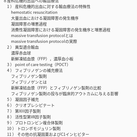
８産科危機的出血への輸血療法
1 ） 産科危機的出血に対する輸血療法の特殊性
hemostatic resuscitation
大量出血における凝固障害の発生機序
凝固障害の増悪過程
消費性凝固障害における凝固障害の発生機序と増悪過程
massive transfusion protocolとは
massive transfusion protocolの実際
2 ） 異型適合輸血
濃厚赤血球
新鮮凍結血漿（FFP），濃厚血小板
3 ） point of care testing（POCT）
4 ） フィブリノゲンの補充療法
フィブリノゲン製剤
フィブリノゲンとは
新鮮凍結血漿（FFP）とフィブリノゲン製剤の比較
フィブリノゲン製剤の投与が臨床的アウトカムに与える影響
5 ） 凝固因子補充
6 ） クリオプレシピテート
7 ） 第XIII因子製剤
8 ） 活性型第Ⅶ因子製剤
9 ） プロトロンビン複合体製剤
10 ） トロンボモジュリン製剤
11 ） その他の抗凝固薬およびC1インヒビター