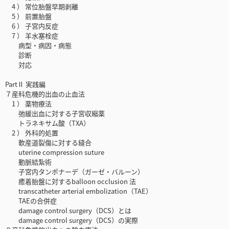
4 ） 常位胎盤早期剥離
5 ） 前置胎盤
6 ） 子宮内反症
7 ） 羊水塞栓症
病型・病因・病態
診断
対応
PartⅡ 実践編
７産科危機的出血の止血法
1 ） 薬物療法
弛緩出血に対する子宮収縮薬
トラネキサム酸（TXA）
2 ） 外科的処置
軟産道裂傷に対する縫合
uterine compression suture
動脈結紮術
子宮内タンポナーデ（ガーゼ・バルーン）
癒着胎盤に対するballoon occlusion 法
transcatheter arterial embolization（TAE）
TAEの合併症
damage control surgery（DCS）とは
damage control surgery（DCS）の実際