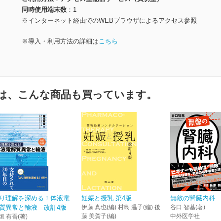
同時使用端末数
1
※インターネット経由でのWEBブラウザによるアクセス参照
※導入・利用方法の詳細は
こちら
は、こんな商品も買っています。
り理解を深める！体液電
妊娠と授乳 第4版
無敵の腎臓内科
質異常と輸液 改訂4版
伊藤 真也(編) 村島 温子(編) 後
谷口 智基(著)
藤 美賀子(編)
中外医学社
垣 有吾(著)