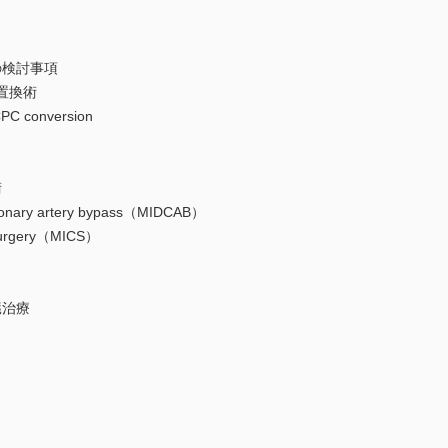
の検討事項
弁置換術
conversion
術
oronary artery bypass（MIDCAB）
 surgery（MICS）
臓治療