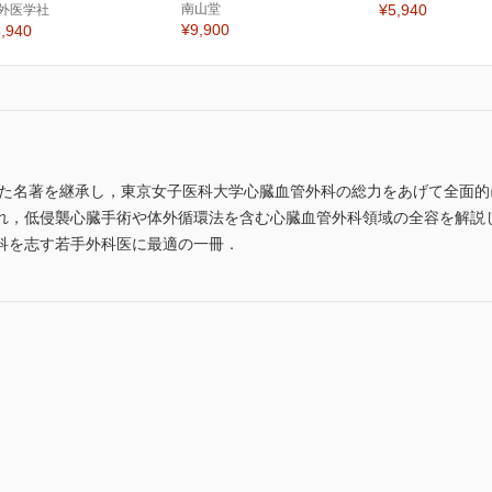
南山堂
¥5,940
外医学社
¥9,900
,940
てきた名著を継承し，東京女子医科大学心臓血管外科の総力をあげて全面
れ，低侵襲心臓手術や体外循環法を含む心臓血管外科領域の全容を解説
科を志す若手外科医に最適の一冊．