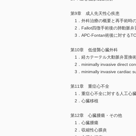
第9章 成人先天性心疾患
1．外科治療の概要と再手術時
2．Fallot四徴手術後の肺動脈
3．APC-Fontan術後に対するTCPC 
第10章 低侵襲心臓外科
1．経カテーテル大動脈弁置換
2．minimally invasive direct c
3．minimally invasive cardiac
第11章 重症心不全
1．重症心不全に対する人工心
2．心臓移植
第12章 心臓腫瘍・その他
1．心臓腫瘍
2．収縮性心膜炎