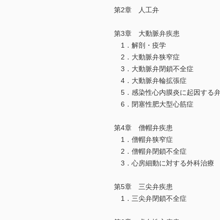
第2章 人工弁
第3章 大動脈弁疾患
1．解剖・疫学
2．大動脈弁狭窄症
3．大動脈弁閉鎖不全症
4．大動脈弁輪拡張症
5．感染性心内膜炎に起因する
6．閉塞性肥大型心筋症
第4章 僧帽弁疾患
1．僧帽弁狭窄症
2．僧帽弁閉鎖不全症
3．心房細動に対する外科治療
第5章 三尖弁疾患
1．三尖弁閉鎖不全症