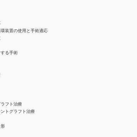
応
環装置の使用と手術適応
技
対する手術
療
ラフト治療
ントグラフト治療
奇形