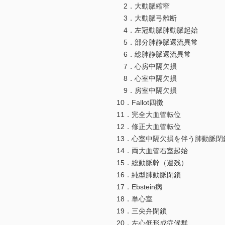
2．大動脈縮窄
3．大動脈弓離断
4．左冠動脈肺動脈起始
5．部分肺静脈還流異常
6．総肺静脈還流異常
7．心房中隔欠損
8．心室中隔欠損
9．房室中隔欠損
10．Fallot四徴
11．完全大血管転位
12．修正大血管転位
13．心室中隔欠損を伴う肺動脈閉
14．両大血管右室起始
15．総動脈幹（遺残）
16．純型肺動脈閉鎖
17．Ebstein病
18．単心室
19．三尖弁閉鎖
20．左心低形成症候群