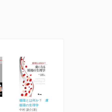
循環とは何か？ 虜になる
循環の生理学
中村 謙介(著)