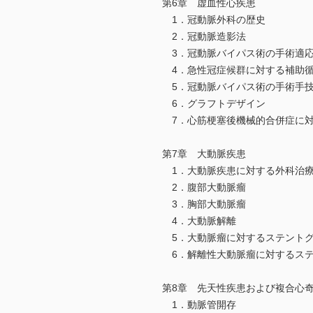
第6章 虚血性心疾患
1．冠動脈外科の歴史
2．冠動脈造影法
3．冠動脈バイパス術の手術適
4．急性冠症候群に対する補助循
5．冠動脈バイパス術の手術手
6．グラフトデザイン
7．心筋梗塞後機械的合併症に
第7章 大動脈疾患
1．大動脈疾患に対する外科治
2．腹部大動脈瘤
3．胸部大動脈瘤
4．大動脈解離
5．大動脈瘤に対するステントグ
6．解離性大動脈瘤に対するステ
第8章 先天性疾患および複合心
1．動脈管開存