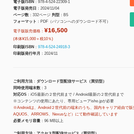
電子版ISBN
978-4-524-22309-1
電子版発売日
2024/11/04
ページ数
332ページ
判型
B5
フォーマット
PDF（パソコンへのダウンロード不可）
¥16,500
電子版販売価格：
(本体¥15,000＋税10％)
印刷版ISBN
978-4-524-24918-3
印刷版発行年月
2024/11
ご利用方法
ダウンロード型配信サービス（買切型）
同時使用端末数
3
対応OS
iOS最新の２世代前まで / Android最新の２世代前まで
※コンテンツの使用にあたり、専用ビューアisho.jpが必要
※Androidは、Android２世代前の端末のうち、国内キャリア経由で販
AQUOS、ARROWS、Nexusなど）にて動作確認しています
必要メモリ容量
96 MB以上
ご利用方法
アクセス型配信サービス（買切型）