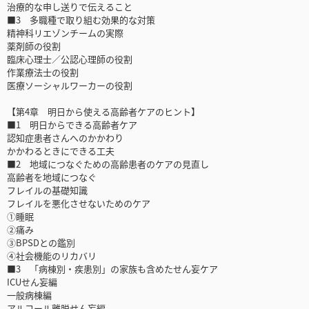
治療的な申し送りで伝えること
■3 多職種で取り組む効果的な対策
精神科リエゾンチームの実際
薬剤師の役割
臨床心理士／公認心理師の役割
作業療法士の役割
医療ソーシャルワーカーの役割
【第4章 明日から使える高齢者ケアのヒント】
■1 明日からできる高齢者ケア
認知症患者さんへのかかわり
かかわるときにできる工夫
■2 地域につなぐための高齢患者のケアの見直し
高齢者を地域につなぐ
フレイルの基礎知識
フレイルを悪化させないためのケア
①睡眠
②痛み
③BPSDとの鑑別
④社会機能のリカバリ
■3 「病棟別・疾患別」の家族も含めたせん妄ケア
ICUせん妄編
一般病棟編
アルコール離脱せん妄編