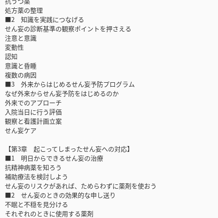
抗うつ薬
処方薬の整理
■2 知識を実践につなげる
せん妄の診断基準の観察ポイントを押さえる
注意と意識
変動性
認知
意識と昏睡
複数の病因
■3 外来からはじめるせん妄予防プログラム
なぜ外来からせん妄予防をはじめるのか
外来でのアプローチ
入院当日に行う評価
観察と看護計画立案
せん妄ケア
【第3章 起こってしまったせん妄への対応】
■1 明日からできるせん妄の治療
抗精神病薬を知ろう
補助療法を検討しよう
せん妄のリスクがあれば、ためらわずに薬剤を使おう
■2 せん妄のときの効果的な申し送り
不眠と不穏を見分ける
それぞれのときに使用する薬剤