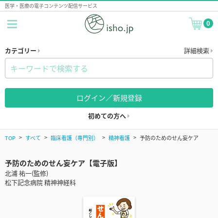
医学・医療の電子コンテンツ配信サービス
0
カテゴリー
詳細検索
ログイン／新規登録
初めての方へ
TOP
すべて
臨床看護（専門別）
精神看護
予防のためのせん妄ケア
予防のためのせん妄ケア【電子版】
北浦 祐一(監修)
松下記念病院 精神神経科