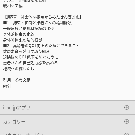
緩和ケア編
【第5章 社会的な視点からみたせん妄対応】
■1 拘束・抑制と患者さんの権利擁護
一般病棟と精神科病棟の比較
身体的拘束の定義
身体的拘束の法的根拠
■2 高齢者のQOL向上のためにできること
健康寿命を延ばす取り組み
退院後のQOL低下を防ぐために
患者さんの自己効力感を高める
地域への橋わたし
引用・参考文献
索引
isho.jpアプリ
カテゴリー