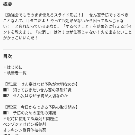
概要
【勉強会でもそのまま使えるスライド形式！】「せん妄予防でするべき
ことなんて、耳タコだよ！ やっても効果がないから困ってるんじゃな
い！」と疲れ切っているあなた。「するべきこと」を効果的に行えるポイ
ントを教えます。「火消し」は消すのが仕事じゃない！火を出さないこと
がかっこいいんだ！
目次
・はじめに
・執筆者一覧
【第1章 せん妄はなぜ予防が大切なのか】
■1 知っておきたいせん妄の基礎知識
■2 せん妄はなぜ予防が大切なのか
【第2章 今日からできる予防の取り組み】
■1 予防のための薬剤の知識
不眠時に使用する薬剤と問題点
ベンゾジアゼピン系薬剤
オレキシン受容体拮抗薬