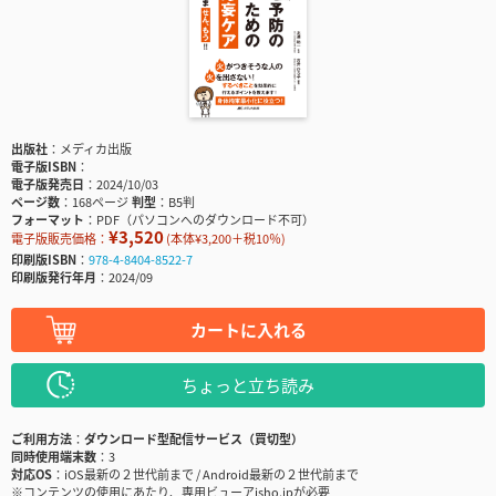
出版社
メディカ出版
電子版ISBN
電子版発売日
2024/10/03
ページ数
168ページ
判型
B5判
フォーマット
PDF（パソコンへのダウンロード不可）
¥3,520
電子版販売価格：
(本体¥3,200＋税10％)
印刷版ISBN
978-4-8404-8522-7
印刷版発行年月
2024/09
カートに入れる
ちょっと立ち読み
ご利用方法
ダウンロード型配信サービス（買切型）
同時使用端末数
3
対応OS
iOS最新の２世代前まで / Android最新の２世代前まで
※コンテンツの使用にあたり、専用ビューアisho.jpが必要