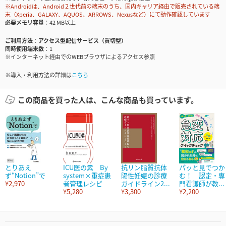
※Androidは、Android２世代前の端末のうち、国内キャリア経由で販売されている端
末（Xperia、GALAXY、AQUOS、ARROWS、Nexusなど）にて動作確認しています
必要メモリ容量
42 MB以上
ご利用方法
アクセス型配信サービス（買切型）
同時使用端末数
1
※インターネット経由でのWEBブラウザによるアクセス参照
※導入・利用方法の詳細は
こちら
この商品を買った人は、こんな商品も買っています。
とりあえ
ICU医の素 By
抗リン脂質抗体
パッと見でつか
ず“Notion”で
system×重症患
陽性妊娠の診療
む！ 認定・専
¥2,970
者管理レシピ
ガイドライン2...
門看護師が教...
¥5,280
¥3,300
¥2,200