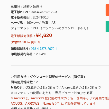
出版社
診断と治療社
電子版ISBN
978-4-7878-8179-3
電子版発売日
2024/10/10
ページ数
160ページ
判型
A5
フォーマット
PDF（パソコンへのダウンロード不可）
¥4,620
電子版販売価格：
(本体¥4,200＋税10％)
印刷版ISBN
978-4-7878-2670-1
印刷版発行年月
2024/10
ご利用方法
ダウンロード型配信サービス（買切型）
同時使用端末数
2
対応OS
iOS最新の２世代前まで / Android最新の２世代前まで
※コンテンツの使用にあたり、専用ビューアisho.jpが必要
※Androidは、Android２世代前の端末のうち、国内キャリア経由で販
AQUOS、ARROWS、Nexusなど）にて動作確認しています
必要メモリ容量
46 MB以上