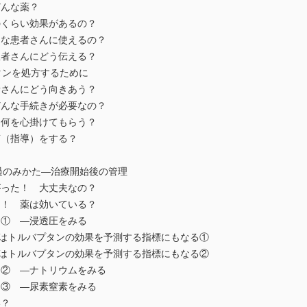
どんな薬？
どのくらい効果があるの？
どんな患者さんに使えるの？
た患者さんにどう伝える？
を処方するために
患者さんにどう向きあう？
はどんな手続きが必要なの？
んに何を心掛けてもらう？
言（指導）をする？
経過のみかた―治療開始後の管理
上がった！ 大丈夫なの？
った！ 薬は効いている？
？① ―浸透圧をみる
トルバプタンの効果を予測する指標にもなる①
トルバプタンの効果を予測する指標にもなる②
る？② ―ナトリウムをみる
る？③ ―尿素窒素をみる
い？