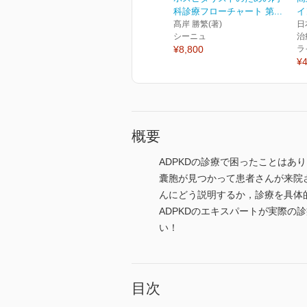
科診療フローチャート 第...
イ
髙岸 勝繁(著)
日
シーニュ
治
¥8,800
ラ
¥4
概要
ADPKDの診療で困ったことはあ
囊胞が見つかって患者さんが来院
んにどう説明するか，診療を具体的
ADPKDのエキスパートが実際
い！
目次