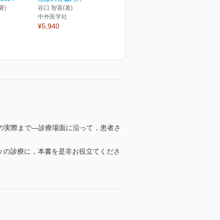
著)
谷口 智基(著)
中外医学社
¥5,940
の実際まで―診療場面に沿って，患者さ
日々の診療に，本書を是非お役立てくださ