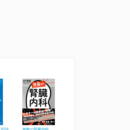
024
無敵の腎臓内科