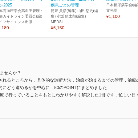
ン2025
疾患ごとの管理
日本糖尿病学会(編
文光堂
本高血圧学会高血圧管理・
筒泉 貴彦(編集) 山田 悠史(編
¥1,100
療ガイドライン委員会(編)
集) 小坂 鎮太郎(編集)
イフサイエンス出版
MEDSI
,180
¥6,160
りませんか？
されるところから，具体的な診断方法，治療が始まるまでの管理，治療
にどう進めるかを中心に，50のPOINTにまとめました．
の診療で行っていることをもとにわかりやすく解説した1冊です．忙しい