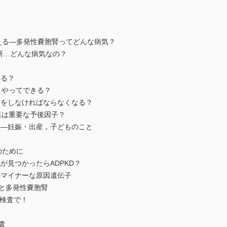
答える―多発性嚢胞腎ってどんな病気？
診断…どんな病気なの？
？
れる？
やってできる？
透析をしなければならなくなる？
重要な予後因子？
？ ―妊娠・出産，子どものこと
のために
胞が見つかったらADPKD？
マイナーな原因遺伝子
と多発性嚢胞腎
I検査で！
？
査