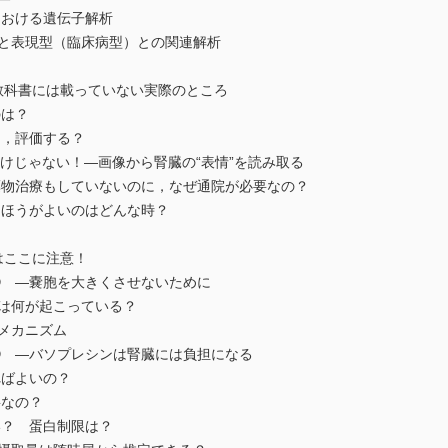
おける遺伝子解析
表現型（臨床病型）との関連解析
―教科書には載っていない実際のところ
のは？
し，評価する？
だけじゃない！―画像から腎臓の“表情”を読み取る
，薬物治療もしていないのに，なぜ通院が必要なの？
したほうがよいのはどんな時？
ではここに注意！
！① ―嚢胞を大きくさせないために
何が起こっている？
メカニズム
！② ―バソプレシンは腎臓には負担になる
ればよいの？
要なの？
い？ 蛋白制限は？