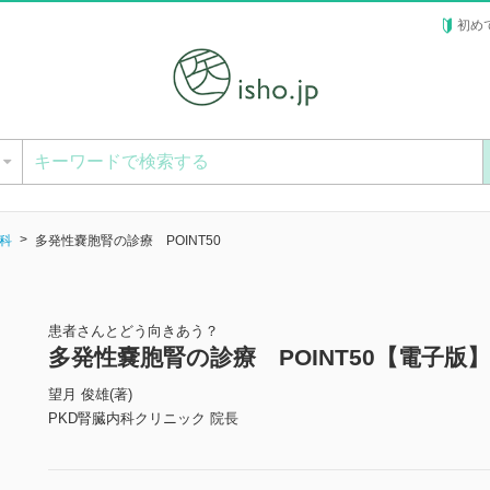
初め
ー
科
多発性嚢胞腎の診療 POINT50
患者さんとどう向きあう？
多発性嚢胞腎の診療 POINT50【電子版】
望月 俊雄(著)
PKD腎臓内科クリニック 院長