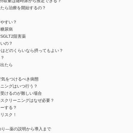
取量は随時尿から推定できる？
なったら治療を開始するの？
しやすい？
糖尿病
GLT2阻害薬
ないの？
どのくらいなら摂ってもよい？
い？
が出たら
外で気をつけるべき病態
ーニングはいつ行う？
受けるのが難しい場合
でのスクリーニングはなぜ必要？
ローする？
イリスク！
道のり―薬の説明から導入まで