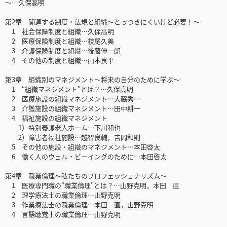
～…久保高明
第2章 関連する制度・法規と組織～とっつきにくいけど必要！～
1 社会保障制度と組織…久保高明
2 医療保険制度と組織…枝尾久美
3 介護保険制度と組織…後藤伸一朗
4 その他の制度と組織…山本良平
第3章 組織別のマネジメント～将来の自分のために学ぶ～
1 “組織マネジメント”とは？…久保高明
2 医療施設の組織マネジメント…大脇秀一
3 介護施設の組織マネジメント…田中耕一
4 福祉施設の組織マネジメント
1）特別養護老人ホーム…下川和也
2）障害者福祉施設…越智良輔，吉岡和則
5 その他の施設・組織のマネジメント…本田啓太
6 働く人のウェル・ビーイングのために…本田啓太
第4章 職業倫理～私たちのプロフェッショナリズム～
1 医療専門職の“職業倫理”とは？…山野克明，本田 直
2 理学療法士の職業倫理…山野克明
3 作業療法士の職業倫理…本田 直，山野克明
4 言語聴覚士の職業倫理…山野克明