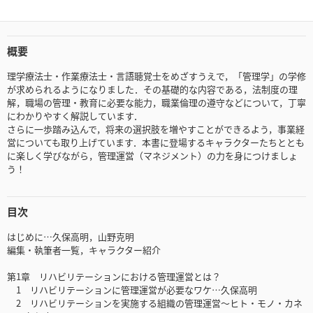
概要
理学療法士・作業療法士・言語聴覚士をめざすうえで，「管理学」の学修
が求められるようになりました．その基礎的な内容である，法制度の理
解，職場の管理・教育に必要な能力，職業倫理の遵守などについて，丁寧
にわかりやすく解説しています．
さらに一歩踏み込んで，将来の選択肢を増やすことができるよう，事業経
営についても取り上げています．本書に登場するキャラクターたちととも
に楽しく学びながら，管理運営（マネジメント）の力を身につけましょ
う！
目次
はじめに…久保高明，山野克明
編集・執筆者一覧，キャラクター紹介
第1章 リハビリテーションにおける管理運営とは？
1 リハビリテーションに管理運営が必要なワケ…久保高明
2 リハビリテーションを実施する組織の管理運営～ヒト・モノ・カネ