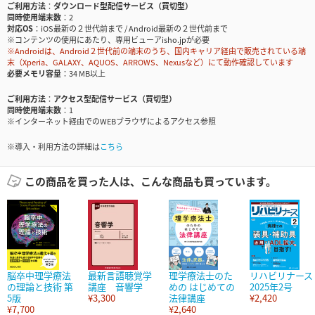
ご利用方法
ダウンロード型配信サービス（買切型）
同時使用端末数
2
対応OS
iOS最新の２世代前まで / Android最新の２世代前まで
※コンテンツの使用にあたり、専用ビューアisho.jpが必要
※Androidは、Android２世代前の端末のうち、国内キャリア経由で販売されている端
末（Xperia、GALAXY、AQUOS、ARROWS、Nexusなど）にて動作確認しています
必要メモリ容量
34 MB以上
ご利用方法
アクセス型配信サービス（買切型）
同時使用端末数
1
※インターネット経由でのWEBブラウザによるアクセス参照
※導入・利用方法の詳細は
こちら
この商品を買った人は、こんな商品も買っています。
脳卒中理学療法
最新言語聴覚学
理学療法士のた
リハビリナース
の理論と技術 第
講座 音響学
めの はじめての
2025年2号
5版
¥3,300
法律講座
¥2,420
¥7,700
¥2,640