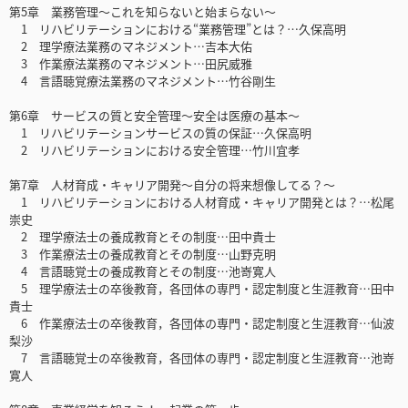
第5章 業務管理～これを知らないと始まらない～
1 リハビリテーションにおける“業務管理”とは？…久保高明
2 理学療法業務のマネジメント…吉本大佑
3 作業療法業務のマネジメント…田尻威雅
4 言語聴覚療法業務のマネジメント…竹谷剛生
第6章 サービスの質と安全管理～安全は医療の基本～
1 リハビリテーションサービスの質の保証…久保高明
2 リハビリテーションにおける安全管理…竹川宜孝
第7章 人材育成・キャリア開発～自分の将来想像してる？～
1 リハビリテーションにおける人材育成・キャリア開発とは？…松尾
崇史
2 理学療法士の養成教育とその制度…田中貴士
3 作業療法士の養成教育とその制度…山野克明
4 言語聴覚士の養成教育とその制度…池嵜寛人
5 理学療法士の卒後教育，各団体の専門・認定制度と生涯教育…田中
貴士
6 作業療法士の卒後教育，各団体の専門・認定制度と生涯教育…仙波
梨沙
7 言語聴覚士の卒後教育，各団体の専門・認定制度と生涯教育…池嵜
寛人