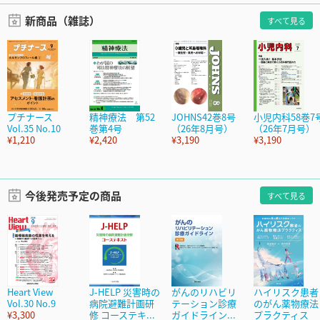
新商品（雑誌）
すべて見る
プチナース
精神療法 第52
JOHNS42巻8号
小児内科58巻7
Vol.35 No.10
巻第4号
（26年8月号）
（26年7月号）
¥1,210
¥2,420
¥3,190
¥3,190
今後発売予定の商品
すべて見る
Heart View
J-HELP 災害時の
がんのリハビリ
ハイリスク患者
Vol.30 No.9
病院避難計画研
テーション診療
のがん薬物療法
¥3,300
修 コーステキ...
ガイドライン...
プラクティス