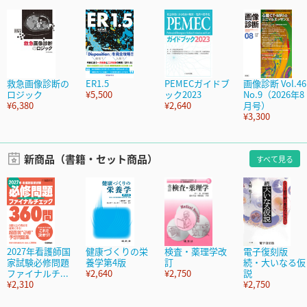
救急画像診断の
ER1.5
PEMECガイドブ
画像診断 Vol.46
ロジック
¥5,500
ック2023
No.9（2026年8
¥6,380
¥2,640
月号）
¥3,300
新商品（書籍・セット商品）
すべて見る
2027年看護師国
健康づくりの栄
検査・薬理学改
電子復刻版
家試験必修問題
養学第4版
訂
続・大いなる仮
ファイナルチ...
¥2,640
¥2,750
説
¥2,310
¥2,750