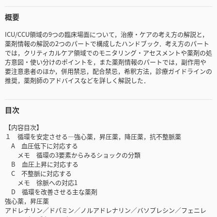
概要
ICU/CCU領域の9つの臨床場面について，治療・ケアの考え方の解説と，
薬剤情報の解説の2つのパートで構成したハンドブック．考え方のパート
では，クリティカルケア領域でのモニタリング・アセスメントや薬剤の処
方意図・使い分けのポイントを，また薬剤情報のパートでは，副作用や
要注意患者のほか，併用禁忌，配合禁忌，希釈方法，診療ガイドラインの
推奨，薬剤師のアドバイスなどを詳しく解説した．
目次
【内容目次】
１ 循環を安定させる―強心薬，昇圧薬，降圧薬，抗不整脈薬
A 血圧低下に対応する
メモ 循環の3要素からみるショックの分類
B 血圧上昇に対応する
C 不整脈に対応する
メモ 徐脈への対応1
D 循環を改善させる主な薬剤
強心薬，昇圧薬
アドレナリン／ドパミン／ノルアドレナリン／バソプレシン／フェニレ