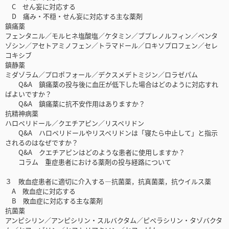
C せん妄に対応する
D 痛み・不穏・せん妄に対応する主な薬剤
鎮痛薬
フェンタニル／モルヒネ塩酸塩／ケタミン／ブプレノルフィン／ペンタ
ゾシン／アセトアミノフェン／トラマドール／ロキソプロフェン／セレ
コキシブ
鎮静薬
ミダゾラム／プロポフォール／デクスメデトミジン／ロラゼパム
Q&A 鎮痛薬の投与後に血圧が低下した場合はどのように対応すれ
ばよいですか？
Q&A 鎮痛薬に抗不安作用はありますか？
抗精神病薬
ハロペリドール／クエチアピン／リスペリドン
Q&A ハロペリドールやリスペリドンは「寝たら中止して」と指示
されるのはなぜですか？
Q&A クエチアピンはどのような患者に使用しますか？
コラム 重症患者における薬剤の投与経路について
３ 敗血症患者に適切に介入する―抗菌薬，抗真菌薬，抗ウイルス薬
A 敗血症に対応する
B 敗血症に対応する主な薬剤
抗菌薬
アンピシリン／アンピシリン・スルバクタム／ピペラシリン・タゾバクタ