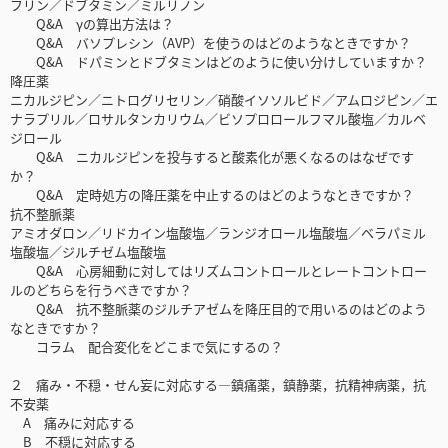
フリン／ドブタミン／ミルリノン
Q&A γの算出方法は？
Q&A バソプレシン（AVP）を使うのはどのようなときですか？
Q&A ドパミンとドブタミンはどのように使い分けしていますか？
降圧薬
ニカルジピン／ニトログリセリン／硝酸イソソルビド／アムロジピン／エ
ナラプリル／ロサルタンカリウム／ビソプロロールフマル酸塩／カルベ
ジロール
Q&A ニカルジピンを投与すると酸素化が悪くなるのはなぜです
か？
Q&A 定時処方の降圧薬を中止するのはどのようなときですか？
抗不整脈薬
アミオダロン／リドカイン塩酸塩／ランジオロール塩酸塩／ベラパミル
塩酸塩／ジルチゼム塩酸塩
Q&A 心房細動に対してはリズムコントロールとレートコントロー
ルのどちらを行うべきですか？
Q&A 抗不整脈薬のジルチアゼムを降圧目的で用いるのはどのよう
なときですか？
コラム 配合変化をどこまで気にするの？
２ 痛み・不穏・せん妄に対応する―鎮痛薬，鎮静薬，抗精神病薬，抗
不安薬
A 痛みに対応する
B 不穏に対応する