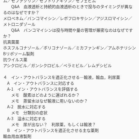
ム／セファゾリン／セフトリアキソン／セフェピム
Q&A 血液透析と持続的血液透析のときで投与のタイミングが異な
るのはなぜですか？
メロペネム／バンコマイシン／レボフロキサシン／アジスロマイシン／
メトロニダゾール
Q&A バンコマイシンは投与時間や量の管理が厳密なのはなぜです
か？
抗真菌薬
ホスフルコナゾール／ボリコナゾール／ミカファンギン／アムホテリシン
Bリポソーム製剤
抗ウイルス薬
アシクロビル／ガンシクロビル／ペラミビル／レムデシビル
４ イン・アウトバランスを適正化させる―輸液，輸血，利尿薬
A イン・アウトバランスに対応する
A-1 イン・アウトバランスを評価する
メモ 酸素はどのように運ばれるか？
メモ 蒸留水はなぜ輸液に用いないのか？
A-2 脱水に対応する
メモ 分類別の症状
A-3 溢水に対応する
メモ 尿が出ない？ 利尿薬，もしくは輸液？
B イン・アウトバランスを適正化させる主な薬剤
輸血用血液製剤