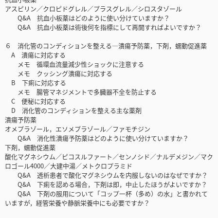
アスピリン／クロピドグレル／プラスグレル／シロスタゾール
Q&A 抗血小板薬はどのように使い分けていますか？
Q&A 抗血小板薬は術後何を指標にして再開すればよいですか？
６ 消化管のコンディションを整える―潰瘍予防薬，下剤，蠕動促進薬
A 潰瘍に対応する
メモ 循環血流量減少性ショックに注意する
メモ クッシング潰瘍に対応する
B 下痢に対応する
メモ 腸管マネジメントで多臓器不全を防止する
C 便秘に対応する
D 消化管のコンディションを整える主な薬剤
潰瘍予防薬
オメプラゾール，エソメプラゾール／ファモチジン
Q&A 消化性潰瘍予防薬はどのように使い分けていますか？
下剤，蠕動促進薬
酸化マグネシウム／ピコスルファート／センノシド／ナルデメジン／マク
ロゴール4000／大建中湯／メトクロプラミド
Q&A 透析患者で酸化マグネシウムを内服しないのはなぜですか？
Q&A 下痢を認める場合，下剤は即，中止したほうがよいですか？
Q&A 下剤の服用について「コップ一杯（多め）の水」と書かれて
いますが，経管栄養や静脈栄養中にも必要ですか？