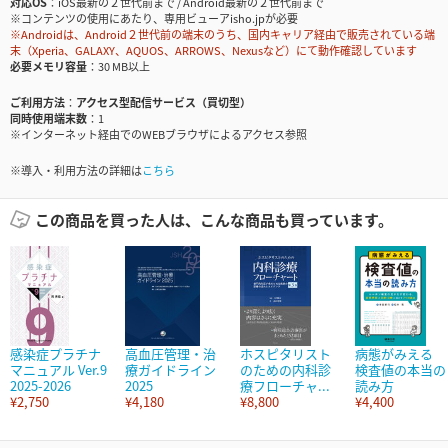
対応OS
iOS最新の２世代前まで / Android最新の２世代前まで
※コンテンツの使用にあたり、専用ビューアisho.jpが必要
※Androidは、Android２世代前の端末のうち、国内キャリア経由で販売されている端
末（Xperia、GALAXY、AQUOS、ARROWS、Nexusなど）にて動作確認しています
必要メモリ容量
30 MB以上
ご利用方法
アクセス型配信サービス（買切型）
同時使用端末数
1
※インターネット経由でのWEBブラウザによるアクセス参照
※導入・利用方法の詳細は
こちら
この商品を買った人は、こんな商品も買っています。
感染症プラチナ
高血圧管理・治
ホスピタリスト
病態がみえる
マニュアル Ver.9
療ガイドライン
のための内科診
検査値の本当の
2025-2026
2025
療フローチャ...
読み方
¥2,750
¥4,180
¥8,800
¥4,400