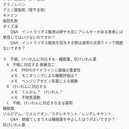
アミノレバン
アミノ酸製剤（腎不全用）
キドミン
脂肪乳剤
ダイズ油
Q&A イントラリポス輸液は卵や大豆にアレルギーがある患者には
使用してはいけないのですか？
Q&A イントラリポス輸液を投与する際は通常の点滴ラインで問題
ないですか？
９ 不眠，けいれんに対応する―睡眠薬，抗けいれん薬
A 不眠に対応する 齋藤浩二
メモ PADISガイドラインと鎮痛の重要性
メモ モニタリングによる睡眠評価は？
メモ ベンゾジアゼピン系薬による鎮静
B けいれんに対応する
メモ てんかん？ けいれん？
メモ 不随意運動
C 不眠，けいれんに対応する主な薬剤
睡眠薬
ゾルピデム／ラメルテオン／スボレキサント／レンボレキサント
Q&A 朝寝てしまう人は睡眠薬を中止したほうがよいですか？
抗けいれん薬