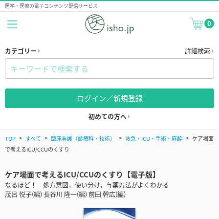
医学・医療の電子コンテンツ配信サービス
0
カテゴリー
詳細検索
ログイン／新規登録
初めての方へ
TOP
すべて
臨床看護（診療科・技術）
救急・ICU・手術・麻酔
ケア場面
で考えるICU/CCUのくすり
ケア場面で考えるICU/CCUのくすり【電子版】
なるほど！ 処方意図，使い分け，与薬方法がよくわかる
茂呂 悦子(編) 長谷川 隆一(編) 前田 幹広(編)