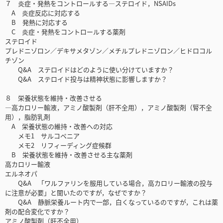
７ 炎症・発熱をコントロールする―ステロイド，NSAIDs
A 炎症反応に対応する
B 発熱に対応する
C 炎症・発熱をコントロールする薬剤
ステロイド
プレドニゾロン／デキサメタゾン／メチルプレドニゾロン／ヒドロコル
チゾン
Q&A ステロイドはどのように使い分けていますか？
Q&A ステロイド投与は精神状態に影響しますか？
８ 栄養状態を維持・改善させる
―高カロリー輸液，アミノ酸製剤（肝不全用），アミノ酸製剤（腎不全
用），脂肪乳剤
A 栄養状態の維持・改善への対応
メモ1 サルコペニア
メモ2 リフィーディング症候群
B 栄養状態を維持・改善させる主な薬剤
高カロリー輸液
エルネオパ
Q&A 「ワルファリンを服用している場合，高カロリー輸液の投与
に注意が必要」と聞いたのですが，なぜですか？
Q&A 静脈栄養ルート内で一部，白くなっているのですが，これは薬
剤の配合変化ですか？
アミノ酸製剤（肝不全用）