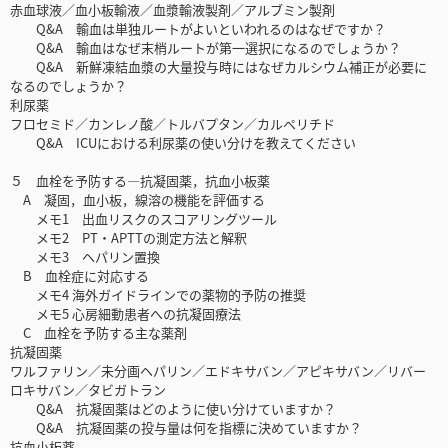
赤血球液／血小板輸液／血漿輸液製剤／アルブミン製剤
Q&A 輸血は単独ルートがよいといわれるのはなぜですか？
Q&A 輸血はなぜ末梢ルートが第一選択になるのでしょうか？
Q&A 新鮮凍結血漿の大量投与時にはなぜカルシウム補正が必要に
なるのでしょうか？
利尿薬
フロセミド／カンレノ酸／トルバプタン／カルペリチド
Q&A ICUにおける利尿薬の使い分けを教えてください
５ 血栓を予防する―抗凝固薬，抗血小板薬
A 凝固，血小板，線溶の機能を評価する
メモ1 出血リスクのスコアリングツール
メモ2 PT・APTTの測定方法と解釈
メモ3 ヘパリン置換
B 血栓症に対応する
メモ4 海外ガイドラインでの薬物的予防の推奨
メモ5 心房細動患者への抗凝固療法
C 血栓を予防する主な薬剤
抗凝固薬
ワルファリン／未分画ヘパリン／エドキサバン／アピキサバン／リバー
ロキサバン／タビガトラン
Q&A 抗凝固薬はどのように使い分けていますか？
Q&A 抗凝固薬の投与量は何を指標に決めていますか？
抗血小板薬