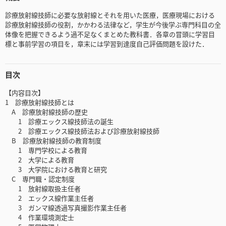
診療放射線技師に必要な放射線とそれを用いた医療，医療現場における
診療放射線技師の役割，かかわる法律など，学生が今後学ぶ専門科目の全
体像を把握できるよう過不足なくまとめた教科書．各章の冒頭に学習目
標と事前学習の項目を，章末には学習到達度自己評価問題を設けた．
目次
【内容目次】
1 診療放射線技師とは
A 診療放射線技師の歴史
1 診療エックス線技師法の誕生
2 診療エックス線技師法および診療放射線技師
B 診療放射線技師の教育制度
1 専門学校による教育
2 大学による教育
3 大学院における教育と研究
C 専門職・認定制度
1 放射線取扱主任者
2 エックス線作業主任者
3 ガンマ線透過写真撮影作業主任者
4 作業環境測定士