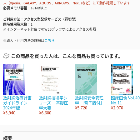
末（Xperia、GALAXY、AQUOS、ARROWS、Nexusなど）にて動作確認しています
必要メモリ容量
18 MB以上
ご利用方法
アクセス型配信サービス（買切型）
同時使用端末数
1
※インターネット経由でのWEBブラウザによるアクセス参照
※導入・利用方法の詳細は
こちら
この商品を買った人は、こんな商品も買っています。
放射線治療計画
放射線技術学シ
放射線安全管理
臨床画像 Vol.40
ガイドライン
リーズ 基礎医
学 ［電子版付］
No.11
2024年版
学大要
¥5,720
¥2,970
¥5,940
¥6,600
概要