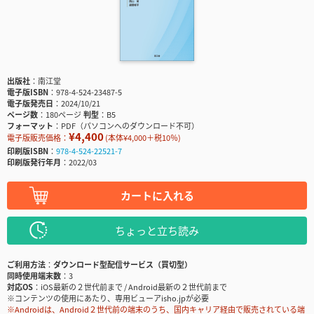
出版社
南江堂
電子版ISBN
978-4-524-23487-5
電子版発売日
2024/10/21
ページ数
180ページ
判型
B5
フォーマット
PDF（パソコンへのダウンロード不可）
¥4,400
電子版販売価格：
(本体¥4,000＋税10％)
印刷版ISBN
978-4-524-22521-7
印刷版発行年月
2022/03
カートに入れる
ちょっと立ち読み
ご利用方法
ダウンロード型配信サービス（買切型）
同時使用端末数
3
対応OS
iOS最新の２世代前まで / Android最新の２世代前まで
※コンテンツの使用にあたり、専用ビューアisho.jpが必要
※Androidは、Android２世代前の端末のうち、国内キャリア経由で販売されている端