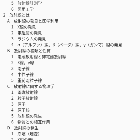
5 放射線計測学
6 医用工学
2 放射線とは
A 放射線の発見と医学利用
1 X線の発見
2 電磁波の発見
3 ラジウムの発見
4 α（アルファ）線，β（ベータ）線，γ（ガンマ）線の発見
B 放射線の種類と性質
1 電離放射線と非電離放射線
2 X線，γ線
3 電子線
4 中性子線
5 重荷電粒子線
C 放射線に関する物理学
1 電磁放射線
2 粒子放射線
3 原子
4 原子核
5 放射線の発生
6 物質との相互作用
D 放射線の発生
1 崩壊（壊変）
2 X線の発生