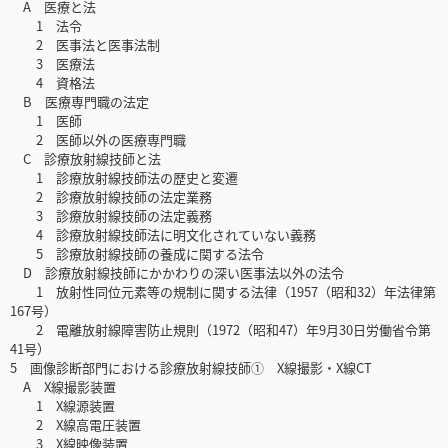
A 医療と法
1 法令
2 医事法と医事法制
3 医療法
4 資格法
B 医療専門職の法定
1 医師
2 医師以外の医療専門職
C 診療放射線技師と法
1 診療放射線技師法の歴史と変遷
2 診療放射線技師の法定業務
3 診療放射線技師の法定義務
4 診療放射線技師法に明文化されていない義務
5 診療放射線技師の養成に関する法令
D 診療放射線技師にかかわりの深い医事法以外の法令
1 放射性同位元素等の規制に関する法律（1957（昭和32）年法律第
167号）
2 電離放射線障害防止規則（1972（昭和47）年9月30日労働省令第
41号）
5 画像診断部門における診療放射線技師① X線撮影・X線CT
A X線撮影装置
1 X線源装置
2 X線高電圧装置
3 X線映像装置