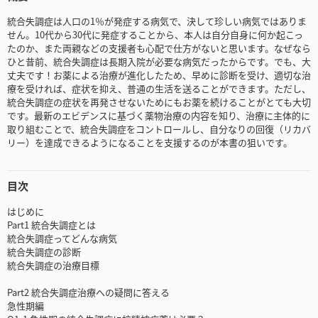
統合失調症は人口の1％が発症する病気で、決して珍しい病気ではありま
せん。10代から30代に発症することから、本人は自分自身に何か起こっ
たのか、また両親などの支援者も心配で仕方がないと思います。なぜなら
ひと昔前、統合失調症は長期入院が必要な病気だったからです。でも、大
丈夫です！お薬による治療が進化したため、早めに診断を受け、適切な治
療を受ければ、症状を抑え、普通の生活を送ることができます。ただし、
統合失調症の症状を再発させないためにもお薬を続けることがとても大切
です。最新のエビデンスに基づく薬物治療の内容を知り、治療に主体的に
取り組むことで、統合失調症をコントロールし、自分なりの回復（リカバ
リー）を達成できるようになることを支援するのが本書の狙いです。
目次
はじめに
Part1 統合失調症とは
統合失調症ってどんな病気
統合失調症の診断
統合失調症の治療目標
Part2 統合失調症治療への疑問に答える
急性期編