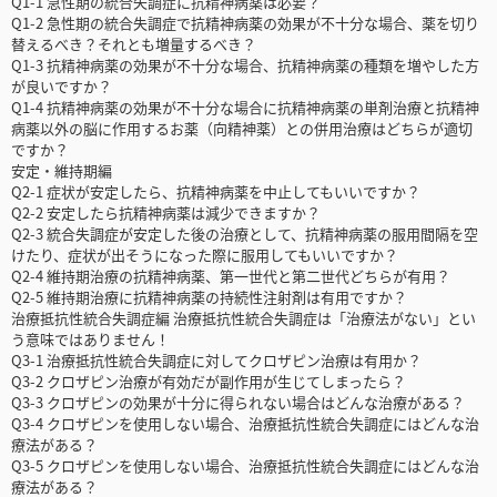
Q1-1 急性期の統合失調症に抗精神病薬は必要？
Q1-2 急性期の統合失調症で抗精神病薬の効果が不十分な場合、薬を切り
替えるべき？それとも増量するべき？
Q1-3 抗精神病薬の効果が不十分な場合、抗精神病薬の種類を増やした方
が良いですか？
Q1-4 抗精神病薬の効果が不十分な場合に抗精神病薬の単剤治療と抗精神
病薬以外の脳に作用するお薬（向精神薬）との併用治療はどちらが適切
ですか？
安定・維持期編
Q2-1 症状が安定したら、抗精神病薬を中止してもいいですか？
Q2-2 安定したら抗精神病薬は減少できますか？
Q2-3 統合失調症が安定した後の治療として、抗精神病薬の服用間隔を空
けたり、症状が出そうになった際に服用してもいいですか？
Q2-4 維持期治療の抗精神病薬、第一世代と第二世代どちらが有用？
Q2-5 維持期治療に抗精神病薬の持続性注射剤は有用ですか？
治療抵抗性統合失調症編 治療抵抗性統合失調症は「治療法がない」とい
う意味ではありません！
Q3-1 治療抵抗性統合失調症に対してクロザピン治療は有用か？
Q3-2 クロザピン治療が有効だが副作用が生じてしまったら？
Q3-3 クロザピンの効果が十分に得られない場合はどんな治療がある？
Q3-4 クロザピンを使用しない場合、治療抵抗性統合失調症にはどんな治
療法がある？
Q3-5 クロザピンを使用しない場合、治療抵抗性統合失調症にはどんな治
療法がある？