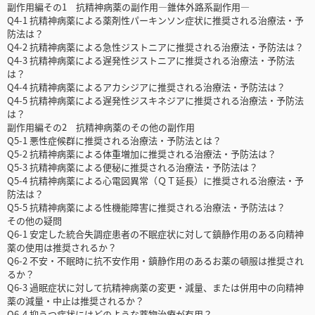
副作用編その1 抗精神病薬の副作用―錐体外路系副作用―
Q4-1 抗精神病薬による薬剤性パーキンソン症状に推奨される治療法・予
防法は？
Q4-2 抗精神病薬による急性ジストニアに推奨される治療法・予防法は？
Q4-3 抗精神病薬による遅発性ジストニアに推奨される治療法・予防法
は？
Q4-4 抗精神病薬によるアカシジアに推奨される治療法・予防法は？
Q4-5 抗精神病薬による遅発性ジスキネジアに推奨される治療法・予防法
は？
副作用編その2 抗精神病薬のその他の副作用
Q5-1 悪性症候群に推奨される治療法・予防法とは？
Q5-2 抗精神病薬による体重増加に推奨される治療法・予防法は？
Q5-3 抗精神病薬による便秘に推奨される治療法・予防法は？
Q5-4 抗精神病薬による心電図異常（ＱＴ延長）に推奨される治療法・予
防法は？
Q5-5 抗精神病薬による性機能障害に推奨される治療法・予防法は？
その他の疑問
Q6-1 安定した統合失調症患者の不眠症状に対して鎮静作用のある向精神
薬の使用は推奨されるか？
Q6-2 不安・不眠時に抗不安作用・鎮静作用のあるお薬の頓服は推奨され
るか？
Q6-3 過眠症状に対して抗精神病薬の変更・減量、または併用中の向精神
薬の減量・中止は推奨されるか？
Q6-4 抑うつ症状にはどのような薬物治療が有用？