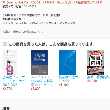
末（Xperia、GALAXY、AQUOS、ARROWS、Nexusなど）にて動作確認しています
必要メモリ容量
10 MB以上
ご利用方法
アクセス型配信サービス（買切型）
同時使用端末数
1
※インターネット経由でのWEBブラウザによるアクセス参照
※導入・利用方法の詳細は
こちら
この商品を買った人は、こんな商品も買っています。
感染症プラチナ
ホスピタリスト
糖尿病治療ガイ
無敵の腎臓内科
マニュアル Ver.9
のための内科診
ド2024
¥5,940
2025-2026
療フローチャ...
¥1,100
¥2,750
¥8,800
概要