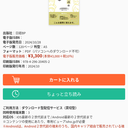
出版社
日経BP
電子版ISBN
電子版発売日
2024/10/28
ページ数
120ページ
判型
A5
フォーマット
PDF（パソコンへのダウンロード不可）
¥3,300
電子版販売価格：
(本体¥3,000＋税10％)
印刷版ISBN
978-4-296-20405-2
印刷版発行年月
2024/10
カートに入れる
ちょっと立ち読み
ご利用方法
ダウンロード型配信サービス（買切型）
同時使用端末数
3
対応OS
iOS最新の２世代前まで / Android最新の２世代前まで
※コンテンツの使用にあたり、専用ビューアisho.jpが必要
※Androidは、Android２世代前の端末のうち、国内キャリア経由で販売されている端