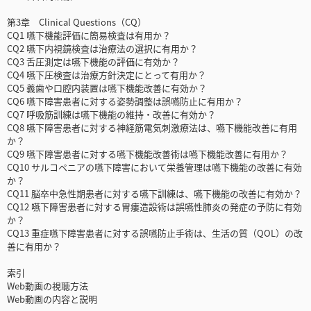
第3章 Clinical Questions（CQ）
CQ1 嚥下機能評価に簡易検査は有用か？
CQ2 嚥下内視鏡検査は治療法の選択に有用か？
CQ3 舌圧測定は嚥下機能の評価に有効か？
CQ4 嚥下圧検査は治療方針決定にとって有用か？
CQ5 義歯や口腔内装置は嚥下機能改善に有効か？
CQ6 嚥下障害患者に対する姿勢調整は誤嚥防止に有用か？
CQ7 呼吸筋訓練は嚥下機能の維持・改善に有効か？
CQ8 嚥下障害患者に対する神経筋電気刺激療法は、嚥下機能改善に有用
か？
CQ9 嚥下障害患者に対する嚥下機能改善術は嚥下機能改善に有用か？
CQ10 サルコペニアの嚥下障害において栄養管理は嚥下機能の改善に有効
か？
CQ11 脳卒中急性期患者に対する嚥下訓練は、嚥下機能の改善に有効か？
CQ12 嚥下障害患者に対する胃瘻造設術は誤嚥性肺炎の発症の予防に有効
か？
CQ13 重症嚥下障害患者に対する誤嚥防止手術は、生活の質（QOL）の改
善に有用か？
索引
Web動画の視聴方法
Web動画の内容と説明