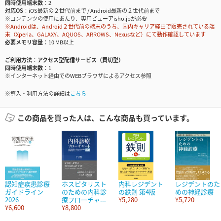
同時使用端末数
2
対応OS
iOS最新の２世代前まで / Android最新の２世代前まで
※コンテンツの使用にあたり、専用ビューアisho.jpが必要
※Androidは、Android２世代前の端末のうち、国内キャリア経由で販売されている端
末（Xperia、GALAXY、AQUOS、ARROWS、Nexusなど）にて動作確認しています
必要メモリ容量
10 MB以上
ご利用方法
アクセス型配信サービス（買切型）
同時使用端末数
1
※インターネット経由でのWEBブラウザによるアクセス参照
※導入・利用方法の詳細は
こちら
この商品を買った人は、こんな商品も買っています。
認知症疾患診療
ホスピタリスト
内科レジデント
レジデントのた
ガイドライン
のための内科診
の鉄則 第4版
めの神経診療
2026
療フローチャ...
¥5,280
¥5,720
¥6,600
¥8,800