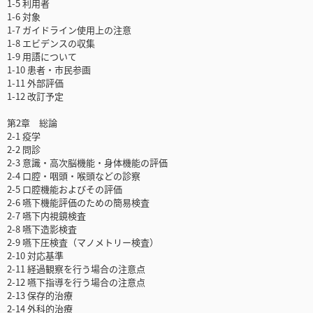
1-5 利用者
1-6 対象
1-7 ガイドライン使用上の注意
1-8 エビデンスの収集
1-9 用語について
1-10 患者・市民参画
1-11 外部評価
1-12 改訂予定
第2章 総論
2-1 疫学
2-2 問診
2-3 意識・高次脳機能・身体機能の評価
2-4 口腔・咽頭・喉頭などの診察
2-5 口腔機能およびその評価
2-6 嚥下機能評価のための簡易検査
2-7 嚥下内視鏡検査
2-8 嚥下造影検査
2-9 嚥下圧検査（マノメトリー検査）
2-10 対応基準
2-11 経過観察を行う場合の注意点
2-12 嚥下指導を行う場合の注意点
2-13 保存的治療
2-14 外科的治療