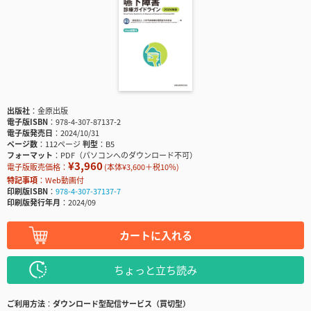
出版社
金原出版
電子版ISBN
978-4-307-87137-2
電子版発売日
2024/10/31
ページ数
112ページ
判型
B5
フォーマット
PDF（パソコンへのダウンロード不可）
¥3,960
電子版販売価格：
(本体¥3,600＋税10％)
特記事項
Web動画付
印刷版ISBN
978-4-307-37137-7
印刷版発行年月
2024/09
カートに入れる
ちょっと立ち読み
ご利用方法
ダウンロード型配信サービス（買切型）