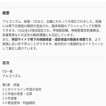
概要
アルゴリズム、総論・CQなど、全編にわたって大改訂されました。総論
には嚥下圧検査の解説が追加され、臨床実践のブラッシュアップが期待
できます。CQは全13項目設定され、呼吸筋訓練、神経筋電気刺激療法、
栄養管理などの近年の臨床課題にも対応しています。
また、
特設サイトで嚥下内視鏡検査・造影検査の動画を視聴でき
、より
実践に近い形で学ぶことができます。総合的かつ実践的なガイドラインと
して進化し続けています。
目次
CQ一覧
アルゴリズム
第1章 序論
1-1 ガイドライン作成の目的
1-2 作成の背景・沿革
1-3 作成者
1-4 資金提供・利益相反