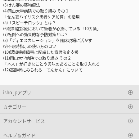
(3)せん妄の薬物療法
(4)岡山大学病院での取り組み その１
「せん妄ハイリスク患者ケア加算」の活用
(5)「スピーチロック」とは？
(6)認知症診療において筆者が心掛けている「10カ条」
(7)転倒への効果的な予防対策とは？
(8)「ディエスカレーション」を臨床現場に活かす
(9)不眠時指示の使い方のコツ
(10)認知機能障害に配慮した意思決定支援
(11)岡山大学病院での取り組み その２
「本人」が好きなことや興味のあることを取り入れる
(12)高齢者にみられる「てんかん」について
isho.jpアプリ
カテゴリー
アカウントサービス
ヘルプ＆ガイド