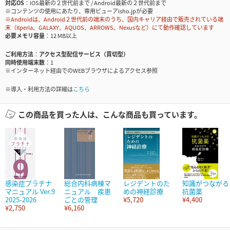
対応OS
iOS最新の２世代前まで / Android最新の２世代前まで
※コンテンツの使用にあたり、専用ビューアisho.jpが必要
※Androidは、Android２世代前の端末のうち、国内キャリア経由で販売されている端
末（Xperia、GALAXY、AQUOS、ARROWS、Nexusなど）にて動作確認しています
必要メモリ容量
12 MB以上
ご利用方法
アクセス型配信サービス（買切型）
同時使用端末数
1
※インターネット経由でのWEBブラウザによるアクセス参照
※導入・利用方法の詳細は
こちら
この商品を買った人は、こんな商品も買っています。
感染症プラチナ
総合内科病棟マ
レジデントのた
知識がつながる
マニュアル Ver.9
ニュアル 疾患
めの神経診療
抗菌薬
2025-2026
ごとの管理
¥5,720
¥4,400
¥2,750
¥6,160