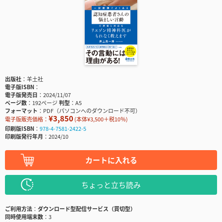
出版社
羊土社
電子版ISBN
電子版発売日
2024/11/07
ページ数
192ページ
判型
A5
フォーマット
PDF（パソコンへのダウンロード不可）
¥3,850
電子版販売価格：
(本体¥3,500＋税10％)
印刷版ISBN
978-4-7581-2422-5
印刷版発行年月
2024/10
カートに入れる
ちょっと立ち読み
ご利用方法
ダウンロード型配信サービス（買切型）
同時使用端末数
3