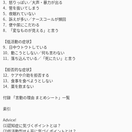
3．怒りっぽい／大声・暴力が出る
4．管を抜いてしまう
5．夜眠れていない
6．訴えが多い／ナースコールが頻回
7．便や尿にこだわる
8．「変なものが見える」と言う
【低活動の症状】
9．日中ウトウトしている
10．動こうとしない／何も言わない
11．落ち込んでいる／「死にたい」と言う
【拒否的な症状】
12．ケアや介助を拒否する
13．食事を食べようとしない
14．薬を飲まない
付録 「言動の理由 まとめシート」一覧
索引
Advice!
(1)認知症に気づくポイントとは？
(2)低活動型せん妄に気づくポイントとは？