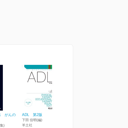
1 がんの
ADL 第2版
下田 信明(編)
羊土社
集)