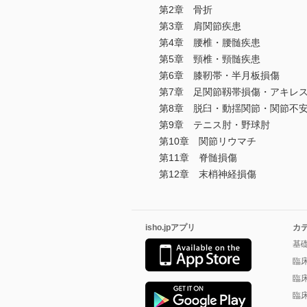
第2章 骨折
第3章 肩関節疾患
第4章 腰椎・腰髄疾患
第5章 頸椎・頸髄疾患
第6章 膝靭帯・半月板損傷
第7章 足関節靱帯損傷・アキレ
第8章 脱臼・動揺関節・関節不
第9章 テニス肘・野球肘
第10章 関節リウマチ
第11章 脊髄損傷
第12章 末梢神経損傷
isho.jpアプリ
カ
基
臨
臨
臨