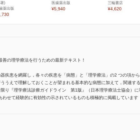
編著)
医歯薬出版
三輪書店
歯薬出版
¥5,940
¥4,620
,730
最善の理学療法を行うための最新テキスト！
動器疾患を網羅し，各々の疾患を「病態」と「理学療法」の2 つの項か
行ううえで理解しておくことが望まれる基本的な病態に加えて，関連す
な限り『理学療法診療ガイドライン 第1版』（日本理学療法士協会）に
あわせて経験的に有効性の示されているものも積極的に掲載しています