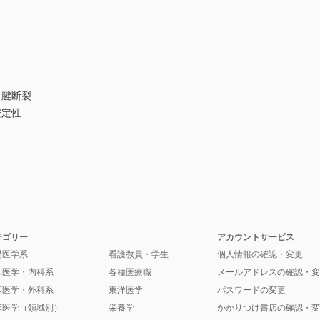
ス腱断裂
安定性
テゴリー
アカウントサービス
礎医学系
看護教員・学生
個人情報の確認・変更
床医学・内科系
各種医療職
メールアドレスの確認・変
床医学・外科系
東洋医学
パスワードの変更
床医学（領域別）
栄養学
かかりつけ書店の確認・変