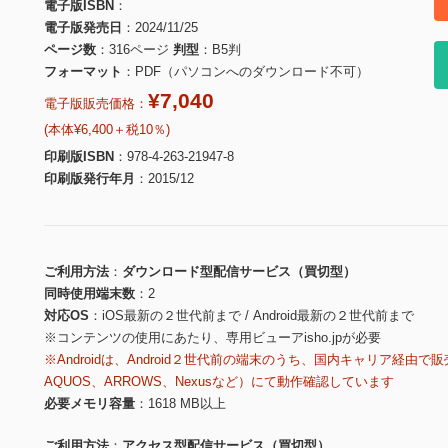
電子版ISBN
電子版発売日
2024/11/25
ページ数
316ページ
判型
B5判
フォーマット
PDF（パソコンへのダウンロード不可）
¥7,040
電子版販売価格：
(本体¥6,400＋税10％)
印刷版ISBN
978-4-263-21947-8
印刷版発行年月
2015/12
ご利用方法
ダウンロード型配信サービス（買切型）
同時使用端末数
2
対応OS
iOS最新の２世代前まで / Android最新の２世代前まで
※コンテンツの使用にあたり、専用ビューアisho.jpが必要
※Androidは、Android２世代前の端末のうち、国内キャリア経由で販
AQUOS、ARROWS、Nexusなど）にて動作確認しています
必要メモリ容量
1618 MB以上
ご利用方法
アクセス型配信サービス（買切型）