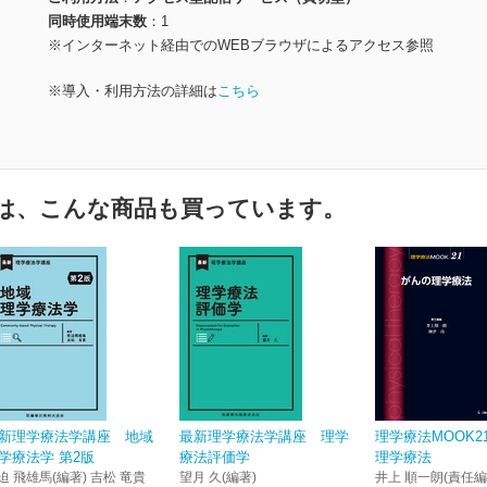
同時使用端末数
1
※インターネット経由でのWEBブラウザによるアクセス参照
※導入・利用方法の詳細は
こちら
は、こんな商品も買っています。
新理学療法学講座 地域
最新理学療法学講座 理学
理学療法MOOK2
学療法学 第2版
療法評価学
理学療法
迫 飛雄馬(編著) 吉松 竜貴
望月 久(編著)
井上 順一朗(責任編