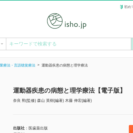
初め
ー
業療法・言語聴覚療法
運動器疾患の病態と理学療法
運動器疾患の病態と理学療法【電子版】
奈良 勲(監修) 森山 英樹(編著) 木藤 伸宏(編著)
出版社
医歯薬出版