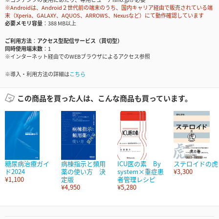
※Androidは、Android２世代前の端末のうち、国内キャリア経由で販売されている端
末（Xperia、GALAXY、AQUOS、ARROWS、Nexusなど）にて動作確認しています
必要メモリ容量
388 MB以上
ご利用方法
アクセス型配信サービス（買切型）
同時使用端末数
1
※インターネット経由でのWEBブラウザによるアクセス参照
※導入・利用方法の詳細は
こちら
この商品を買った人は、こんな商品も買っています。
糖尿病治療ガイ
病棟指示と頻用
ICU医の素 By
ステロイドの虎
ド2024
薬の使い方 決
system×重症患
¥3,300
¥1,100
定版
者管理レシピ
¥4,950
¥5,280