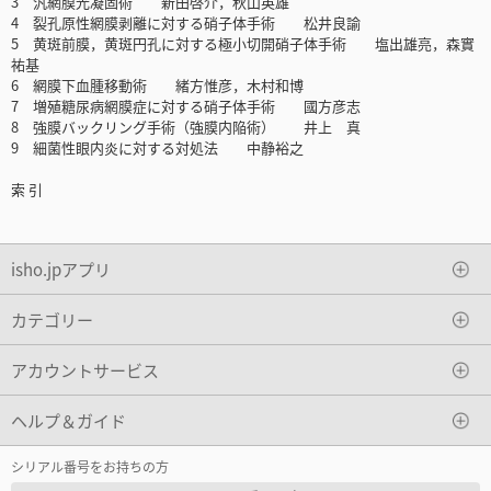
3 汎網膜光凝固術 新田啓介，秋山英雄
4 裂孔原性網膜剥離に対する硝子体手術 松井良諭
5 黄斑前膜，黄斑円孔に対する極小切開硝子体手術 塩出雄亮，森實
祐基
6 網膜下血腫移動術 緒方惟彦，木村和博
7 増殖糖尿病網膜症に対する硝子体手術 國方彦志
8 強膜バックリング手術（強膜内陥術） 井上 真
9 細菌性眼内炎に対する対処法 中静裕之
索 引
isho.jpアプリ
カテゴリー
アカウントサービス
ヘルプ＆ガイド
シリアル番号をお持ちの方