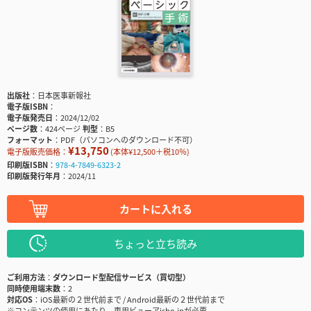
出版社
日本医事新報社
電子版ISBN
電子版発売日
2024/12/02
ページ数
424ページ
判型
B5
フォーマット
PDF（パソコンへのダウンロード不可）
¥13,750
電子版販売価格：
(本体¥12,500＋税10％)
印刷版ISBN
978-4-7849-6323-2
印刷版発行年月
2024/11
カートに入れる
ちょっと立ち読み
ご利用方法
ダウンロード型配信サービス（買切型）
同時使用端末数
2
対応OS
iOS最新の２世代前まで / Android最新の２世代前まで
※コンテンツの使用にあたり、専用ビューアisho.jpが必要