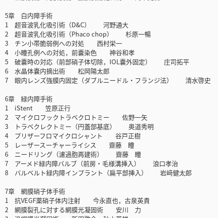
5章 白内障手術
1 超音波乳化吸引術（D&C） 河野通大
2 超音波乳化吸引術（Phaco chop） 杉原一暢
3 チン小帯脆弱例への対処 西村栄一
4 小瞳孔例への対処，前嚢染色 神谷和孝
5 破嚢時の対応（前部硝子体切除，IOL嚢外固定） 庄司拓平
6 水晶体嚢内摘出術 松岡陽太郎
7 眼内レンズ強膜内固定（ダブルニードル・フランジ法） 清水啓史
6章 緑内障手術
1 iStent 笠原正行
2 マイクロフックトラベクロトミー 佐野一矢
3 トラベクレクトミー（円蓋部基底） 奥道秀明
4 プリザーフロマイクロシャント 谷戸正樹
5 レーザースーチャーライシス 齋藤 瞳
6 ニードリング（濾過胞再建術） 齋藤 瞳
7 アーメド緑内障バルブ（前房・毛様溝挿入） 浪口孝治
8 バルベルト緑内障インプラント（扁平部挿入） 岩﨑健太郎
7章 網膜硝子体手術
1 抗VEGF薬硝子体内注射 今永直也，古泉英貴
2 網膜裂孔に対する網膜光凝固術 安川 力