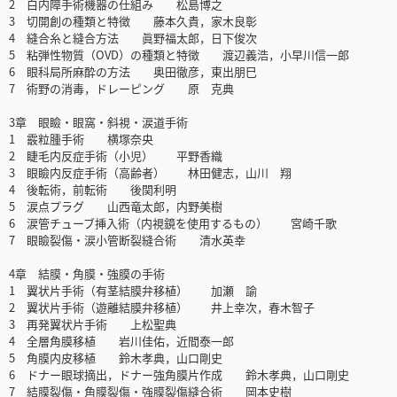
2 白内障手術機器の仕組み 松島博之
3 切開創の種類と特徴 藤本久貴，家木良彰
4 縫合糸と縫合方法 眞野福太郎，日下俊次
5 粘弾性物質（OVD）の種類と特徴 渡辺義浩，小早川信一郎
6 眼科局所麻酔の方法 奥田徹彦，東出朋巳
7 術野の消毒，ドレーピング 原 克典
3章 眼瞼・眼窩・斜視・涙道手術
1 霰粒腫手術 横塚奈央
2 睫毛内反症手術（小児） 平野香織
3 眼瞼内反症手術（高齢者） 林田健志，山川 翔
4 後転術，前転術 後関利明
5 涙点プラグ 山西竜太郎，内野美樹
6 涙管チューブ挿入術（内視鏡を使用するもの） 宮崎千歌
7 眼瞼裂傷・涙小管断裂縫合術 清水英幸
4章 結膜・角膜・強膜の手術
1 翼状片手術（有茎結膜弁移植） 加瀬 諭
2 翼状片手術（遊離結膜弁移植） 井上幸次，春木智子
3 再発翼状片手術 上松聖典
4 全層角膜移植 岩川佳佑，近間泰一郎
5 角膜内皮移植 鈴木孝典，山口剛史
6 ドナー眼球摘出，ドナー強角膜片作成 鈴木孝典，山口剛史
7 結膜裂傷・角膜裂傷・強膜裂傷縫合術 岡本史樹