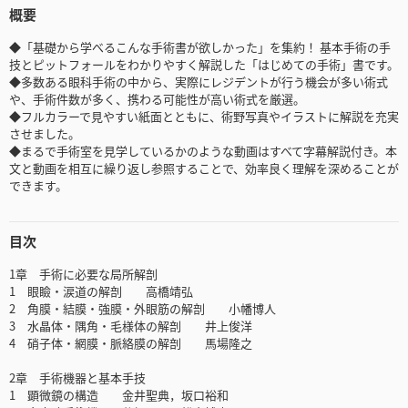
概要
◆「基礎から学べるこんな手術書が欲しかった」を集約！ 基本手術の手
技とピットフォールをわかりやすく解説した「はじめての手術」書です。
◆多数ある眼科手術の中から、実際にレジデントが行う機会が多い術式
や、手術件数が多く、携わる可能性が高い術式を厳選。
◆フルカラーで見やすい紙面とともに、術野写真やイラストに解説を充実
させました。
◆まるで手術室を見学しているかのような動画はすべて字幕解説付き。本
文と動画を相互に繰り返し参照することで、効率良く理解を深めることが
できます。
目次
1章 手術に必要な局所解剖
1 眼瞼・涙道の解剖 高橋靖弘
2 角膜・結膜・強膜・外眼筋の解剖 小幡博人
3 水晶体・隅角・毛様体の解剖 井上俊洋
4 硝子体・網膜・脈絡膜の解剖 馬場隆之
2章 手術機器と基本手技
1 顕微鏡の構造 金井聖典，坂口裕和