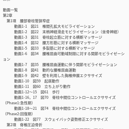
動画一覧
第2章
第1項 腰部脊柱管狭窄症
動画1-1 図21 椎間孔拡大モビライゼーション
動画1-2 図22 末梢神経滑走モビライゼーション（坐骨神経）
動画1-3 図31 脊柱起立筋に対する横断マッサージ
動画1-4 図32 腰方形筋に対する横断マッサージ
動画1-5 図33 多裂筋に対する横断マッサージ
動画1-6 図34 腰椎屈曲可動域制限に対する関節モビライゼーシ
ョン
動画1-7 図35 腰椎屈曲運動に伴う関節モビライゼーション
動画1-8 図41 動的な腰椎屈曲運動
動画1-9 図42 壁を利用した胸椎伸展エクササイズ
動画1-10 図59 起居動作
動画1-11 図60 立ち上がり動作
動画1-12～15 図61 歩行
動画1-16，17 図70 脊柱中間位コントロールエクササイズ
（Phase1:急性期）
動画1-18～21 図74 脊柱中間位コントロールエクササイズ
（Phase2:回復期）
動画1-22 図77 スウェイバック姿勢修正エクササイズ
第2項 脊椎圧迫骨折