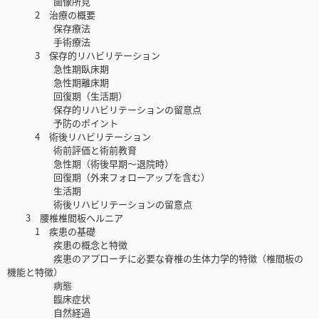
画像所見
2 治療の概要
保存療法
手術療法
3 保存的リハビリテーション
急性期臥床期
急性期離床期
回復期（生活期）
保存的リハビリテーションの留意点
予防のポイント
4 術後リハビリテーション
術前評価と術前教育
急性期（術後早期～退院時）
回復期（外来フォローアップを含む）
生活期
術後リハビリテーションの留意点
3 腰椎椎間板ヘルニア
1 疾患の基礎
疾患の概念と特徴
疾患のアプローチに必要な脊椎の生体力学的特徴（椎間板の
機能と特徴）
病態
臨床症状
自然経過