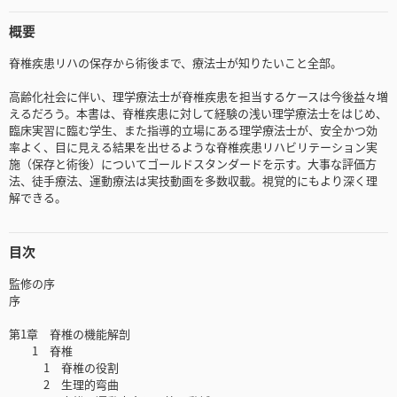
概要
脊椎疾患リハの保存から術後まで、療法士が知りたいこと全部。
高齢化社会に伴い、理学療法士が脊椎疾患を担当するケースは今後益々増
えるだろう。本書は、脊椎疾患に対して経験の浅い理学療法士をはじめ、
臨床実習に臨む学生、また指導的立場にある理学療法士が、安全かつ効
率よく、目に見える結果を出せるような脊椎疾患リハビリテーション実
施（保存と術後）についてゴールドスタンダードを示す。大事な評価方
法、徒手療法、運動療法は実技動画を多数収載。視覚的にもより深く理
解できる。
目次
監修の序
序
第1章 脊椎の機能解剖
1 脊椎
1 脊椎の役割
2 生理的弯曲