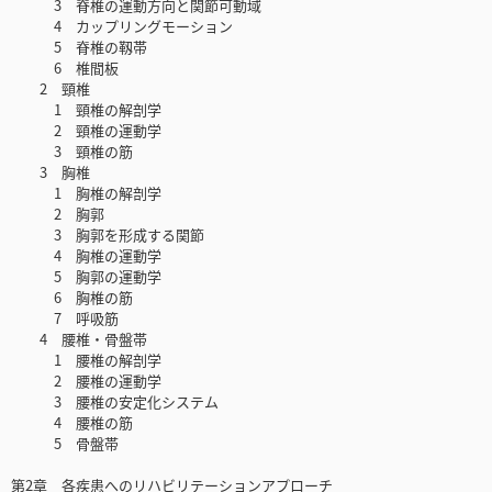
3 脊椎の運動方向と関節可動域
4 カップリングモーション
5 脊椎の靱帯
6 椎間板
2 頸椎
1 頸椎の解剖学
2 頸椎の運動学
3 頸椎の筋
3 胸椎
1 胸椎の解剖学
2 胸郭
3 胸郭を形成する関節
4 胸椎の運動学
5 胸郭の運動学
6 胸椎の筋
7 呼吸筋
4 腰椎・骨盤帯
1 腰椎の解剖学
2 腰椎の運動学
3 腰椎の安定化システム
4 腰椎の筋
5 骨盤帯
第2章 各疾患へのリハビリテーションアプローチ