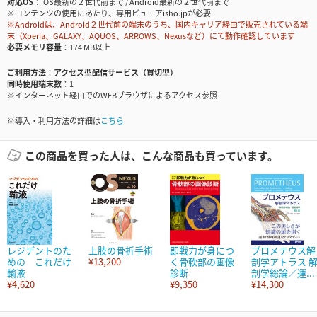
対応OS
iOS最新の２世代前まで / Android最新の２世代前まで
※コンテンツの使用にあたり、専用ビューアisho.jpが必要
※Androidは、Android２世代前の端末のうち、国内キャリア経由で販売されている端
末（Xperia、GALAXY、AQUOS、ARROWS、Nexusなど）にて動作確認しています
必要メモリ容量
174 MB以上
ご利用方法
アクセス型配信サービス（買切型）
同時使用端末数
1
※インターネット経由でのWEBブラウザによるアクセス参照
※導入・利用方法の詳細は
こちら
この商品を買った人は、こんな商品も買っています。
レジデントのた
上肢の骨折手術
即戦力が身につ
プロメテウス解
めの これだけ
¥13,200
く骨軟部の画像
剖学アトラス 
輸液
診断
剖学総論／運...
¥4,620
¥9,350
¥14,300