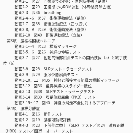
動画2-1 図27 回復期での四肢・体幹筋運動（臥位）
動画2-2 図29 回復期でのROM運動（体幹装具除去後）
動画2-3 図36 breathing
動画2-4～6 図37 術後運動療法（臥位）
動画2-7 図38 術後運動療法（四つ這い）
動画2-8，9 図39 術後運動療法（座位）
動画2-10 図40 術後運動療法（立位）
第3項 腰椎椎間板ヘルニア
動画3-1～4 図23 横断マッサージ
動画3-5，6 図26 神経の伸張テスト
動画3-7 図27 他動的頸部屈曲テストの開始肢位（a）と終了肢
位（b）
動画3-8 図28 SLRテスト・ラセーグテスト
動画3-9 図29 腹臥位膝屈曲テスト
動画3-10，11 図35 神経と隣接する組織の横断マッサージ
動画3-12 図36 坐骨神経のスライダー肢位
動画3-13 図38 SLRテスト・ラセーグテスト
動画3-14 図39 腹臥位膝屈曲（PKB）テスト
動画3-15～17 図40 神経の滑走不全に対するアプローチ
第4項 腰椎分離症
動画4-1 図16 動作テスト
動画4-2 図19 腰椎可動域評価
動画4-3 図23 下肢伸展挙上（SLR）テスト／図24 踵殿距離
（HBD）テスト／図25 オーバーテスト