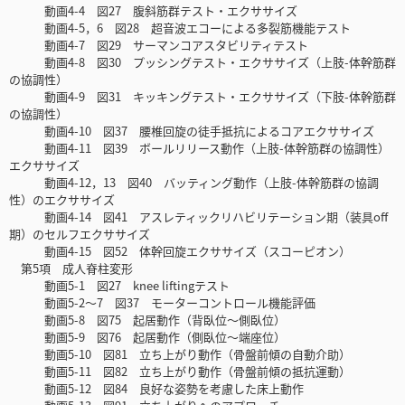
動画4-4 図27 腹斜筋群テスト・エクササイズ
動画4-5，6 図28 超音波エコーによる多裂筋機能テスト
動画4-7 図29 サーマンコアスタビリティテスト
動画4-8 図30 プッシングテスト・エクササイズ（上肢-体幹筋群
の協調性）
動画4-9 図31 キッキングテスト・エクササイズ（下肢-体幹筋群
の協調性）
動画4-10 図37 腰椎回旋の徒手抵抗によるコアエクササイズ
動画4-11 図39 ボールリリース動作（上肢-体幹筋群の協調性）
エクササイズ
動画4-12，13 図40 バッティング動作（上肢-体幹筋群の協調
性）のエクササイズ
動画4-14 図41 アスレティックリハビリテーション期（装具off
期）のセルフエクササイズ
動画4-15 図52 体幹回旋エクササイズ（スコーピオン）
第5項 成人脊柱変形
動画5-1 図27 knee liftingテスト
動画5-2～7 図37 モーターコントロール機能評価
動画5-8 図75 起居動作（背臥位～側臥位）
動画5-9 図76 起居動作（側臥位～端座位）
動画5-10 図81 立ち上がり動作（骨盤前傾の自動介助）
動画5-11 図82 立ち上がり動作（骨盤前傾の抵抗運動）
動画5-12 図84 良好な姿勢を考慮した床上動作