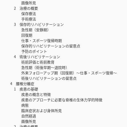
画像所見
2 治療の概要
保存療法
手術療法
3 保存的リハビリテーション
急性期（安静期）
回復期
仕事・スポーツ復帰時期
保存的リハビリテーションの留意点
予防のポイント
4 術後リハビリテーション
術前評価と術前教育
急性期（術後早期～退院時）
外来フォローアップ期（回復期）～仕事・スポーツ復帰～
術後リハビリテーションの留意点
4 腰椎分離症
1 疾患の基礎
疾患の概念と特徴
疾患のアプローチに必要な脊椎の生体力学的特徴
病態
臨床症状および身体所見
自然経過
画像所見
2 治療の概要