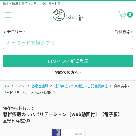
医学・医療の電子コンテンツ配信サービス
0
カテゴリー
詳細検索
ログイン／新規登録
初めての方へ
TOP
すべて
各種医療職
理学療法・作業療法・言語聴覚療法
脊椎疾患の
リハビリテーション［Web動画付］
保存から術後まで
脊椎疾患のリハビリテーション［Web動画付］【電子版】
星野 雅洋(監修)