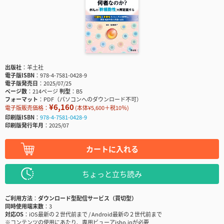
出版社
羊土社
電子版ISBN
978-4-7581-0428-9
電子版発売日
2025/07/25
ページ数
214ページ
判型
B5
フォーマット
PDF（パソコンへのダウンロード不可）
¥6,160
電子版販売価格：
(本体¥5,600＋税10％)
印刷版ISBN
978-4-7581-0428-9
印刷版発行年月
2025/07
カートに入れる
ちょっと立ち読み
ご利用方法
ダウンロード型配信サービス（買切型）
同時使用端末数
3
対応OS
iOS最新の２世代前まで / Android最新の２世代前まで
※コンテンツの使用にあたり、専用ビューアisho.jpが必要