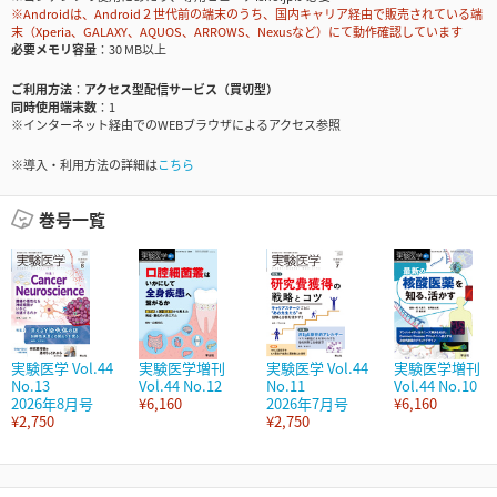
※Androidは、Android２世代前の端末のうち、国内キャリア経由で販売されている端
末（Xperia、GALAXY、AQUOS、ARROWS、Nexusなど）にて動作確認しています
必要メモリ容量
30 MB以上
ご利用方法
アクセス型配信サービス（買切型）
同時使用端末数
1
※インターネット経由でのWEBブラウザによるアクセス参照
※導入・利用方法の詳細は
こちら
巻号一覧
実験医学 Vol.44
実験医学増刊
実験医学 Vol.44
実験医学増刊
No.13
Vol.44 No.12
No.11
Vol.44 No.10
2026年8月号
¥6,160
2026年7月号
¥6,160
¥2,750
¥2,750