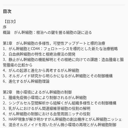
目次
【目次】
序
概論 がん幹細胞：根治への鍵を握る細胞の謎に迫る
第1章 がん幹細胞の多様性，可塑性アップデートと標的治療
1．がん幹細胞とCD44：フェロトーシスを標的とした新たな治療戦略
2．白血病幹細胞の特性と根絶治療法の開発
3．静止がん幹細胞の機能解明とその根絶に向けての課題：造血腫瘍と腸
管腫瘍の比較から
4．がんの起源と進化から再考するがん幹細胞
5．オルガノイド研究から明らかになるがん幹細胞とその制御機構
6．進化するがん幹細胞理論
第2章 微小環境によるがん幹細胞の制御
1．腫瘍免疫微小環境により制御されるがん幹細胞
2．シングルセル空間解析から紐解くがん組織多様性とその制御機構
3．乳がんにおけるがん関連線維芽細胞の役割の解明
4．がん幹細胞の制御における血管周囲ニッチの役割
5．HARP現象が解き明かすがん幹細胞の創出機序とがん幹細胞ニッシェ
6．混合オルガノイドを用いたがん微小環境の再現とがん幹細胞制御