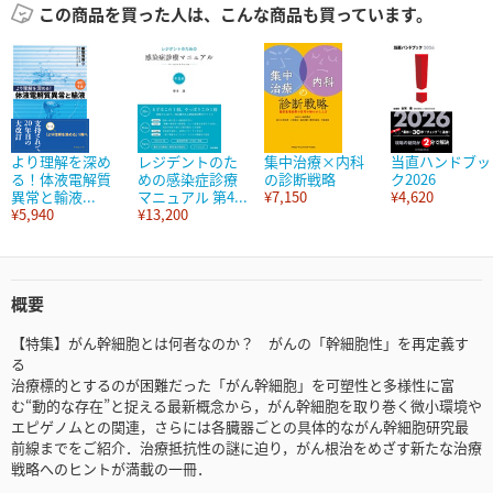
この商品を買った人は、こんな商品も買っています。
より理解を深め
レジデントのた
集中治療×内科
当直ハンドブッ
る！体液電解質
めの感染症診療
の診断戦略
ク2026
異常と輸液...
マニュアル 第4...
¥7,150
¥4,620
¥5,940
¥13,200
概要
【特集】がん幹細胞とは何者なのか？ がんの「幹細胞性」を再定義す
る
治療標的とするのが困難だった「がん幹細胞」を可塑性と多様性に富
む“動的な存在”と捉える最新概念から，がん幹細胞を取り巻く微小環境や
エピゲノムとの関連，さらには各臓器ごとの具体的ながん幹細胞研究最
前線までをご紹介．治療抵抗性の謎に迫り，がん根治をめざす新たな治療
戦略へのヒントが満載の一冊．