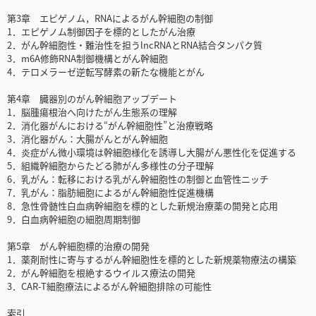
第3章 エピゲノム，RNAによるがん幹細胞の制御
1．エピゲノム制御因子を標的としたがん治療
2．がん幹細胞性・難治性を担うlncRNAとRNA結合タンパク質
3．m6A修飾RNA制御機構とがん幹細胞
4．テロメラーゼ逆転写酵素の新たな機能とがん
第4章 臓器別のがん幹細胞アップデート
1．脳腫瘍根治へ向けたがん生態系の理解
2．消化器がんにおける“がん幹細胞性”と治療戦略
3．消化器がん：大腸がんとがん幹細胞
4．炎症がん微小環境は幹細胞様化を誘導し大腸がん悪性化を促進する
5．組織幹細胞からたどる肺がん多様性の分子理解
6．乳がん：転移における乳がん幹細胞性の制御と血管性ニッチ
7．乳がん：脂肪細胞によるがん幹細胞性促進機構
8．急性骨髄性白血病幹細胞を標的とした新規治療薬の開発と応用
9．白血病幹細胞の細胞周期制御
第5章 がん幹細胞標的治療の開発
1．薬剤耐性に寄与するがん幹細胞性を標的とした新規薬物療法の構築
2．がん幹細胞を根絶するウイルス療法の開発
3．CAR-T細胞療法によるがん幹細胞排除の可能性
索引