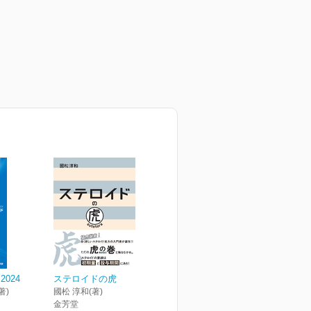
024
ステロイドの虎
著)
國松 淳和(著)
金芳堂