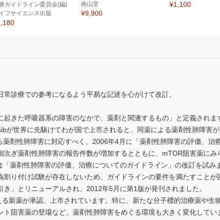
南山堂
¥1,100
療ガイドライン委員会(編)
¥9,900
イフサイエンス出版
,180
日常診療での参考になるよう平易な記述を心がけて改訂。
に起きた呼吸器系の障害のなかで、薬剤と関連するもの」と定義されま
fitinibが世界に先駆けてわが国で上市されると、同薬による薬剤性肺
る薬剤性肺障害に対応すべく、2006年4月に「薬剤性肺障害の評価、
相次ぎ薬剤性肺障害の報告件数が増加するとともに、mTOR阻害薬にみ
Sは「薬剤性肺障害の評価、治療についてのガイドライン」の改訂を試み
為割り付け試験が存在しないため、ガイドラインの要件を満たすことが
き」とリニューアルされ、2012年5月に第1版が発刊されました。
超える新薬が承認、上市されています。特に、新たな分子標的治療薬や生
ント阻害薬の登場など、薬剤性肺障害をめぐる環境も大きく変化してい