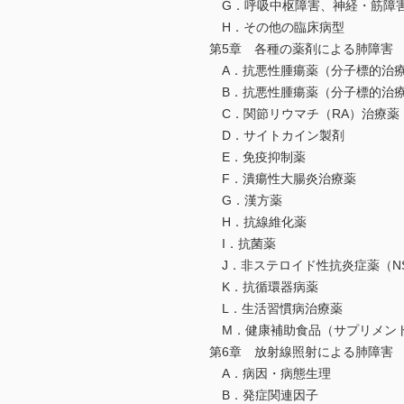
G．呼吸中枢障害、神経・筋障
H．その他の臨床病型
第5章 各種の薬剤による肺障害
A．抗悪性腫瘍薬（分子標的治
B．抗悪性腫瘍薬（分子標的治
C．関節リウマチ（RA）治療薬
D．サイトカイン製剤
E．免疫抑制薬
F．潰瘍性大腸炎治療薬
G．漢方薬
H．抗線維化薬
I．抗菌薬
J．非ステロイド性抗炎症薬（NS
K．抗循環器病薬
L．生活習慣病治療薬
M．健康補助食品（サプリメン
第6章 放射線照射による肺障害
A．病因・病態生理
B．発症関連因子