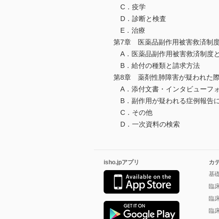
C．疫学
D．診断と検査
E．治療
第7章 医薬品副作用被害救済制
A．医薬品副作用被害救済制度
B．給付の種類と請求方法
第8章 薬剤性肺障害が疑われた
A．添付文書・インタビューフ
B．副作用が疑われる症例報告
C．その他
D．一次資料の検索
isho.jpアプリ
カ
基
臨
臨
臨