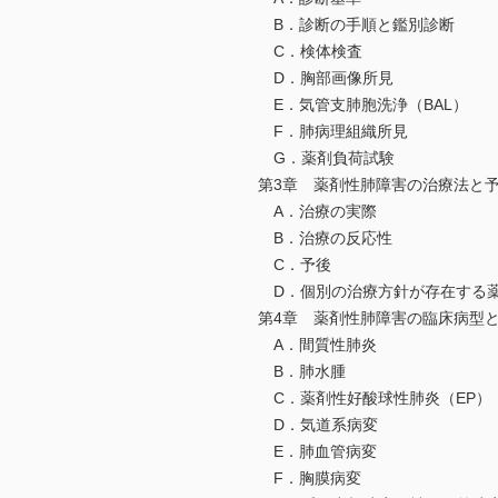
B．診断の手順と鑑別診断
C．検体検査
D．胸部画像所見
E．気管支肺胞洗浄（BAL）
F．肺病理組織所見
G．薬剤負荷試験
第3章 薬剤性肺障害の治療法と
A．治療の実際
B．治療の反応性
C．予後
D．個別の治療方針が存在する
第4章 薬剤性肺障害の臨床病型
A．間質性肺炎
B．肺水腫
C．薬剤性好酸球性肺炎（EP）
D．気道系病変
E．肺血管病変
F．胸膜病変