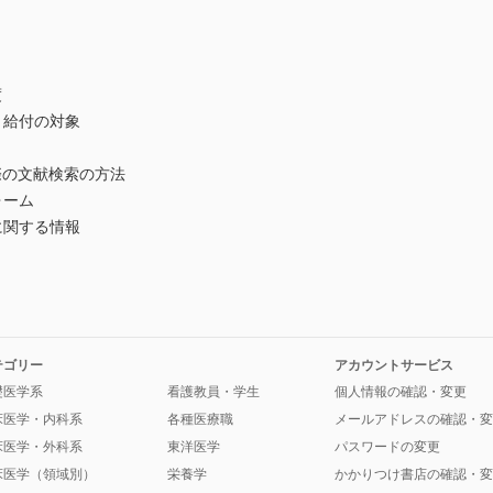
度
と給付の対象
際の文献検索の方法
ォーム
に関する情報
テゴリー
アカウントサービス
礎医学系
看護教員・学生
個人情報の確認・変更
床医学・内科系
各種医療職
メールアドレスの確認・変
床医学・外科系
東洋医学
パスワードの変更
床医学（領域別）
栄養学
かかりつけ書店の確認・変