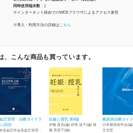
同時使用端末数
1
※インターネット経由でのWEBブラウザによるアクセス参照
※導入・利用方法の詳細は
こちら
は、こんな商品も買っています。
血圧管理・治療ガイドラ
妊娠と授乳 第4版
糖尿病治療ガイド2
ン2025
伊藤 真也(編) 村島 温子(編) 後
日本糖尿病学会(編
藤 美賀子(編)
文光堂
本高血圧学会高血圧管理・