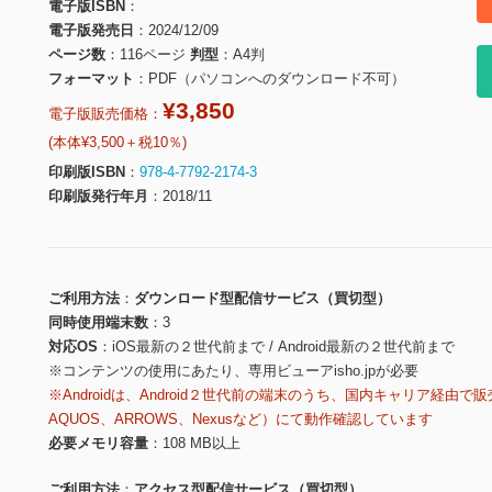
電子版ISBN
電子版発売日
2024/12/09
ページ数
116ページ
判型
A4判
フォーマット
PDF（パソコンへのダウンロード不可）
¥3,850
電子版販売価格：
(本体¥3,500＋税10％)
印刷版ISBN
978-4-7792-2174-3
印刷版発行年月
2018/11
ご利用方法
ダウンロード型配信サービス（買切型）
同時使用端末数
3
対応OS
iOS最新の２世代前まで / Android最新の２世代前まで
※コンテンツの使用にあたり、専用ビューアisho.jpが必要
※Androidは、Android２世代前の端末のうち、国内キャリア経由で販
AQUOS、ARROWS、Nexusなど）にて動作確認しています
必要メモリ容量
108 MB以上
ご利用方法
アクセス型配信サービス（買切型）