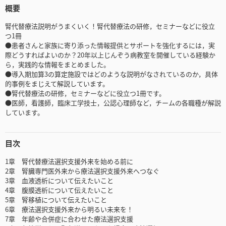
概要
腎代替療法説明がうまくいく！腎代替療法の研修，セミナーなどに役立
つ1冊
●患者さんと家族に寄り添った情報提供とサポートを強化するには，実
際どうすればよいのか？20年以上じんぞう病教室を開催している経験か
ら，実践的な情報をまとめました。
●導入期加算3の算定施設ではどのような説明がなされているのか，具体
的事例をまじえて解説しています。
●腎代替療法の研修，セミナーなどに役立つ1冊です。
●医師，看護師，臨床工学技士，公認心理師など，チームの各職種が解説
しています。
目次
1章 腎代替療法選択支援外来を始める前に
2章 腎臓専門医外来から療法選択支援外来へつなぐ
3章 血液透析について伝えたいこと
4章 腹膜透析について伝えたいこと
5章 腎移植について伝えたいこと
6章 療法選択支援外来から明るい未来を！
7章 年齢や合併症に合わせた療法選択支援