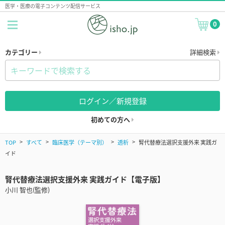
医学・医療の電子コンテンツ配信サービス
0
カテゴリー
詳細検索
ログイン／新規登録
初めての方へ
TOP
すべて
臨床医学（テーマ別）
透析
腎代替療法選択支援外来 実践ガ
イド
腎代替療法選択支援外来 実践ガイド【電子版】
小川 智也(監修)