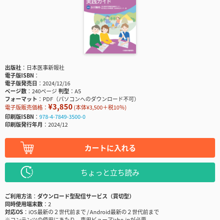
出版社
日本医事新報社
電子版ISBN
電子版発売日
2024/12/16
ページ数
240ページ
判型
A5
フォーマット
PDF（パソコンへのダウンロード不可）
¥3,850
電子版販売価格：
(本体¥3,500＋税10％)
印刷版ISBN
978-4-7849-3500-0
印刷版発行年月
2024/12
カートに入れる
ちょっと立ち読み
ご利用方法
ダウンロード型配信サービス（買切型）
同時使用端末数
2
対応OS
iOS最新の２世代前まで / Android最新の２世代前まで
※コンテンツの使用にあたり、専用ビューアisho.jpが必要