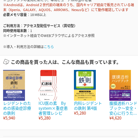
※Androidは、Android２世代前の端末のうち、国内キャリア経由で販売されている端
末（Xperia、GALAXY、AQUOS、ARROWS、Nexusなど）にて動作確認しています
必要メモリ容量
18 MB以上
ご利用方法
アクセス型配信サービス（買切型）
同時使用端末数
1
※インターネット経由でのWEBブラウザによるアクセス参照
※導入・利用方法の詳細は
こちら
この商品を買った人は、こんな商品も買っています。
レジデントのた
ICU医の素 By
内科レジデント
腹膜透析ハンド
めの感染症診療
system×重症患
の鉄則 第4版
ブック～安全・
の鉄則
者管理レシピ
¥5,280
安心に行うた...
¥5,940
¥5,280
¥4,620