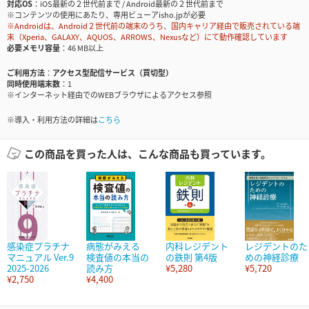
対応OS
iOS最新の２世代前まで / Android最新の２世代前まで
※コンテンツの使用にあたり、専用ビューアisho.jpが必要
※Androidは、Android２世代前の端末のうち、国内キャリア経由で販売されている端
末（Xperia、GALAXY、AQUOS、ARROWS、Nexusなど）にて動作確認しています
必要メモリ容量
46 MB以上
ご利用方法
アクセス型配信サービス（買切型）
同時使用端末数
1
※インターネット経由でのWEBブラウザによるアクセス参照
※導入・利用方法の詳細は
こちら
この商品を買った人は、こんな商品も買っています。
感染症プラチナ
病態がみえる
内科レジデント
レジデントのた
マニュアル Ver.9
検査値の本当の
の鉄則 第4版
めの神経診療
2025-2026
読み方
¥5,280
¥5,720
¥2,750
¥4,400