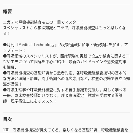
概要
ニガテな呼吸機能検査もこの一冊でマスター！
スペシャリストから学ぶ知識とコツで，呼吸機能検査はもっと楽しくな
る！
●月刊『Medical Technology』の好評連載に加筆・新規項目を加え，ア
ップデート！
●呼吸領域のスペシャリストが，臨床現場の実践で役立つ検査に関するコ
ツや工夫について図解を中心に紹介．最新のガイドラインや感染症対策
も網羅．
●呼吸機能検査の基礎知識から患者対応，各呼吸機能検査技術の基本的
な方法と理論・原理，周手術期への臨床応用など，検査の現場で役立つ知
識が満載！
●呼吸生理学や呼吸機能検査に対する苦手意識を克服し，楽しく学べる
一冊．臨床検査技師だけでなく，呼吸療法認定士試験を受験する看護
師，理学療法士にもオススメ！
目次
1章 呼吸機能検査が見えてくる，楽しくなる基礎知識―呼吸機能検査を