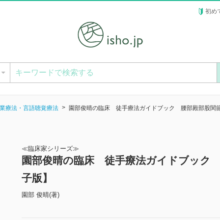
初め
ー
業療法・言語聴覚療法
園部俊晴の臨床 徒手療法ガイドブック 腰部殿部股関
≪臨床家シリーズ≫
園部俊晴の臨床 徒手療法ガイドブック 
子版】
園部 俊晴(著)