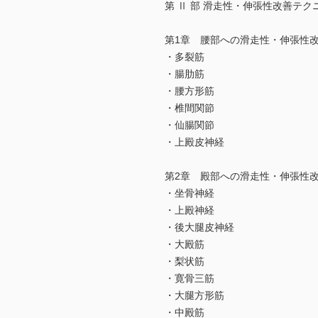
第 Ⅱ 部 滑走性・伸張性改善テク
第1章 腰部への滑走性・伸張性
・多裂筋
・腸肋筋
・腰方形筋
・椎間関節
・仙腸関節
・上殿皮神経
第2章 殿部への滑走性・伸張性
・坐骨神経
・上殿神経
・後大腿皮神経
・大殿筋
・梨状筋
・寛骨三筋
・大腿方形筋
・中殿筋