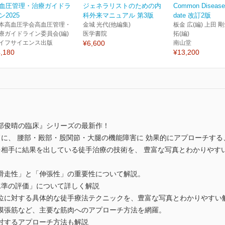
血圧管理・治療ガイドラ
ジェネラリストのための内
Common Disease
ン2025
科外来マニュアル 第3版
date 改訂2版
本高血圧学会高血圧管理・
金城 光代(他編集)
板金 広(編) 上田 剛
療ガイドライン委員会(編)
医学書院
拓(編)
イフサイエンス出版
¥6,600
南山堂
,180
¥13,200
部俊晴の臨床』シリーズの最新作！
に、 腰部・殿部・股関節・大腿の機能障害に 効果的にアプローチする
を相手に結果を出している徒手治療の技術を、 豊富な写真とわかりやす
滑走性」と「伸張性」の重要性について解説。
水準の評価」について詳しく解説
位に対する具体的な徒手療法テクニックを、豊富な写真とわかりやすい
膜張筋など、主要な筋肉へのアプローチ方法を網羅。
対するアプローチ方法も解説