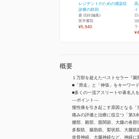
レジデントのための感染症
高
診療の鉄則
イ
森 信好(編集)
日
医学書院
治
¥5,940
ラ
¥4
概要
１万部を超えたベストセラー『園
■「滑走」と「伸張」をキーワード
■多くの一流アスリートや著名人
---ポイント---
慢性痛を引き起こす原因となる「
痛みの評価と治療に役立つ「第3
腰部、殿部、股関節、大腿の各部
多裂筋、腸肋筋、梨状筋、大腿筋
坐骨神経、大腿神経など、神経に