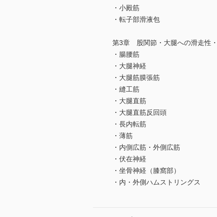
・小殿筋
・転子部滑液包
第3章 股関節・大腿への滑走性
・腸腰筋
・大腿神経
・大腿筋膜張筋
・縫工筋
・大腿直筋
・大腿直筋反回頭
・長内転筋
・薄筋
・内側広筋・外側広筋
・伏在神経
・坐骨神経（膝窩部）
・内・外側ハムストリングス