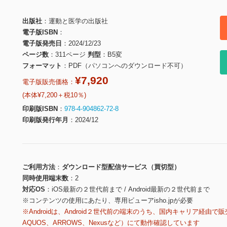
出版社
運動と医学の出版社
電子版ISBN
電子版発売日
2024/12/23
ページ数
311ページ
判型
B5変
フォーマット
PDF（パソコンへのダウンロード不可）
¥7,920
電子版販売価格：
(本体¥7,200＋税10％)
印刷版ISBN
978-4-904862-72-8
印刷版発行年月
2024/12
ご利用方法
ダウンロード型配信サービス（買切型）
同時使用端末数
2
対応OS
iOS最新の２世代前まで / Android最新の２世代前まで
※コンテンツの使用にあたり、専用ビューアisho.jpが必要
※Androidは、Android２世代前の端末のうち、国内キャリア経由で販
AQUOS、ARROWS、Nexusなど）にて動作確認しています