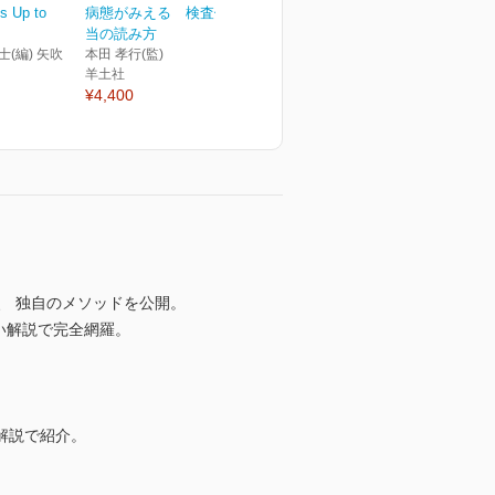
s Up to
病態がみえる 検査値の本
当の読み方
士(編) 矢吹
本田 孝行(監)
羊土社
¥4,400
、 独自のメソッドを公開。
い解説で完全網羅。
解説で紹介。