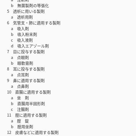
b 無菌製剤の等張化
5 透析に用いる製剤
a 透析用剤
6 気管支・肺に適用する製剤
a 吸入剤
b 吸入粉末剤
c 吸入液剤
d 吸入エアゾール剤
7 目に投与する製剤
a 点眼剤
b 眼軟膏剤
8 耳に投与する製剤
a 点耳剤
9 鼻に適用する製剤
a 点鼻剤
10 直腸に適用する製剤
a 坐 剤
b 直腸用半固形剤
c 注腸剤
11 腟に適用する製剤
a 腟 錠
b 腟用坐剤
12 皮膚などに適用する製剤