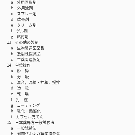
a 外用固形剤
b 外用液剤
c スプレー剤
d 軟膏剤
e クリーム剤
f ゲル剤
g 貼付剤
13 その他の製剤
a 生物関連医薬品
b 放射性医薬品
c 生薬関連製剤
14 単位操作
a 粉 砕
b 分 級
c 混合，混練・捏和，撹拌
d 造 粒
e 乾 燥
f 打 錠
g コーティング
h 乳化・懸濁化
i カプセル充てん
15 日本薬局方一般試験法
a 一般試験法
b 滅菌法および無菌操作法