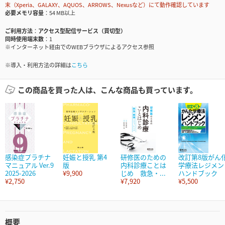
末（Xperia、GALAXY、AQUOS、ARROWS、Nexusなど）にて動作確認しています
必要メモリ容量
54 MB以上
ご利用方法
アクセス型配信サービス（買切型）
同時使用端末数
1
※インターネット経由でのWEBブラウザによるアクセス参照
※導入・利用方法の詳細は
こちら
この商品を買った人は、こんな商品も買っています。
感染症プラチナ
妊娠と授乳 第4
研修医のための
改訂第8版がん
マニュアル Ver.9
版
内科診療ことは
学療法レジメン
2025-2026
¥9,900
じめ 救急・...
ハンドブック
¥2,750
¥7,920
¥5,500
概要