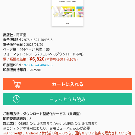
出版社
南江堂
電子版ISBN
978-4-524-40493-3
電子版発売日
2025/01/20
ページ数
444ページ
判型
B5
フォーマット
PDF（パソコンへのダウンロード不可）
¥6,820
電子版販売価格：
(本体¥6,200＋税10％)
印刷版ISBN
978-4-524-40492-6
印刷版発行年月
2025/01
カートに入れる
ちょっと立ち読み
ご利用方法
ダウンロード型配信サービス（買切型）
同時使用端末数
3
対応OS
iOS最新の２世代前まで / Android最新の２世代前まで
※コンテンツの使用にあたり、専用ビューアisho.jpが必要
※Androidは、Android２世代前の端末のうち、国内キャリア経由で販売されている端