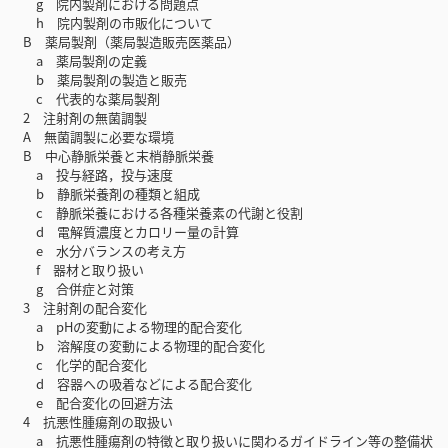
g 院内製剤における問題点
h 院内製剤の市販化について
B 薬局製剤（薬局製造販売医薬品）
a 薬局製剤の定義
b 薬局製剤の製造と販売
c 代表的な薬局製剤
2 注射剤の無菌調製
A 無菌調製に必要な環境
B 中心静脈栄養と末梢静脈栄養
a 投与経路，投与速度
b 静脈栄養剤の種類と組成
c 静脈栄養における各種栄養素の代謝と役割
d 電解質濃度とカロリー量の計算
e 水分バランスの考え方
f 器材と取り扱い
g 合併症と対策
3 注射剤の配合変化
a pHの変動による物理的配合変化
b 溶解度の変動による物理的配合変化
c 化学的配合変化
d 容器への吸着などによる配合変化
e 配合変化の回避方法
4 抗悪性腫瘍剤の取扱い
a 抗悪性腫瘍剤の特徴と取り扱いに関わるガイドライン等の整備状