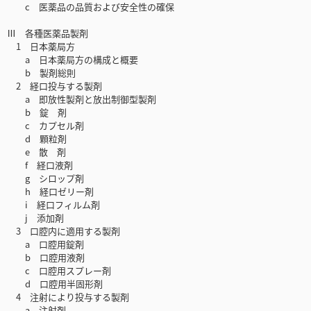
c 医薬品の品質および安全性の確保
Ⅲ 各種医薬品製剤
1 日本薬局方
a 日本薬局方の構成と概要
b 製剤総則
2 経口投与する製剤
a 即放性製剤と放出制御型製剤
b 錠 剤
c カプセル剤
d 顆粒剤
e 散 剤
f 経口液剤
g シロップ剤
h 経口ゼリー剤
i 経口フィルム剤
j 添加剤
3 口腔内に適用する製剤
a 口腔用錠剤
b 口腔用液剤
c 口腔用スプレー剤
d 口腔用半固形剤
4 注射により投与する製剤
a 注射剤