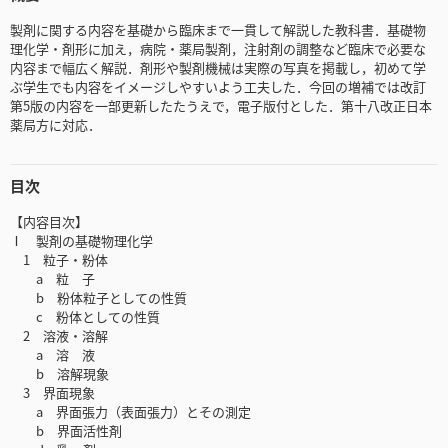
製剤に関する内容を基礎から臨床まで一貫して解説した教科書．基礎物
理化学・剤形に加え，病院・薬局製剤，注射剤の調整など臨床で必要な
内容まで幅広く解説．剤形や製剤機械は実際の写真を掲載し，初めて学
ぶ学生でも内容をイメージしやすいよう工夫した．今回の増補では改訂
第5版の内容を一部更新したたうえで，電子版付とした．第十八改正日本
薬局方に対応．
目次
【内容目次】
Ⅰ 製剤の基礎物理化学
1 粒子・粉体
a 粒 子
b 粉体粒子としての性質
c 粉体としての性質
2 溶液・溶解
a 溶 液
b 溶解現象
3 界面現象
a 界面張力（表面張力）とその測定
b 界面活性剤