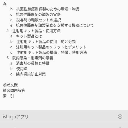
況
b 抗悪性腫瘍剤調製のための環境・物品
c 抗悪性腫瘍剤の調製の実際
d 投与時の輸液セットの選択
e 抗悪性腫瘍剤調製業務を支援する機器について
5 注射用キット製品・使用方法
a キット製品とは
b 注射用キット製品の使用目的と分類
c 注射用キット製品のメリットとデメリット
d 注射用キット製品の構造，特徴，使用方法
6 院内感染・消毒剤の意義
a 消毒剤の種類と特徴
b 使用法
c 院内感染防止対策
参考文献
練習問題解答
索 引
isho.jpアプリ