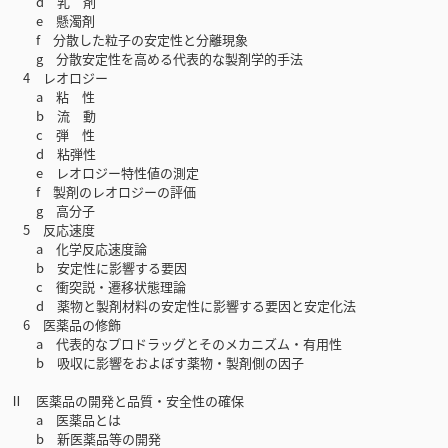
d 乳 剤
e 懸濁剤
f 分散した粒子の安定性と分離現象
g 分散安定性を高める代表的な製剤学的手法
4 レオロジー
a 粘 性
b 流 動
c 弾 性
d 粘弾性
e レオロジー特性値の測定
f 製剤のレオロジーの評価
g 高分子
5 反応速度
a 化学反応速度論
b 安定性に影響する要因
c 衝突説・遷移状態理論
d 薬物と製剤材料の安定性に影響する要因と安定化法
6 医薬品の修飾
a 代表的なプロドラッグとそのメカニズム・有用性
b 吸収に影響をおよぼす薬物・製剤側の因子
Ⅱ 医薬品の開発と品質・安全性の確保
a 医薬品とは
b 新医薬品等の開発