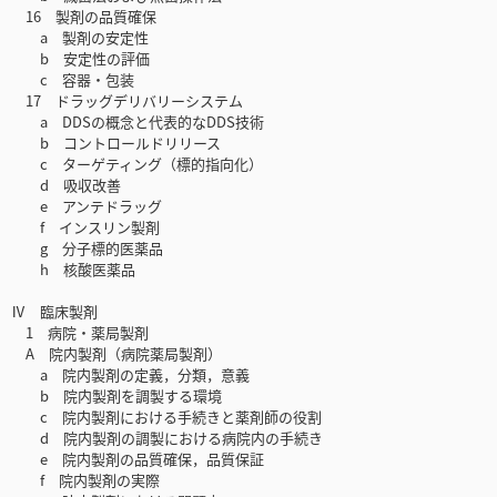
16 製剤の品質確保
a 製剤の安定性
b 安定性の評価
c 容器・包装
17 ドラッグデリバリーシステム
a DDSの概念と代表的なDDS技術
b コントロールドリリース
c ターゲティング（標的指向化）
d 吸収改善
e アンテドラッグ
f インスリン製剤
g 分子標的医薬品
h 核酸医薬品
Ⅳ 臨床製剤
1 病院・薬局製剤
A 院内製剤（病院薬局製剤）
a 院内製剤の定義，分類，意義
b 院内製剤を調製する環境
c 院内製剤における手続きと薬剤師の役割
d 院内製剤の調製における病院内の手続き
e 院内製剤の品質確保，品質保証
f 院内製剤の実際