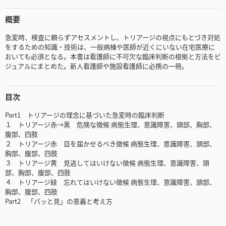
概要
急変時、検査に頼らずアセスメントし、トリアージの視点にもとづき対処
をするための知識・技術は、一般病棟や医師が近くにいない在宅医療に
おいても必須となる。本書は看護師に不可欠な臨床判断の根拠と方法をビ
ジュアルにまとめた。新人看護師や施設看護師に必携の一冊。
目次
Part1 トリアージの理念に基づいた急変時の臨床判断
１ トリアージ赤→黒 危険な徴候 病態生理、意識障害、頭部、胸部、
腹部、四肢
２ トリアージ赤 目を届かせるべき徴候 病態生理、意識障害、頭部、
胸部、腹部、四肢
３ トリアージ黄 見逃してはいけない徴候 病態生理、意識障害、頭
部、胸部、腹部、四肢
４ トリアージ緑 忘れてはいけない徴候 病態生理、意識障害、頭部、
胸部、腹部、四肢
Part2 「パッと見」の意義と考え方