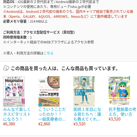
対応OS
iOS最新の２世代前まで / Android最新の２世代前まで
※コンテンツの使用にあたり、専用ビューアisho.jpが必要
※Androidは、Android２世代前の端末のうち、国内キャリア経由で販売されている端
末（Xperia、GALAXY、AQUOS、ARROWS、Nexusなど）にて動作確認しています
必要メモリ容量
214 MB以上
ご利用方法
アクセス型配信サービス（買切型）
同時使用端末数
1
※インターネット経由でのWEBブラウザによるアクセス参照
※導入・利用方法の詳細は
こちら
この商品を買った人は、こんな商品も買っています。
みんなで楽しく
こういうことだ
医師１年目にな
抗不整脈薬の考
ホスピタリスト
ったのか！！
る君たちへ：誰
え方，使い方
になろう！
一般医療者の...
も教えてくれ...
¥3,520
¥6,380
¥2,860
¥3,520