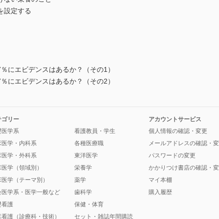
を設定する
7％にエビデンスはあるか？（その1）
7％にエビデンスはあるか？（その2）
テゴリー
アカウントサービス
礎医学系
看護教員・学生
個人情報の確認・変更
床医学・内科系
各種医療職
メールアドレスの確認・変
床医学・外科系
東洋医学
パスワードの変更
床医学（領域別）
栄養学
かかりつけ書店の確認・変
床医学（テーマ別）
薬学
マイ本棚
会医学系・医学一般など
歯科学
購入履歴
礎看護
保健・体育
床看護（診療科・技術）
セット・雑誌年間購読