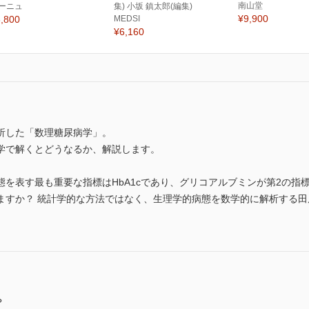
南山堂
ーニュ
集) 小坂 鎮太郎(編集)
¥9,900
,800
MEDSI
¥6,160
分析した「数理糖尿病学」。
学で解くとどうなるか、解説します。
を表す最も重要な指標はHbA1cであり、グリコアルブミンが第2の指
ますか？ 統計学的な方法ではなく、生理学的病態を数学的に解析する
？