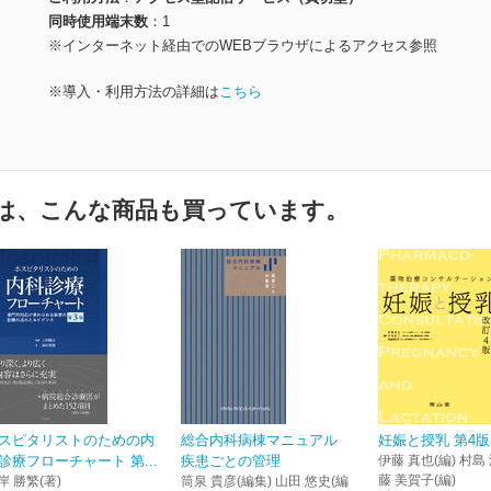
同時使用端末数
1
※インターネット経由でのWEBブラウザによるアクセス参照
※導入・利用方法の詳細は
こちら
は、こんな商品も買っています。
スピタリストのための内
総合内科病棟マニュアル
妊娠と授乳 第4版
診療フローチャート 第...
疾患ごとの管理
伊藤 真也(編) 村島 
藤 美賀子(編)
岸 勝繁(著)
筒泉 貴彦(編集) 山田 悠史(編