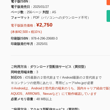
電子版ISBN
電子版発売日
2025/01/27
ページ数
256ページ
判型
A5
フォーマット
PDF（パソコンへのダウンロード不可）
¥2,750
電子版販売価格：
(本体¥2,500＋税10％)
印刷版ISBN
978-4-296-20680-3
印刷版発行年月
2025/01
ご利用方法
ダウンロード型配信サービス（買切型）
同時使用端末数
3
対応OS
iOS最新の２世代前まで / Android最新の２世代前まで
※コンテンツの使用にあたり、専用ビューアisho.jpが必要
※Androidは、Android２世代前の端末のうち、国内キャリア経由で販
AQUOS、ARROWS、Nexusなど）にて動作確認しています
必要メモリ容量
48 MB以上
ご利用方法
アクセス型配信サービス（買切型）