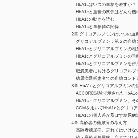
HbA1cはいつの血糖を表すか？
HbA1cと血糖の関係はどんな機
HbA1cの動きを読む
HbA1cと血糖値の関係
2章 グリコアルブミンはいつの血
グリコアルブミン：第２の血糖
HbA1cとグリコアルブミンの相
HbA1cとグリコアルブミンの乖
HbA1cとグリコアルブミンを
肥満患者におけるグリコアルブ
糖尿病透析患者での血糖コント
3章 HbA1cとグリコアルブミン
ACCORD試験で示されたHbA1
HbA1c・グリコアルブミン、
CGMを用いてHbA1cとグリコ
HbA1cの個人差が及ぼす糖尿病
4章 高齢者の糖尿病の考え方
高齢者糖尿病、忘れてはいけな
続・高齢者糖尿病、忘れてはい