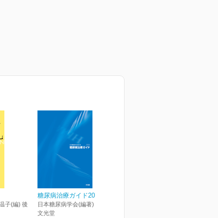
糖尿病治療ガイド2024
温子(編) 後
日本糖尿病学会(編著)
文光堂