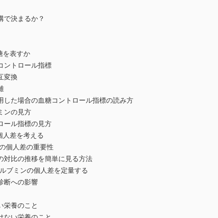
構で決まるか？
糖を表すか
コントロール指標
互変換
離
併用した場合の血糖コントロール指標の読み方
ミンの見方
ロール指標の見方
の個人差を考える
cの個人差の重要性
その対比の推移を簡単に見る方法
アルブミンの個人差を定量する
診断への影響
い栄養のこと
けない栄養のこと