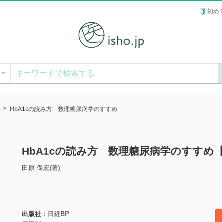
初め
ー
HbA1cの読み方 数理糖尿病学のすすめ
HbA1cの読み方 数理糖尿病学のすすめ
田原 保宏(著)
出版社
日経BP