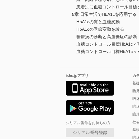
患者別に血糖コントロール目標
5章 日常生活でHbA1cを応用する
HbA1cの質と血糖変動
HbA1cの季節変動を診る
糖尿病の診断と高血糖症の診断
血糖コントロール目標HbA1c＜
血糖コントロール目標HbA1c＜
isho.jpアプリ
カ
基
臨
臨
臨
臨
社
シリアル番号をお持ちの方
基
シリアル番号登録
臨