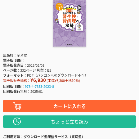
出版社
金芳堂
電子版ISBN
電子版発売日
2025/02/03
ページ数
332ページ
判型
B5
フォーマット
PDF（パソコンへのダウンロード不可）
¥6,930
電子版販売価格：
(本体¥6,300＋税10％)
印刷版ISBN
978-4-7653-2023-8
印刷版発行年月
2025/01
カートに入れる
ちょっと立ち読み
ご利用方法
ダウンロード型配信サービス（買切型）