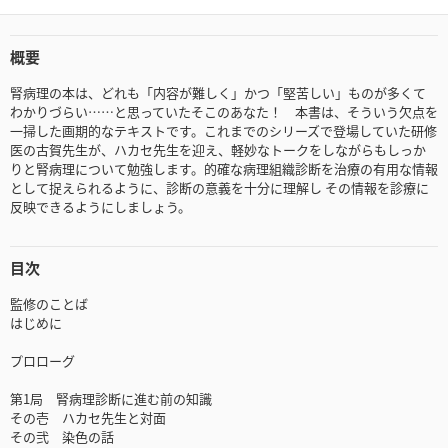
概要
腎病理の本は、どれも「内容が難しく」かつ「堅苦しい」ものが多くて
わかりづらい……と思っていたそこのあなた！ 本書は、そういう欠点を
一掃した画期的なテキストです。これまでのシリーズで登場していた研修
医の古賀先生が、ハカセ先生を迎え、軽妙なトークをしながらもしっか
りと腎病理について勉強します。的確な病理組織診断を治療の有用な情報
として捉えられるように、診断の意義を十分に理解し その情報を診療に
反映できるようにしましょう。
目次
監修のことば
はじめに
プロローグ
第1局 腎病理診断に進む前の知識
その壱 ハカセ先生と対面
その弐 染色の話