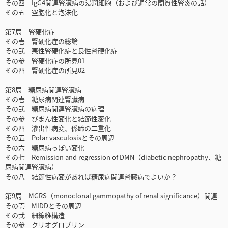
その四 IgG4関連腎臓病の浸潤細胞（および通常の間質性腎炎の話）
その五 空胞化と泡沫化
第7局 腎硬化症
その壱 腎硬化症の総論
その弐 悪性腎硬化症と良性腎硬化症
その参 腎硬化症の所見01
その四 腎硬化症の所見02
第8局 糖尿病関連腎臓病
その壱 糖尿病関連腎臓病
その弐 糖尿病関連腎臓病の病理
その参 びまん性変化と結節性変化
その四 滲出性病変、係蹄の二重化
その五 Polar vasculosisとその周辺
その六 糖尿病っぽい変化
その七 Remission and regression of DMN（diabetic nephropathy、糖
尿病関連腎臓病）
その八 結節性病変があれば糖尿病関連腎臓病でよいか？
第9局 MGRS（monoclonal gammopathy of renal significance）関連
その壱 MIDDとその周辺
その弐 細線維構造
その参 クリオグロブリン