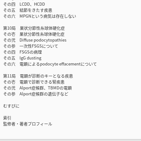
その四 LCDD、HCDD
その五 結節をきたす疾患
その六 MPGNという病気は存在しない
第10局 巣状分節性糸球体硬化症
その壱 巣状分節性糸球体硬化症
その弐 Diffuse podocytopathies
その参 一次性FSGSについて
その四 FSGSの病理
その五 IgG dusting
その六 電顕によるpodocyte effacementについて
第11局 電顕が診断のキーとなる疾患
その壱 電顕で診断できる腎疾患
その弐 Alport症候群、TBMDの電顕
その参 Alport症候群の遺伝子など
むすびに
索引
監修者・著者プロフィール