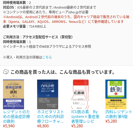
同時使用端末数
2
対応OS
iOS最新の２世代前まで / Android最新の２世代前まで
※コンテンツの使用にあたり、専用ビューアisho.jpが必要
※Androidは、Android２世代前の端末のうち、国内キャリア経由で販売されている端
末（Xperia、GALAXY、AQUOS、ARROWS、Nexusなど）にて動作確認しています
必要メモリ容量
714 MB以上
ご利用方法
アクセス型配信サービス（買切型）
同時使用端末数
1
※インターネット経由でのWEBブラウザによるアクセス参照
※導入・利用方法の詳細は
こちら
この商品を買った人は、こんな商品も買っています。
レジデントのた
ホスピタリスト
ICU医の素 By
内科レジデント
めの感染症診療
のための内科診
system×重症患
の鉄則 第4版
の鉄則
療フローチャ...
者管理レシピ
¥5,280
¥5,940
¥8,800
¥5,280