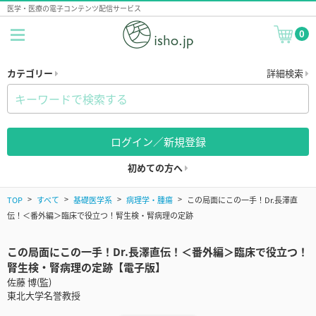
医学・医療の電子コンテンツ配信サービス
0
カテゴリー
詳細検索
ログイン／新規登録
初めての方へ
TOP
すべて
基礎医学系
病理学・腫瘍
この局面にこの一手！Dr.長澤直
伝！＜番外編＞臨床で役立つ！腎生検・腎病理の定跡
この局面にこの一手！Dr.長澤直伝！＜番外編＞臨床で役立つ！
腎生検・腎病理の定跡【電子版】
佐藤 博(監)
東北大学名誉教授