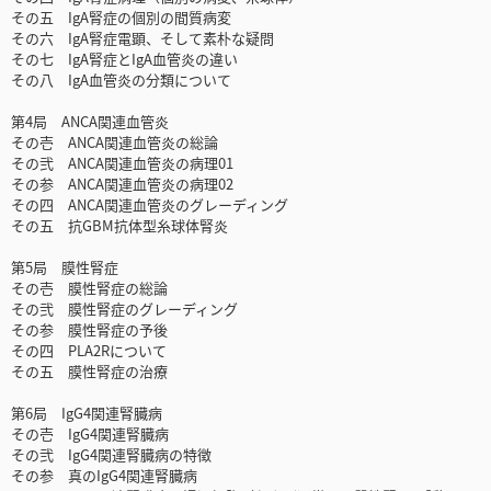
その五 IgA腎症の個別の間質病変
その六 IgA腎症電顕、そして素朴な疑問
その七 IgA腎症とIgA血管炎の違い
その八 IgA血管炎の分類について
第4局 ANCA関連血管炎
その壱 ANCA関連血管炎の総論
その弐 ANCA関連血管炎の病理01
その参 ANCA関連血管炎の病理02
その四 ANCA関連血管炎のグレーディング
その五 抗GBM抗体型糸球体腎炎
第5局 膜性腎症
その壱 膜性腎症の総論
その弐 膜性腎症のグレーディング
その参 膜性腎症の予後
その四 PLA2Rについて
その五 膜性腎症の治療
第6局 IgG4関連腎臓病
その壱 IgG4関連腎臓病
その弐 IgG4関連腎臓病の特徴
その参 真のIgG4関連腎臓病