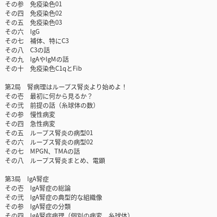
その参 免疫染色01
その四 免疫染色02
その五 免疫染色03
その六 IgG
その七 補体、特にC3
その八 C3の話
その九 IgAやIgMの話
その十 免疫染色C1qとFib
第2局 腎病理はループス腎炎より始めよ！
その壱 最初に何から見るか？
その弐 前提の話（糸球体の数）
その参 慢性病変
その四 急性病変
その五 ループス腎炎の病型01
その六 ループス腎炎の病型02
その七 MPGN、TMAの話
その八 ループス腎炎まとめ、電顕
第3局 IgA腎症
その壱 IgA腎症の総論
その弐 IgA腎症の典型的な組織像
その参 IgA腎症の分類
その四 IgA腎症病理（個別の病変、糸球体）