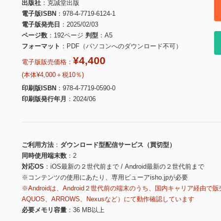
出版社
克誠堂出版
電子版ISBN
978-4-7719-6124-1
電子版発売日
2025/02/03
ページ数
192ページ
判型
A5
フォーマット
PDF（パソコンへのダウンロード不可）
¥4,400
電子版販売価格：
(本体¥4,000＋税10％)
印刷版ISBN
978-4-7719-0590-0
印刷版発行年月
2024/06
ご利用方法
ダウンロード型配信サービス（買切型）
同時使用端末数
2
対応OS
iOS最新の２世代前まで / Android最新の２世代前まで
※コンテンツの使用にあたり、専用ビューアisho.jpが必要
※Androidは、Android２世代前の端末のうち、国内キャリア経由で販
AQUOS、ARROWS、Nexusなど）にて動作確認しています
必要メモリ容量
36 MB以上