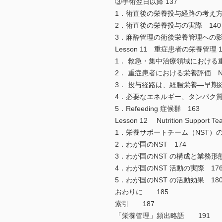
③手術翌日以降 137
1．術直後の栄養投与経路の考え方
2．術直後の栄養投与の実際 140
3．麻酔管理の術後栄養管理への影
Lesson 11 重症患者の栄養管理 1
1． 救急・集中治療領域における
2． 重症患者における栄養評価 NU
3． 投与経路は、経腸栄養―早期
4．必要なエネルギー、タンパク質
5．Refeeding 症候群 163
Lesson 12 Nutrition Sup
1．栄養サポートチーム（NST）の
2．わが国のNST 174
3．わが国のNST の構成と業務形態
4．わが国のNST 活動の実際 17
5．わが国のNST の活動効果 18
おわりに 185
索引 187
「栄養管理」頻出略語 191