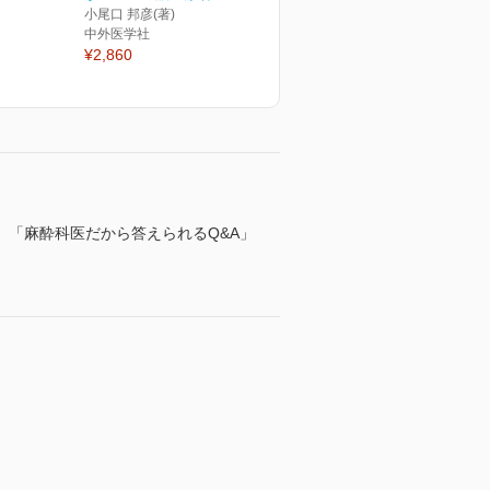
小尾口 邦彦(著)
中外医学社
¥2,860
「麻酔科医だから答えられるQ&A」