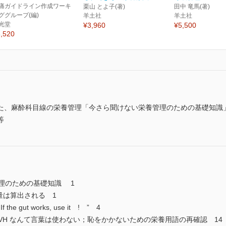
痛ガイドライン作成ワーキ
栗山 とよ子(著)
田中 竜馬(著)
ググループ(編)
羊土社
羊土社
光堂
¥3,960
¥5,500
,520
た、麻酔科目線の栄養管理「今さら聞けない栄養管理のための基礎知識」
等
養管理のための基礎知識 1
量は算出される 1
 gut works, use it ! ” 4
IVH なんて言葉は使わない；恥をかかないための栄養用語の再確認 14