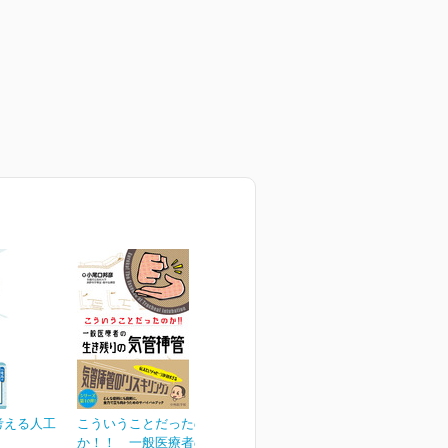
考える人工
こういうことだったの
か！！ 一般医療者の生...