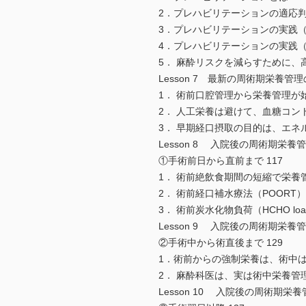
2．プレハビリテーションの適応判
3．プレハビリテーションの実践（
4．プレハビリテーションの実践（
5． 麻酔リスクを減らすために、
Lesson 7 最新の周術期栄養管理
1． 術前口腔管理から栄養管理が始まる
2． 人工栄養は避けて、血糖コン
3． 早期経口摂取の目的は、エネ
Lesson 8 入院後の周術期栄養
①手術前日から直前まで 117
1． 術前絶飲食期間の短縮で栄養
2． 術前経口補水療法（POORT）
3． 術前炭水化物負荷（HCHO load
Lesson 9 入院後の周術期栄養
②手術中から術直後まで 129
1．術前からの強制栄養は、術中は
2． 麻酔科医は、実は術中栄養管
Lesson 10 入院後の周術期栄