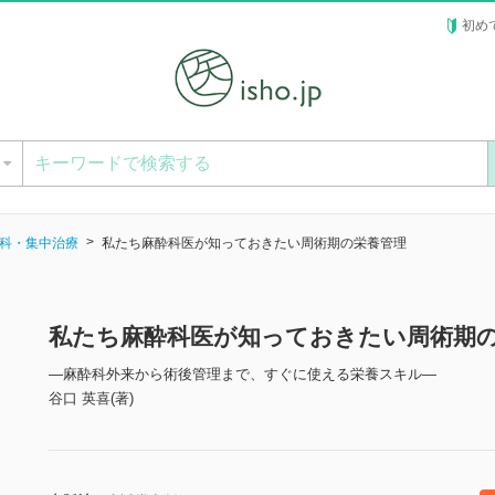
初め
ー
科・集中治療
私たち麻酔科医が知っておきたい周術期の栄養管理
私たち麻酔科医が知っておきたい周術期
―麻酔科外来から術後管理まで、すぐに使える栄養スキル―
谷口 英喜(著)