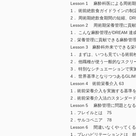
Lesson 1 麻酔科医による周
1． 術前絶飲食ガイドラインの制
2． 周術期絶飲食期間の短縮、DR
Lesson 2 周術期栄養管理に貢
1． こんな麻酔管理がDREAM 達
2．栄養管理に貢献できる麻酔管理
Lesson 3 麻酔科外来でできる
1． まずは、いつも見ている術前
2． 他職種が使う一般的なスクリ
3． 特別なシチュエーションで実
4． 世界基準となりつつあるGLI
Lesson 4 術前栄養介入 63
1．術前栄養介入を実施する基準を
2．術前栄養介入法のスタンダード
Lesson 5 麻酔管理に問題とな
1．フレイルとは 75
2．サルコペニア 78
Lesson 6 間違いなくやって
1．プレハビリテーションとは 8