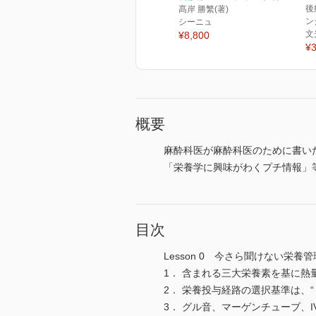
後
髙岸 勝繁(著)
ン
シーニュ
文
¥8,800
¥3
概要
麻酔科医が麻酔科医のために書い
「栄養学に興味がわくプチ情報」
目次
Lesson 0 今さら聞けない栄
1． 含まれる三大栄養素を基に熱
2． 栄養投与経路の選択基準は、“ If the
3． グル音、マーゲンチューブ、