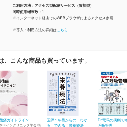
ご利用方法
アクセス型配信サービス（買切型）
同時使用端末数
1
※インターネット経由でのWEBブラウザによるアクセス参照
※導入・利用方法の詳細は
こちら
は、こんな商品も買っています。
後痛ガイドライン
医師１年目からの わか
Dr.竜馬の病態で
本ペインクリニック学会 術
る、できる！栄養療法
呼吸管理