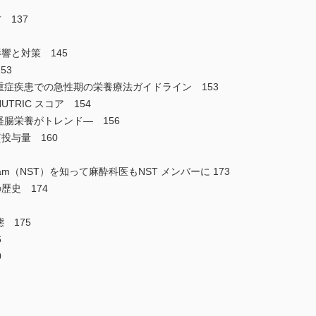
 137
響と対策 145
53
重症疾患での急性期の栄養療法ガイドライン 153
TRIC スコア 154
経腸栄養がトレンド― 156
投与量 160
port Team（NST）を知って麻酔科医もNST メンバーに 173
歴史 174
 175
6
0