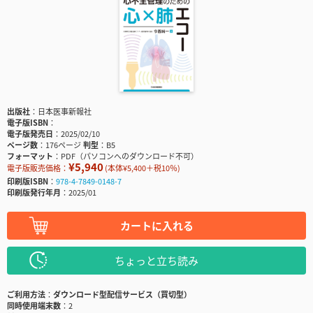
出版社
日本医事新報社
電子版ISBN
電子版発売日
2025/02/10
ページ数
176ページ
判型
B5
フォーマット
PDF（パソコンへのダウンロード不可）
¥5,940
電子版販売価格：
(本体¥5,400＋税10％)
印刷版ISBN
978-4-7849-0148-7
印刷版発行年月
2025/01
カートに入れる
ちょっと立ち読み
ご利用方法
ダウンロード型配信サービス（買切型）
同時使用端末数
2