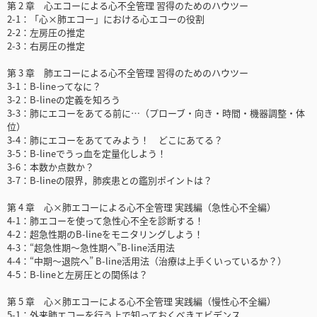
第 2 章 心エコーによる心不全管理 習得のためのハウツー
2-1：「心×肺エコー」における心エコーの役割
2-2：左房圧の推定
2-3：右房圧の推定
第 3 章 肺エコーによる心不全管理 習得のためのハウツー
3-1：B-lineってなに？
3-2：B-lineの定義を知ろう
3-3：肺にエコーをあてる前に…（プローブ・向き・時間・機器調整・体
位）
3-4：肺にエコーをあててみよう！ どこにあてる？
3-5：B-lineでうっ血を定量化しよう！
3-6：本数か点数か？
3-7：B-lineの限界，肺疾患との鑑別ポイントは？
第 4 章 心×肺エコーによる心不全管理 実践編（急性心不全編）
4-1：肺エコーを使って急性心不全を診断する！
4-2：超急性期のB-lineをモニタリングしよう！
4-3：“超急性期～急性期へ”B-line活用法
4-4：“中期～退院へ” B-line活用法（治療は上手くいっているか？）
4-5：B-lineと左房圧との関係は？
第 5 章 心×肺エコーによる心不全管理 実践編（慢性心不全編）
5-1：外来肺エコーを行う上で知っておくべきエビデンス