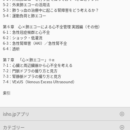
5-2：外来肺エコーの活用法
5-3：肺うっ血の治療中に起こる腎障害をどう考えるか？
5-4：運動負荷と肺エコー
第 6 章 心×肺エコーによる心不全管理 実践編（その他）
6-1：急性冠症候群と心不全
6-2：ショック・低灌流
6-3：急性腎障害（AKI）／急性腎不全
6-4：透析
第 7 章 「心×肺エコー」＋α
7-1：心臓と周辺臓器から心不全を考える
7-2：門脈ドプラの撮り方と見方
7-3：腎静脈ドプラの撮り方と見方
7-4：VExUS（Venous Excess Ultrasound）
索引
isho.jpアプリ
カテゴリー