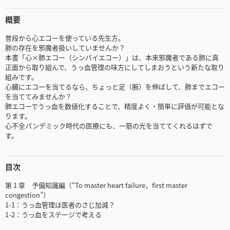
概要
普段から心エコーを使っている先生方。
肺の存在を邪魔者扱いしていませんか？
本書「心×肺エコー（シンパイエコー）」は、本来邪魔者である肺に真
正面から取り組んで、うっ血管理の味方にしてしまおうという新たな取り
組みです。
心臓にエコーを当てるなら、ちょっと足（腕）を伸ばして、肺までエコー
を当ててみませんか？
肺エコーでうっ血を数値化することで、精度よく・簡単に評価が可能とな
ります。
心不全パンデミック時代の医療にも、一筋の光を当ててくれるはずで
す。
目次
第 1 章 予備知識編（“To master heart failure，first master
congestion”）
1-1：うっ血管理は医者のさじ加減？
1-2：うっ血をステージで考える