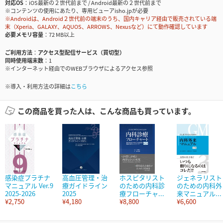
対応OS
iOS最新の２世代前まで / Android最新の２世代前まで
※コンテンツの使用にあたり、専用ビューアisho.jpが必要
※Androidは、Android２世代前の端末のうち、国内キャリア経由で販売されている端
末（Xperia、GALAXY、AQUOS、ARROWS、Nexusなど）にて動作確認しています
必要メモリ容量
72 MB以上
ご利用方法
アクセス型配信サービス（買切型）
同時使用端末数
1
※インターネット経由でのWEBブラウザによるアクセス参照
※導入・利用方法の詳細は
こちら
この商品を買った人は、こんな商品も買っています。
感染症プラチナ
高血圧管理・治
ホスピタリスト
ジェネラリスト
マニュアル Ver.9
療ガイドライン
のための内科診
のための内科外
2025-2026
2025
療フローチャ...
来マニュアル...
¥2,750
¥4,180
¥8,800
¥6,600