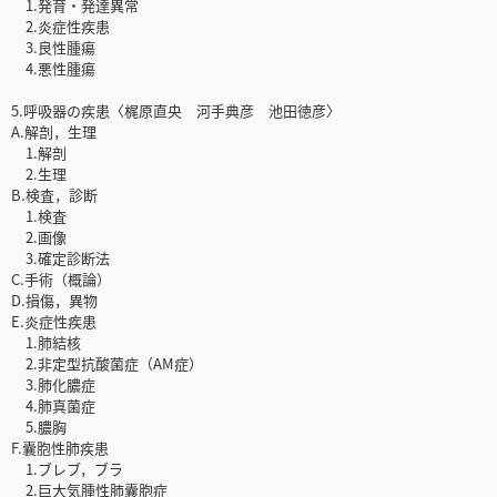
1.発育・発達異常
2.炎症性疾患
3.良性腫瘍
4.悪性腫瘍
5.呼吸器の疾患〈梶原直央 河手典彦 池田徳彦〉
A.解剖，生理
1.解剖
2.生理
B.検査，診断
1.検査
2.画像
3.確定診断法
C.手術（概論）
D.損傷，異物
E.炎症性疾患
1.肺結核
2.非定型抗酸菌症（AM症）
3.肺化膿症
4.肺真菌症
5.膿胸
F.囊胞性肺疾患
1.ブレブ，ブラ
2.巨大気腫性肺囊胞症