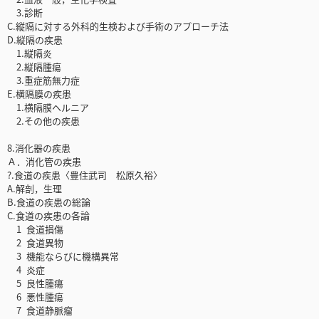
3.診断
C.縦隔に対する外科的生検および手術のアプローチ法
D.縦隔の疾患
1.縦隔炎
2.縦隔腫瘍
3.重症筋無力症
E.横隔膜の疾患
1.横隔膜ヘルニア
2.その他の疾患
8.消化器の疾患
Ａ．消化管の疾患
?.食道の疾患〈豊住武司 松原久裕〉
A.解剖，生理
B.食道の疾患の総論
C.食道の疾患の各論
1 食道損傷
2 食道異物
3 機能ならびに機構異常
4 炎症
5 良性腫瘍
6 悪性腫瘍
7 食道静脈瘤