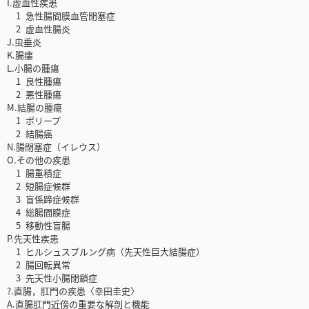
I.虚血性疾患
1 急性腸間膜血管閉塞症
2 虚血性腸炎
J.虫垂炎
K.腸瘻
L.小腸の腫瘍
1 良性腫瘍
2 悪性腫瘍
M.結腸の腫瘍
1 ポリープ
2 結腸癌
N.腸閉塞症（イレウス）
O.その他の疾患
1 腸重積症
2 短腸症候群
3 盲係蹄症候群
4 総腸間膜症
5 移動性盲腸
P.先天性疾患
1 ヒルシュスプルング病（先天性巨大結腸症）
2 腸回転異常
3 先天性小腸閉鎖症
?.直腸，肛門の疾患〈幸田圭史〉
A.直腸肛門近傍の重要な解剖と機能