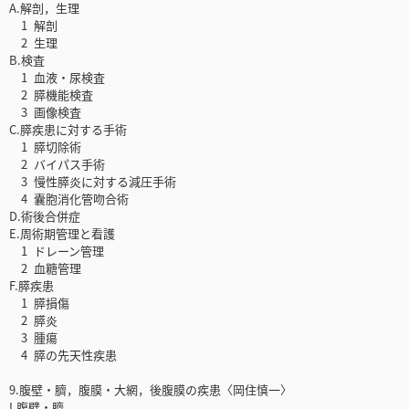
A.解剖，生理
1 解剖
2 生理
B.検査
1 血液・尿検査
2 膵機能検査
3 画像検査
C.膵疾患に対する手術
1 膵切除術
2 バイパス手術
3 慢性膵炎に対する減圧手術
4 囊胞消化管吻合術
D.術後合併症
E.周術期管理と看護
1 ドレーン管理
2 血糖管理
F.膵疾患
1 膵損傷
2 膵炎
3 腫瘍
4 膵の先天性疾患
9.腹壁・臍，腹膜・大網，後腹膜の疾患〈岡住慎一〉
I.腹壁・臍