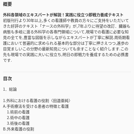
概要
外科各領域のエキスパートが解説！実践に役立つ即戦力養成テキスト
初版刊行より30年以上,多くの看護師や教員の方々にご支持をいただいて
きた好評のテキスト「ナースの外科学」が,7年ぶりに待望の改訂．臓器も
病態も多岐に渡る外科学の各専門領域について,現場での看護に必要な知
見の全てを,豊富な図版を示しながらエキスパートが丁寧に解説.周術期看
護において普遍的に求められる基本的な部分は丁寧に押さえつつ,進歩の
目覚ましいこの分野の最新知見についても余すことなく紹介します.この
先も現場での実践に大いに役立ち,明日の即戦力を養成するための必携書
です.
目次
1．総論
1.外科における看護の役割〈田邉亜純〉
A.手術療法を受ける患者の特徴と看護
1.術前の看護
2.術中の看護
3.術後の看護
B.外来看護の役割