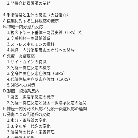
2.間接介助看護師の業務
4.手術侵襲と生体の反応〈大谷俊介〉
A.侵襲に対する生体反応の機序
B.神経—内分泌系反応
1.視床下部—下垂体—副腎皮質（HPA）系
2.交感神経—副腎髄質系
3.ストレスホルモンの推移
4.神経—内分泌系反応の病態への関与
C.免疫—炎症反応
1.サイトカインの特徴
2.免疫—炎症反応の機序
3.全身性炎症反応症候群（SIRS）
4.代償性抗炎症反応症候群（CARS）
5.SIRSへの対策
D.凝固—線溶系反応
1.凝固—線溶系反応の機序
2.免疫—炎症反応と凝固—線溶系反応の連関
E.神経—内分泌系反応と免疫—炎症反応の連関
F.侵襲による代謝系の変動
1.水分・電解質の変化
2.エネルギー代謝の変化
3.侵襲時の代謝・栄養管理
4.血糖値の変化