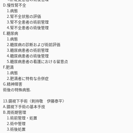
D.慢性腎不全
1.病態
2.腎不全状態の評価
3.腎不全患者の術前管理
4.腎不全患者の術後管理
E.糖尿病
1.病態
2.糖尿病の診断および術前評価
3.糖尿病患者の術前管理
4.糖尿病患者の術後管理
5.糖尿病患者の看護における留意点
F.肥満
1.病態
2.肥満者に特有な合併症
G.精神障害
術後の特殊病態.
13.鏡視下手術〈剣持敬 伊藤泰平〉
A.鏡視下手術の基本手技
B.周術期管理
1.術前管理・処置
2.術中管理
3.術後処置