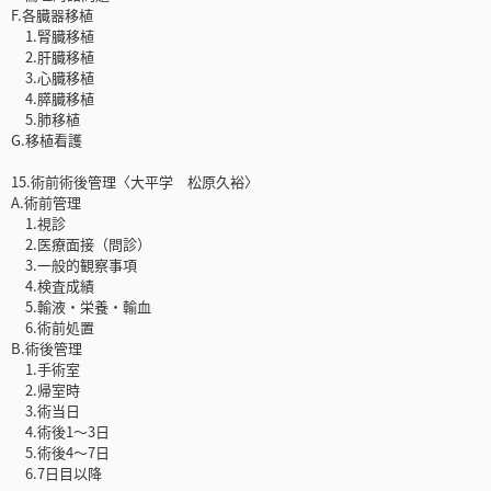
F.各臓器移植
1.腎臓移植
2.肝臓移植
3.心臓移植
4.膵臓移植
5.肺移植
G.移植看護
15.術前術後管理〈大平学 松原久裕〉
A.術前管理
1.視診
2.医療面接（問診）
3.一般的観察事項
4.検査成績
5.輸液・栄養・輸血
6.術前処置
B.術後管理
1.手術室
2.帰室時
3.術当日
4.術後1～3日
5.術後4～7日
6.7日目以降