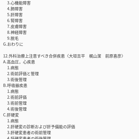
3.心機能障害
4.肺障害
5.肝障害
6.腎障害
7.皮膚障害
8.神経障害
9.脱毛
G.おわりに
12.外科治療上注意すべき合併疾患〈大垣吉平 梶山潔 前原喜彦〉
A.高血圧，心疾患
1.病態
2.術前評価と管理
3.術後管理
B.呼吸器疾患
1.病態
2.術前評価
3.術前管理
4.術後管理
C.肝硬変
1.病態
2.肝硬変の診断および肝予備能の評価
3.肝硬変患者の術前管理
4.肝硬変患者の術後管理