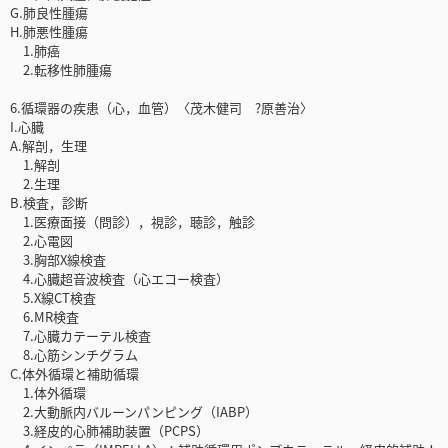
G.肺良性腫瘍
H.肺悪性腫瘍
1.肺癌
2.転移性肺腫瘍
6.循環器の疾患（心，血管）〈茂木健司 ?原善治〉
I.心臓
A.解剖，生理
1.解剖
2.生理
B.検査，診断
1.医療面接（問診），視診，聴診，触診
2.心電図
3.胸部X線検査
4.心臓超音波検査（心エコー検査）
5.X線CT検査
6.MR検査
7.心臓カテーテル検査
8.心筋シンチグラム
C.体外循環と補助循環
1.体外循環
2.大動脈内バルーンパンピング（IABP）
3.経皮的心肺補助装置（PCPS）