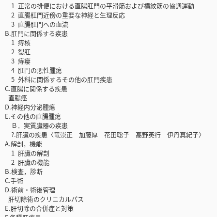
1 正常の排便における直腸肛門の平滑筋および横紋筋の協調運動
2 直腸肛門近傍の重要な神経と生理反応
3 直腸肛門への血流
B.肛門に関係する疾患
1 痔核
2 裂肛
3 痔瘻
4 肛門の悪性腫瘍
5 外科に関係するその他の肛門疾患
C.直腸に関係する疾患
直腸癌
D.神経内分泌腫瘍
E.その他の直腸腫瘍
Ｂ．実質臓器の疾患
?.肝臓の疾患〈竜崇正 加藤厚 花田聡子 高野英行 伊丹真紀子〉
A.解剖，機能
1 肝臓の解剖
2 肝臓の機能
B.検査，診断
C.手術
D.術前・術後管理
肝切除術のクリニカルパス
E.肝切除の合併症と対策