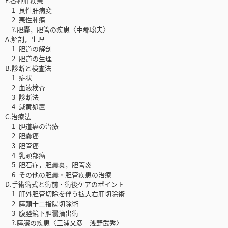
F.各種肝疾患
1 良性肝病変
2 悪性腫瘍
?.胆囊，胆管の疾患〈中郡聡夫〉
A.解剖，生理
1 胆道の解剖
2 胆道の生理
B.診断と検査法
1 症状
2 血液検査
3 診断法
4 減黄処置
C.治療法
1 胆道癌の治療
2 胆囊癌
3 胆管癌
4 乳頭部癌
5 胆石症，胆囊炎，胆管炎
6 その他の胆囊・胆管疾患の治療
D.手術術式と術前・術後ケアのポイント
1 肝外胆管切除を伴う拡大右肝切除術
2 膵頭十二指腸切除術
3 腹腔鏡下胆囊摘出術
?.膵臓の疾患〈三浦文彦 浅野武秀〉