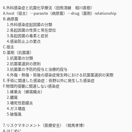
6.外科感染症と抗菌化学療法〈田熊清継 相川直樹〉
A.host（宿主）—parasite（病原菌）—drug（薬剤）relationship
B.病原菌
1.外科感染症起因菌の分類
2.各起因菌の性質と常在部位
3.各起因菌の毒素と症状
4.感染防止上の要点
C.宿主
D.薬剤（抗菌薬）
1.抗菌薬の分類
2.抗菌薬選択の原則
3.抗菌薬の予防的投与と治療的投与
4.外傷・熱傷・術後の感染症発生時における抗菌薬選択の実際
E.手術に関連した感染症：術野以外に発生した感染症
F.物理的侵襲に関連しない感染症
1.蜂巣炎（蜂窩織炎）
2.膿瘍
3.壊死性筋膜炎
4.ガス壊疽
5.破傷風
7.リスクマネジメント（医療安全）〈相馬孝博〉
A.はじめに