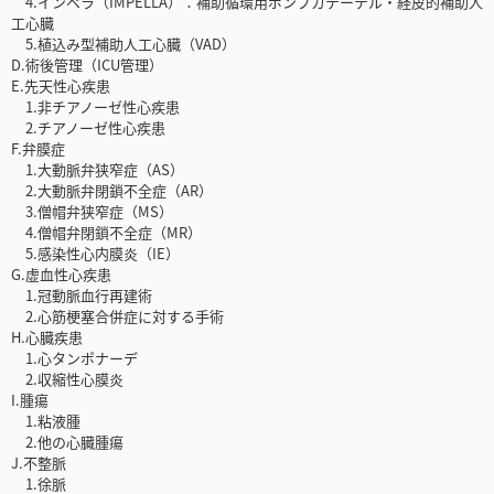
4.インペラ（IMPELLA）：補助循環用ポンプカテーテル・経皮的補助人
工心臓
5.植込み型補助人工心臓（VAD）
D.術後管理（ICU管理）
E.先天性心疾患
1.非チアノーゼ性心疾患
2.チアノーゼ性心疾患
F.弁膜症
1.大動脈弁狭窄症（AS）
2.大動脈弁閉鎖不全症（AR）
3.僧帽弁狭窄症（MS）
4.僧帽弁閉鎖不全症（MR）
5.感染性心内膜炎（IE）
G.虚血性心疾患
1.冠動脈血行再建術
2.心筋梗塞合併症に対する手術
H.心臓疾患
1.心タンポナーデ
2.収縮性心膜炎
I.腫瘍
1.粘液腫
2.他の心臓腫瘍
J.不整脈
1.徐脈