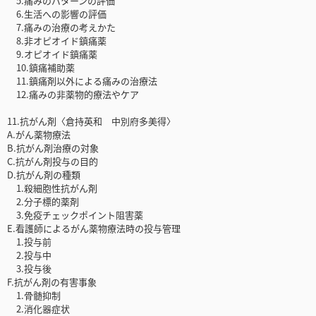
5.痛みのパターンの評価
6.生活への影響の評価
7.痛みの治療の考えかた
8.非オピオイド鎮痛薬
9.オピオイド鎮痛薬
10.鎮痛補助薬
11.鎮痛剤以外による痛みの治療法
12.痛みの非薬物的療法やケア
11.抗がん剤〈倉持英和 中別府多美得〉
A.がん薬物療法
B.抗がん剤治療の対象
C.抗がん剤投与の目的
D.抗がん剤の種類
1.殺細胞性抗がん剤
2.分子標的薬剤
3.免疫チェックポイント阻害薬
E.看護師によるがん薬物療法時の投与管理
1.投与前
2.投与中
3.投与後
F.抗がん剤の有害事象
1.骨髄抑制
2.消化器症状