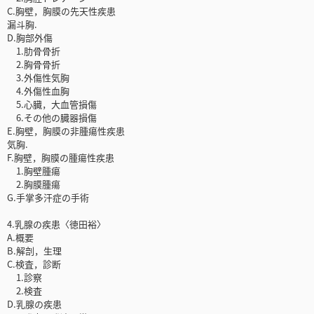
C.胸壁，胸膜の先天性疾患
漏斗胸.
D.胸部外傷
1.肋骨骨折
2.胸骨骨折
3.外傷性気胸
4.外傷性血胸
5.心臓，大血管損傷
6.その他の臓器損傷
E.胸壁，胸膜の非腫瘍性疾患
気胸.
F.胸壁，胸膜の腫瘍性疾患
1.胸壁腫瘍
2.胸膜腫瘍
G.手掌多汗症の手術
4.乳腺の疾患〈徳田裕〉
A.概要
B.解剖，生理
C.検査，診断
1.診察
2.検査
D.乳腺の疾患