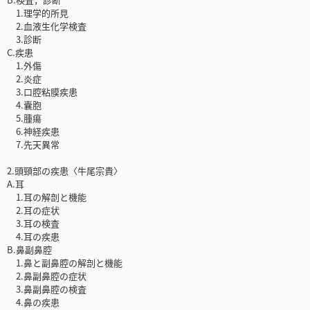
1.理学的所見
2.血液生化学検査
3.診断
C.疾患
1.外傷
2.炎症
3.口腔粘膜疾患
4.囊胞
5.腫瘍
6.神経疾患
7.先天異常
2.頭頸部の疾患〈牛尾宗貴〉
A.耳
1.耳の解剖と機能
2.耳の症状
3.耳の検査
4.耳の疾患
B.鼻副鼻腔
1.鼻と副鼻腔の解剖と機能
2.鼻副鼻腔の症状
3.鼻副鼻腔の検査
4.鼻の疾患