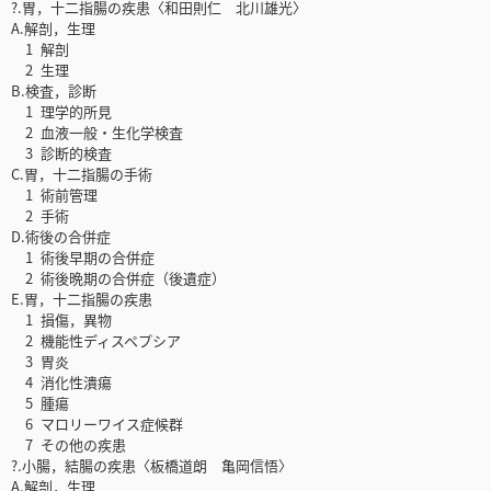
?.胃，十二指腸の疾患〈和田則仁 北川雄光〉
A.解剖，生理
1 解剖
2 生理
B.検査，診断
1 理学的所見
2 血液一般・生化学検査
3 診断的検査
C.胃，十二指腸の手術
1 術前管理
2 手術
D.術後の合併症
1 術後早期の合併症
2 術後晩期の合併症（後遺症）
E.胃，十二指腸の疾患
1 損傷，異物
2 機能性ディスペプシア
3 胃炎
4 消化性潰瘍
5 腫瘍
6 マロリーワイス症候群
7 その他の疾患
?.小腸，結腸の疾患〈板橋道朗 亀岡信悟〉
A.解剖，生理