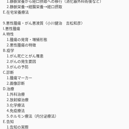
1.静脈栄養から経口摂取への移行（消化器外科術後など）
2.静脈栄養→経腸栄養→経口摂取
E.在宅栄養療法
9.悪性腫瘍・がん悪液質〈小川健治 吉松和彦〉
I.悪性腫瘍
A.特性
1.腫瘍の発育・増殖形態
2.悪性腫瘍の特徴
B.疫学
1.がん死亡とがん罹患
2.がんの発生要因
3.がんの予防
C.診断
1.腫瘍マーカー
2.画像診断
D.治療
1.外科治療
2.放射線治療
3.化学療法
4.免疫療法
5.ホルモン療法（内分泌療法）
E.告知
1.告知の実際