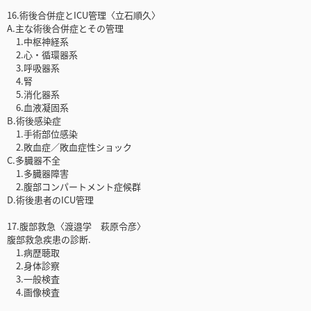
16.術後合併症とICU管理〈立石順久〉
A.主な術後合併症とその管理
1.中枢神経系
2.心・循環器系
3.呼吸器系
4.腎
5.消化器系
6.血液凝固系
B.術後感染症
1.手術部位感染
2.敗血症／敗血症性ショック
C.多臓器不全
1.多臓器障害
2.腹部コンパートメント症候群
D.術後患者のICU管理
17.腹部救急〈渡邉学 萩原令彦〉
腹部救急疾患の診断.
1.病歴聴取
2.身体診察
3.一般検査
4.画像検査