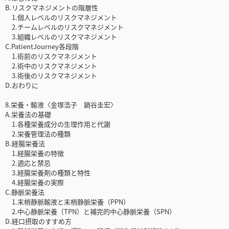
B.リスクマネジメントの階層性
1.個人レベルのリスクマネジメント
2.チームレベルのリスクマネジメント
3.組織レベルのリスクマネジメント
C.PatientJourney各段階
1.術前のリスクマネジメント
2.術中のリスクマネジメント
3.術後のリスクマネジメント
D.おわりに
8.栄養・輸液〈金塚浩子 鍋谷圭宏〉
A.栄養法の基礎
1.各種栄養成分の生理作用と代謝
2.栄養管理法の種類
B.経腸栄養法
1.経腸栄養の特徴
2.適応と禁忌
3.経腸栄養剤の種類と特性
4.経腸栄養の実際
C.静脈栄養法
1.末梢静脈輸液と末梢静脈栄養（PPN）
2.中心静脈栄養（TPN）と補完的中心静脈栄養（SPN）
D.経口摂取のすすめ方