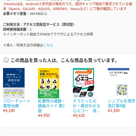
※Androidは、Android２世代前の端末のうち、国内キャリア経由で販売されている端
末（Xperia、GALAXY、AQUOS、ARROWS、Nexusなど）にて動作確認しています
必要メモリ容量
484 MB以上
ご利用方法
アクセス型配信サービス（買切型）
同時使用端末数
1
※インターネット経由でのWEBブラウザによるアクセス参照
※導入・利用方法の詳細は
こちら
この商品を買った人は、こんな商品も買っています。
フローチャート
処置時の鎮静・
そうだったの
シンプル生理学
薬物治療
鎮痛ガイド 第2
か！絶対わかる
改訂第8版
¥4,180
版
心エコー 改...
¥3,300
¥4,950
¥4,620