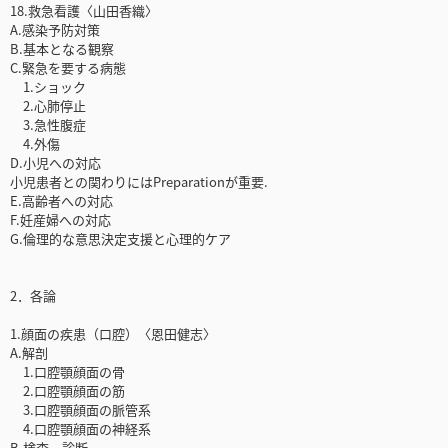
18.救急看護〈山田香織〉
A.感染予防対策
B.基本となる観察
C.緊急を要する病態
1.ショック
2.心肺停止
3.急性腹症
4.外傷
D.小児への対応
小児患者との関わりにはPreparationが重要.
E.高齢者への対応
F.妊産婦への対応
G.倫理的な意思決定支援と心理的ケア
2．各論
1.顔面の疾患（口腔）〈恩田健志〉
A.解剖
1.口腔顎顔面の骨
2.口腔顎顔面の筋
3.口腔顎顔面の脈管系
4.口腔顎顔面の神経系
B.検査，診断