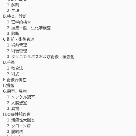
1 解剖
2 生理
B.検査，診断
1 理学的検査
2 血液一般，生化学検査
3 診断
C.術前・術後管理
1 術前管理
2 術後管理
3 クリニカルパスおよび術後回復強化
D.手術
1 吻合法
2 術式
E.術後合併症
F.損傷
G.憩室，異物
1 メッケル憩室
2 大腸憩室
3 異物
H.炎症性腸疾患
1 潰瘍性大腸炎
2 クローン病
3 腸結核