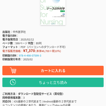
出版社
中外医学社
電子版ISBN
電子版発売日
2025/02/12
ページ数
590ページ
判型
B5判
フォーマット
PDF（パソコンへのダウンロード不可）
¥7,370
電子版販売価格：
(本体¥6,700＋税10％)
印刷版ISBN
978-4-498-07599-3
印刷版発行年月
2025/02
カートに入れる
ちょっと立ち読み
ご利用方法
ダウンロード型配信サービス（買切型）
同時使用端末数
3
対応OS
iOS最新の２世代前まで / Android最新の２世代前まで
※コンテンツの使用にあたり、専用ビューアisho.jpが必要