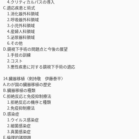
4.クリティカルパスの導入
C.適応疾患と術式
1.消化器外科領域
2.呼吸器外科領域
3.小児外科領域
4.産婦人科領域
5.泌尿器科領域
6.その他
D.鏡視下手術の問題点と今後の展望
1.手技の訓練
2.コスト
3.悪性疾患に対する鏡視下手術の適応
14.臓器移植〈剣持敬 伊藤泰平〉
A.わが国の臓器移植の歴史
B.臓器移植の種類
C.拒絶反応と免疫抑制療法
1.拒絶反応の機序と種類
2.免疫抑制療法
D.感染症
1.ウイルス感染症
2.細菌感染症
3.真菌感染症
E.倫理的諸問題