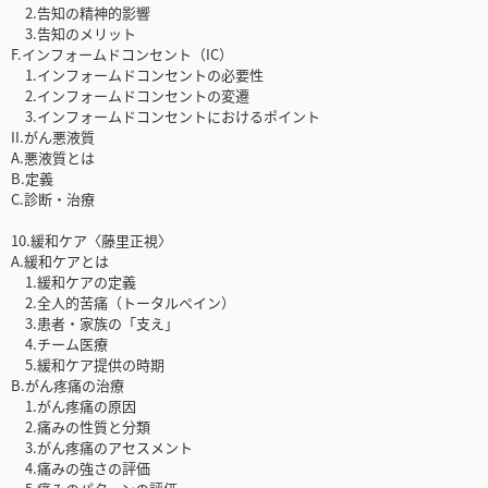
2.告知の精神的影響
3.告知のメリット
F.インフォームドコンセント（IC）
1.インフォームドコンセントの必要性
2.インフォームドコンセントの変遷
3.インフォームドコンセントにおけるポイント
II.がん悪液質
A.悪液質とは
B.定義
C.診断・治療
10.緩和ケア〈藤里正視〉
A.緩和ケアとは
1.緩和ケアの定義
2.全人的苦痛（トータルペイン）
3.患者・家族の「支え」
4.チーム医療
5.緩和ケア提供の時期
B.がん疼痛の治療
1.がん疼痛の原因
2.痛みの性質と分類
3.がん疼痛のアセスメント
4.痛みの強さの評価