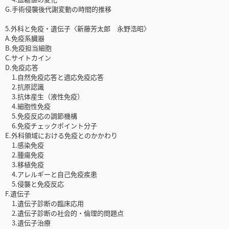
G.手術侵襲後代謝変動の時間的推移
5.外科と免疫・遺伝子〈新藤芳太郎 永野浩昭〉
A.免疫系臓器
B.免疫担当細胞
C.サイトカイン
D.免疫応答
1.自然免疫応答と適応免疫応答
2.抗原認識
3.抗体産生（液性免疫）
4.細胞性免疫
5.免疫反応の調節機構
6.免疫チェックポイント分子
E.外科領域における免疫とのかかわり
1.感染免疫
2.腫瘍免疫
3.移植免疫
4.アレルギーと自己免疫疾患
5.侵襲と免疫反応
F.遺伝子
1.遺伝子診断の臨床応用
2.遺伝子診断の社会的・倫理的問題点
3.遺伝子治療