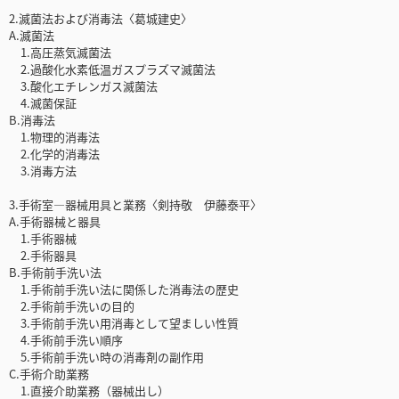
2.滅菌法および消毒法〈葛城建史〉
A.滅菌法
1.高圧蒸気滅菌法
2.過酸化水素低温ガスプラズマ滅菌法
3.酸化エチレンガス滅菌法
4.滅菌保証
B.消毒法
1.物理的消毒法
2.化学的消毒法
3.消毒方法
3.手術室―器械用具と業務〈剣持敬 伊藤泰平〉
A.手術器械と器具
1.手術器械
2.手術器具
B.手術前手洗い法
1.手術前手洗い法に関係した消毒法の歴史
2.手術前手洗いの目的
3.手術前手洗い用消毒として望ましい性質
4.手術前手洗い順序
5.手術前手洗い時の消毒剤の副作用
C.手術介助業務
1.直接介助業務（器械出し）