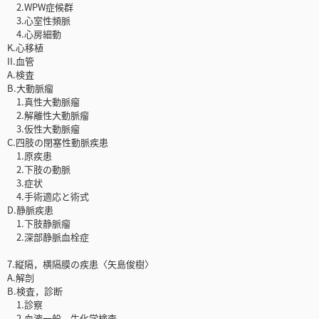
2.WPW症候群
3.心室性頻脈
4.心房細動
K.心移植
II.血管
A.検査
B.大動脈瘤
1.真性大動脈瘤
2.解離性大動脈瘤
3.仮性大動脈瘤
C.四肢の閉塞性動脈疾患
1.原疾患
2.下肢の動脈
3.症状
4.手術適応と術式
D.静脈疾患
1.下肢静脈瘤
2.深部静脈血栓症
7.縦隔，横隔膜の疾患〈矢島俊樹〉
A.解剖
B.検査，診断
1.診察
2.血液一般，生化学検査