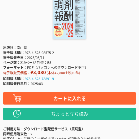
出版社
南山堂
電子版ISBN
978-4-525-98575-2
電子版発売日
2025/03/11
ページ数
219ページ
判型
B5
フォーマット
PDF（パソコンへのダウンロード不可）
¥3,080
電子版販売価格：
(本体¥2,800＋税10％)
印刷版ISBN
978-4-525-78891-9
印刷版発行年月
2025/03
カートに入れる
ちょっと立ち読み
ご利用方法
ダウンロード型配信サービス（買切型）
同時使用端末数
2
対応OS
iOS最新の２世代前まで / Android最新の２世代前まで