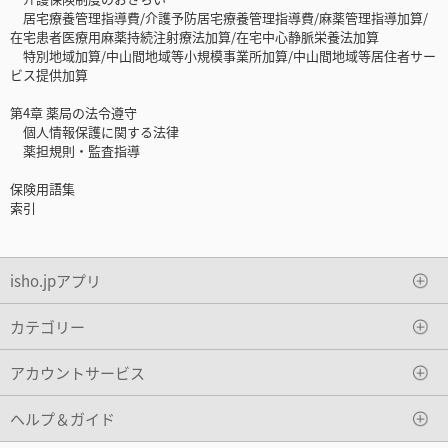
居宅療養管理指導費/介護予防居宅療養管理指導費/麻薬管理指導加算/
在宅患者医療用麻薬持続注射療法加算/在宅中心静脈栄養法加算
特別地域加算/中山間地域等小規模事業所加算/中山間地域等居住者サー
ビス提供加算
第4章 薬局の法令遵守
個人情報保護に関する法律
薬担規則・監査指導
保険用語集
索引
isho.jpアプリ
カテゴリー
アカウントサービス
ヘルプ＆ガイド