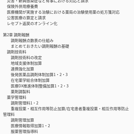
災害・新興感染症など有事における対応と請求
保険外併用療養費
医療機関が実施する治験における薬局の治験使用薬の処方箋対応
公害医療の算定と請求
レセプト返戻のオンライン化
第2章 調剤報酬
調剤報酬点数表の仕組み
まとめておきたい調剤報酬の基礎
調剤技術料
調剤技術料の改定
地域支援体制加算
連携強化加算
後発医薬品調剤体制加算1・2・3
在宅薬学総合体制加算
医療DX推進体制整備加算1・2・3
薬剤調製料
薬学管理料
調剤管理料1・2
重複投薬・相互作用等防止加算/在宅患者重複投薬・相互作用等防止
管理料
調剤管理加算
医療情報取得加算1・2
服薬管理指導料