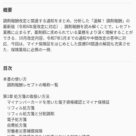
概要
調剤報酬改定と関連する通知をまとめ，分析した「速解！ 調剤報酬」の
最新版（令和6年度改定に対応）．調剤報酬を読み解くことで，レセプト
業務に止まらず，薬剤師に求められている業務をより深く理解することが
できる．10月改定内容，令和7年1月までの通知や中間改定の答申に対
応．今回は，マイナ保険証をはじめとした医療DX関連の解説も充実させ
た．保険薬局に必携の一冊．
目次
本書の使い方
調剤報酬レセプトの略称一覧
第1章 処方箋の取扱い方法
マイナンバーカードを用いた電子資格確認とマイナ保険証
リフィル処方箋
リフィル処方箋と分割調剤
電子処方箋
自費処方箋
労働者災害補償保険