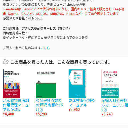
※コンテンツの使用にあたり、専用ビューアisho.jpが必要
※Androidは、Android２世代前の端末のうち、国内キャリア経由で販売されている端
末（Xperia、GALAXY、AQUOS、ARROWS、Nexusなど）にて動作確認しています
必要メモリ容量
42 MB以上
ご利用方法
アクセス型配信サービス（買切型）
同時使用端末数
1
※インターネット経由でのWEBブラウザによるアクセス参照
※導入・利用方法の詳細は
こちら
この商品を買った人は、こんな商品も買っています。
がん薬物療法副
調剤報酬点数表
臨床検査値判読
産婦人科外来処
作用管理マニュ
の解釈 令和8年6
マニュアル
方マニュアル 
アル 第3版
月版
¥3,960
6版
¥4,400
¥5,280
¥3,740