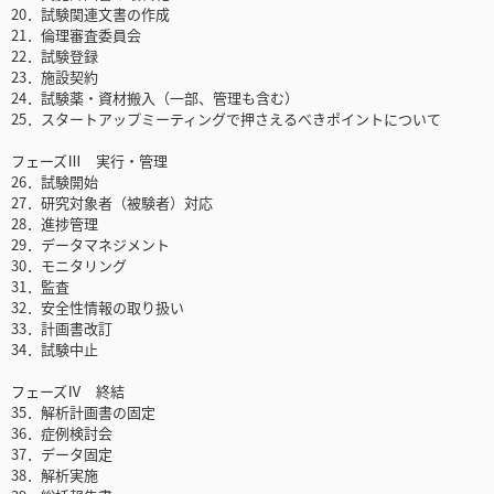
20．試験関連文書の作成
21．倫理審査委員会
22．試験登録
23．施設契約
24．試験薬・資材搬入（一部、管理も含む）
25．スタートアップミーティングで押さえるべきポイントについて
フェーズⅢ 実行・管理
26．試験開始
27．研究対象者（被験者）対応
28．進捗管理
29．データマネジメント
30．モニタリング
31．監査
32．安全性情報の取り扱い
33．計画書改訂
34．試験中止
フェーズⅣ 終結
35．解析計画書の固定
36．症例検討会
37．データ固定
38．解析実施