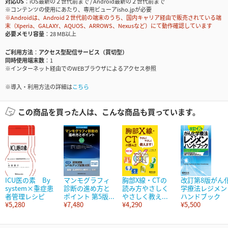
対応OS
iOS最新の２世代前まで / Android最新の２世代前まで
※コンテンツの使用にあたり、専用ビューアisho.jpが必要
※Androidは、Android２世代前の端末のうち、国内キャリア経由で販売されている端
末（Xperia、GALAXY、AQUOS、ARROWS、Nexusなど）にて動作確認しています
必要メモリ容量
28 MB以上
ご利用方法
アクセス型配信サービス（買切型）
同時使用端末数
1
※インターネット経由でのWEBブラウザによるアクセス参照
※導入・利用方法の詳細は
こちら
この商品を買った人は、こんな商品も買っています。
ICU医の素 By
マンモグラフィ
胸部X線・CTの
改訂第8版がん
system×重症患
診断の進め方と
読み方やさしく
学療法レジメン
者管理レシピ
ポイント 第5版...
やさしく教え...
ハンドブック
¥5,280
¥7,480
¥4,290
¥5,500