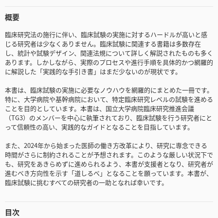
概要
臨床研究法の施行に伴い、臨床試験の実施に対するハードルが高いと感
じる研究者は少なくありません。臨床試験に関連する書籍は多数存在
し、統計や試験デザイン、関連法規について詳しく解説されたものも多く
あります。しかしながら、実際のプロセスや進行手順を具体的かつ網羅的
に解説した「実践的な手引き書」はまだ少ないのが現状です。
本書は、臨床試験の実施に必要なノウハウを網羅的にまとめた一冊です。
特に、大学病院や基幹病院において、特定臨床研究レベルの試験を進める
ことを目的としています。本書は、国立大学病院臨床研究推進会議
（TG3）のメンバーを中心に執筆されており、臨床試験を行う研究者にと
って信頼性の高い、実践的なガイドとなることを目指しています。
また、2024年から始まった医師の働き方改革により、研究に専念できる
時間がさらに制約されることが予想されます。このような厳しい状況下で
も、研究をあきらめずに進められるよう、本書が支援者となり、研究者が
進むべき方向性を示す「道しるべ」となることを願っています。本書が、
臨床試験に挑むすべての研究者の一助となれば幸いです。
目次