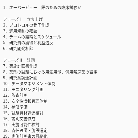
1．オーバービュー 誰のための臨床試験か
フェーズⅠ 立ち上げ
2．プロトコルの骨子作成
3．適用規制の確認
4．チームの組織とスケジュール
5．研究費の獲得と利益造反
6．研究開発相談
フェーズⅡ 計画
7．実施計画書作成
8．薬剤の試験における用法用量、併用禁忌薬の設定
9．研究薬調達計画
10．データマネジメント体制
11．モニタリング計画
12．監査計画
13．安全性情報管理体制
14．補償準備
15．試験資材調達検討
16．説明文書作成
17．実施可能性検討
18．責任医師・施設選定
19．実施計画書の最終化