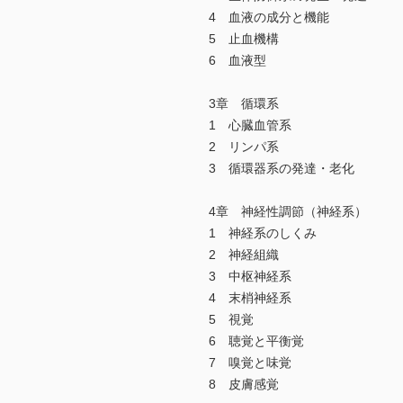
4 血液の成分と機能
5 止血機構
6 血液型
3章 循環系
1 心臓血管系
2 リンパ系
3 循環器系の発達・老化
4章 神経性調節（神経系）
1 神経系のしくみ
2 神経組織
3 中枢神経系
4 末梢神経系
5 視覚
6 聴覚と平衡覚
7 嗅覚と味覚
8 皮膚感覚