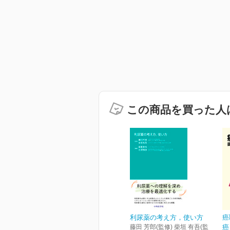
この商品を買った人
利尿薬の考え方，使い方
癌
藤田 芳郎(監修) 柴垣 有吾(監
癌