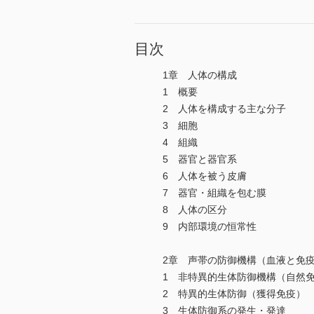
目次
1章 人体の構成
1 概要
2 人体を構成する主な分子
3 細胞
4 組織
5 器官と器官系
6 人体を被う皮膚
7 器官・組織を包む膜
8 人体の区分
9 内部環境の恒常性
2章 声帯の防御機構（血液と免
1 非特異的生体防御機構（自然
2 特異的生体防御（獲得免疫）
3 生体防御系の発生・発達