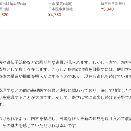
日本医事新報社
原出版編集部(編)
吉永 繁高(編著)
¥5,940
原出版
日本医事新報社
,620
¥4,730
法や遺伝子治療などの画期的な進展が見られます。しかし一方で、精神
依然として多く存在します。こうした疾患の治療を目指すには、解剖学
身体の構造や機能を明らかにするものであり、現在も進化を続けていま
薬理学などの他の基礎医学分野と密接に関わっており、決して独立した
りを意識することが大切です。そして、医学は常に進歩し続ける分野で
す。
つけられるよう、内容を整理し、可能な限り最新の知見を取り入れて改
、その魅力を感じていただければ幸いです。