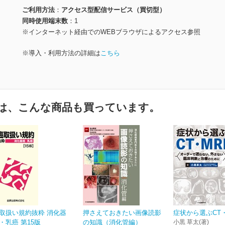
ご利用方法
アクセス型配信サービス（買切型）
同時使用端末数
1
※インターネット経由でのWEBブラウザによるアクセス参照
※導入・利用方法の詳細は
こちら
は、こんな商品も買っています。
取扱い規約抜粋 消化器
押さえておきたい画像読影
症状から選ぶCT・
・乳癌 第15版
の知識（消化管編）
小黒 草太(著)