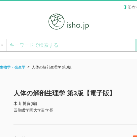
初め
ー
生物学・発生学
人体の解剖生理学 第3版
人体の解剖生理学 第3版【電子版】
木山 博資(編)
四條畷学園大学副学長