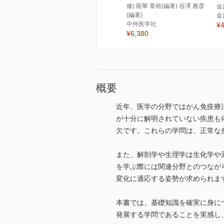
修) 龍華 章裕(編著) 谷澤 雅彦
金
(編著)
金
中外医学社
¥4
¥6,380
概要
近年、医学の分野ではがん免疫療
が十分に解明されていない疾患も
欠です。これらの学問は、正常な
また、解剖学や生理学は生化学や
を学ぶ際には関連分野とのつなが
変化に適応する姿勢が求められま
本書では、基礎知識を確実に身に
発展する学問であることを実感し