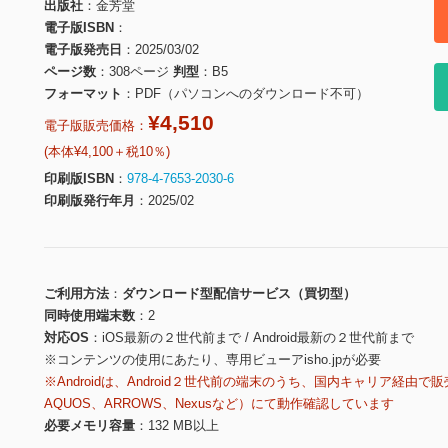
出版社
金芳堂
電子版ISBN
電子版発売日
2025/03/02
ページ数
308ページ
判型
B5
フォーマット
PDF（パソコンへのダウンロード不可）
¥4,510
電子版販売価格：
(本体¥4,100＋税10％)
印刷版ISBN
978-4-7653-2030-6
印刷版発行年月
2025/02
ご利用方法
ダウンロード型配信サービス（買切型）
同時使用端末数
2
対応OS
iOS最新の２世代前まで / Android最新の２世代前まで
※コンテンツの使用にあたり、専用ビューアisho.jpが必要
※Androidは、Android２世代前の端末のうち、国内キャリア経由で販
AQUOS、ARROWS、Nexusなど）にて動作確認しています
必要メモリ容量
132 MB以上