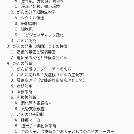
B 悪性度，分化度，異型性
C 浸潤と転移，微小環境
2．がんの分子細胞生物学
A シグナル伝達
B 細胞周期
C 細胞死
D エピジェネティック変化
3．がんと免疫
3 がんの発生（病因）とその特徴
1．遺伝的要因と環境要因
2．遺伝子の変化と多段階発がん
4 がんの診断
1．がん診断のアプローチ・考え方
2．がんに関わる主要症候（がんの症候学）
3．腫瘍病理学（実践的な病院病理として）
4．病期決定
5．画像診断
6．内視鏡診断
A 消化管内視鏡検査
B 気管支鏡検査
7．がんの分子診断
A 腫瘍マーカー
B 遺伝子・染色体診断
C 予後因子，治療効果予測因子としてのバイオマーカー