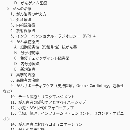
D がんゲノム医療
5 がんの治療
1．がん治療の考え方
2．外科療法
3．内視鏡治療
4．放射線療法
5．インターベンショナル・ラジオロジー（IVR）4
6．がん薬物療法
A 細胞障害性（殺細胞性）抗がん薬
B 分子標的薬
C 免疫チェックポイント阻害薬
D 内分泌療法
E 新規治療
7．集学的治療
8．高齢者の治療
9．がんサポーティブケア（支持医療，Onco・Cardiology，妊孕性
など）
10．チーム医療とリスクマネジメント
11．がん患者の緩和ケアとサバイバーシップ
12．小児・AYA世代のフォローアップ
13．告知，倫理，インフォームド・コンセント，セカンド・オピニ
オン
14．がん医療におけるコミュニケーション
15．がんの臨床試験