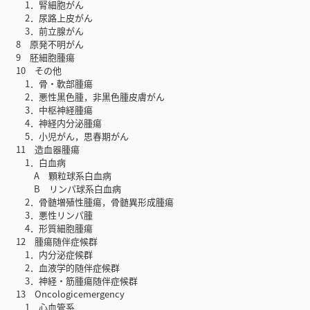
1．腎細胞がん
2．尿路上皮がん
3．前立腺がん
8 原発不明がん
9 胚細胞腫瘍
10 その他
1．骨・軟部腫瘍
2．悪性黒色腫，非黒色腫皮膚がん
3．中枢神経腫瘍
4．神経内分泌腫瘍
5．小児がん，思春期がん
11 造血器腫瘍
1．白血病
A 顆粒球系白血病
B リンパ球系白血病
2．骨髄増殖性腫瘍，骨髄異形成腫瘍
3．悪性リンパ腫
4．形質細胞腫瘍
12 腫瘍随伴症候群
1．内分泌症候群
2．血液学的随伴症候群
3．神経・筋腫瘍随伴症候群
13 Oncologicemergency
1．心血管系