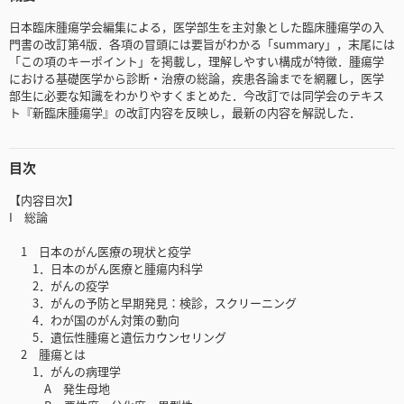
日本臨床腫瘍学会編集による，医学部生を主対象とした臨床腫瘍学の入
門書の改訂第4版．各項の冒頭には要旨がわかる「summary」，末尾には
「この項のキーポイント」を掲載し，理解しやすい構成が特徴．腫瘍学
における基礎医学から診断・治療の総論，疾患各論までを網羅し，医学
部生に必要な知識をわかりやすくまとめた．今改訂では同学会のテキス
ト『新臨床腫瘍学』の改訂内容を反映し，最新の内容を解説した．
目次
【内容目次】
I 総論
1 日本のがん医療の現状と疫学
1．日本のがん医療と腫瘍内科学
2．がんの疫学
3．がんの予防と早期発見：検診，スクリーニング
4．わが国のがん対策の動向
5．遺伝性腫瘍と遺伝カウンセリング
2 腫瘍とは
1．がんの病理学
A 発生母地