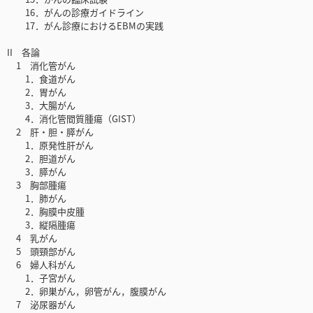
16．がんの診療ガイドライン
17．がん診療におけるEBMの実践
II 各論
1 消化管がん
1．食道がん
2．胃がん
3．大腸がん
4．消化管間質腫瘍（GIST）
2 肝・胆・膵がん
1．原発性肝がん
2．胆道がん
3．膵がん
3 胸部腫瘍
1．肺がん
2．胸膜中皮腫
3．縦隔腫瘍
4 乳がん
5 頭頸部がん
6 婦人科がん
1．子宮がん
2．卵巣がん，卵管がん，腹膜がん
7 泌尿器がん