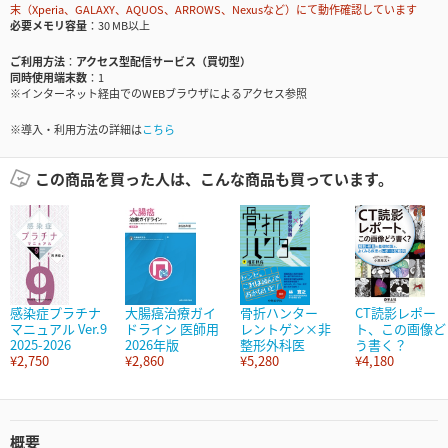
末（Xperia、GALAXY、AQUOS、ARROWS、Nexusなど）にて動作確認しています
必要メモリ容量
30 MB以上
ご利用方法
アクセス型配信サービス（買切型）
同時使用端末数
1
※インターネット経由でのWEBブラウザによるアクセス参照
※導入・利用方法の詳細は
こちら
この商品を買った人は、こんな商品も買っています。
感染症プラチナ
大腸癌治療ガイ
骨折ハンター
CT読影レポー
マニュアル Ver.9
ドライン 医師用
レントゲン×非
ト、この画像ど
2025-2026
2026年版
整形外科医
う書く？
¥2,750
¥2,860
¥5,280
¥4,180
概要