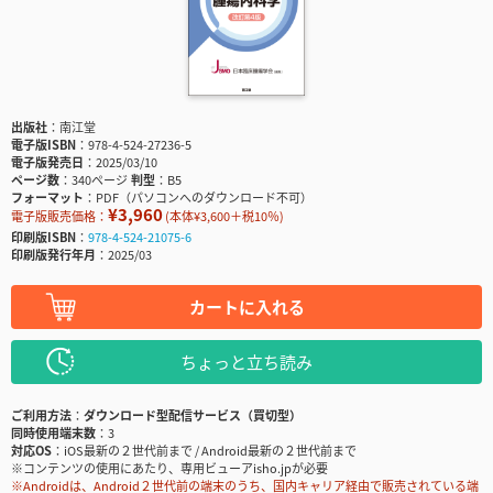
出版社
南江堂
電子版ISBN
978-4-524-27236-5
電子版発売日
2025/03/10
ページ数
340ページ
判型
B5
フォーマット
PDF（パソコンへのダウンロード不可）
¥3,960
電子版販売価格：
(本体¥3,600＋税10％)
印刷版ISBN
978-4-524-21075-6
印刷版発行年月
2025/03
カートに入れる
ちょっと立ち読み
ご利用方法
ダウンロード型配信サービス（買切型）
同時使用端末数
3
対応OS
iOS最新の２世代前まで / Android最新の２世代前まで
※コンテンツの使用にあたり、専用ビューアisho.jpが必要
※Androidは、Android２世代前の端末のうち、国内キャリア経由で販売されている端