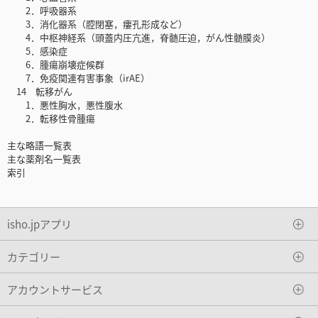
2．呼吸器系
3．消化器系（腔閉塞，瘻孔形成など）
4．中枢神経系（頭蓋内圧亢進，脊髄圧迫，がん性髄膜炎）
5．感染症
6．腫瘍崩壊症候群
7．免疫関連有害事象（irAE）
14 転移がん
1．悪性胸水，悪性腹水
2．転移性骨腫瘍
主な略語一覧表
主な薬剤名一覧表
索引
isho.jpアプリ
カテゴリー
アカウントサービス