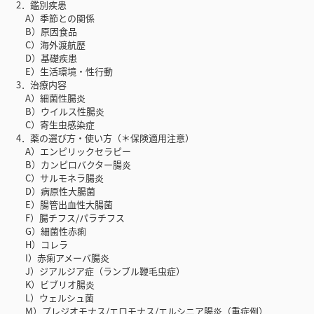
2．鑑別疾患
A）季節との関係
B）原因食品
C）海外渡航歴
D）基礎疾患
E）生活環境・性行動
3．治療内容
A）細菌性腸炎
B）ウイルス性腸炎
C）寄生虫感染症
4．薬の選び方・使い方（＊保険適用注意）
A）エンピリックセラピー
B）カンピロバクター腸炎
C）サルモネラ腸炎
D）病原性大腸菌
E）腸管出血性大腸菌
F）腸チフス/パラチフス
G）細菌性赤痢
H）コレラ
I）赤痢アメーバ腸炎
J）ジアルジア症（ランブル鞭毛虫症）
K）ビブリオ腸炎
L）ウェルシュ菌
M）プレジオモナス/エロモナス/エルシニア腸炎（重症例）