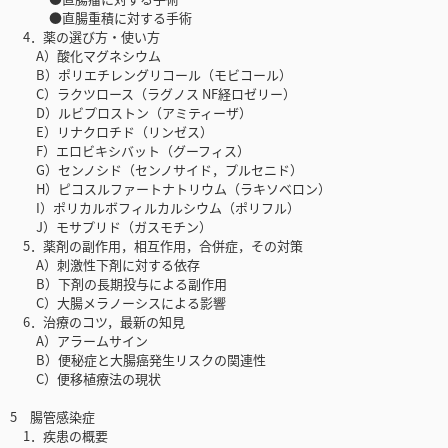
●直腸重積に対する手術
4．薬の選び方・使い方
A）酸化マグネシウム
B）ポリエチレングリコール（モビコール）
C）ラクツロース（ラグノス NF経ロゼリー）
D）ルビプロストン（アミティーザ）
E）リナクロチド（リンゼス）
F）エロビキシバット（グーフィス）
G）センノシド（センノサイド，プルセニド）
H）ピコスルファートナトリウム（ラキソベロン）
I）ポリカルボフィルカルシウム（ポリフル）
J）モサプリド（ガスモチン）
5．薬剤の副作用，相互作用，合併症，その対策
A）刺激性下剤に対する依存
B）下剤の長期投与による副作用
C）大腸メラノーシスによる影響
6．治療のコツ，最新の知見
A）アラームサイン
B）便秘症と大腸癌発生リスクの関連性
C）便移植療法の現状
5 腸管感染症
1．疾患の概要