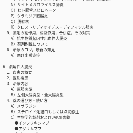
N）サイトメガロウイルス腸炎
O）ヒト腸管スピロヘータ
P）クラミジア直腸炎
Q）腸結核
R）クロストリディオイデス・ディフィシル腸炎
5．薬剤の副作用，相互作用，合併症，その対策
A）抗生物質起因性出血性大腸炎
B）薬剤耐性について
6．治療のコツ，最新の知見
A）届け出感染症
6 潰瘍性大腸炎
1．疾患の概要
2．鑑別疾患
3．治療内容
A）直腸炎型
B）左側大腸炎型・全大腸炎型
4．薬の選び方・使い方
A）メサラジン
B）ステロイド剤経口もしくは点滴静注
C）生物学的製剤およびJAK阻害薬
●インフリキシマブ
●アダリムマブ