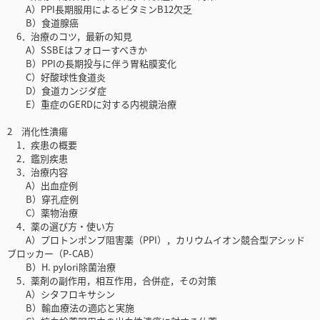
A）PPI長期服用によるビタミンB12欠乏
B）食道腺癌
6．治療のコツ，最新の知見
A）SSBEはフォローすべきか
B）PPIの長期投与に伴う胃粘膜変化
C）好酸球性食道炎
D）食道カンジダ症
E）重症のGERDに対する内視鏡治療
2 消化性潰瘍
1．疾患の概要
2．鑑別疾患
3．治療内容
A）出血症例
B）穿孔症例
C）薬物治療
4．薬の選び方・使い方
A）プロトンポンプ阻害薬（PPI），カリウムイオン競合型アシッド
ブロッカー（P-CAB）
B）H. pylori除菌治療
5．薬剤の副作用，相互作用，合併症，その対策
A）シタフロキサシン
B）輸血療法の適応と実施