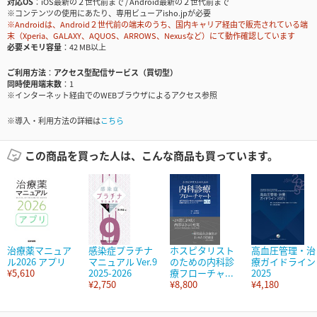
対応OS
iOS最新の２世代前まで / Android最新の２世代前まで
※コンテンツの使用にあたり、専用ビューアisho.jpが必要
※Androidは、Android２世代前の端末のうち、国内キャリア経由で販売されている端
末（Xperia、GALAXY、AQUOS、ARROWS、Nexusなど）にて動作確認しています
必要メモリ容量
42 MB以上
ご利用方法
アクセス型配信サービス（買切型）
同時使用端末数
1
※インターネット経由でのWEBブラウザによるアクセス参照
※導入・利用方法の詳細は
こちら
この商品を買った人は、こんな商品も買っています。
治療薬マニュア
感染症プラチナ
ホスピタリスト
高血圧管理・治
ル2026 アプリ
マニュアル Ver.9
のための内科診
療ガイドライン
¥5,610
2025-2026
療フローチャ...
2025
¥2,750
¥8,800
¥4,180