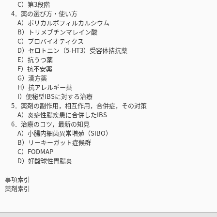
C）第3段階
4．薬の選び方・使い方
A）ポリカルボフィルカルシウム
B）トリメブチンマレイン酸
C）プロバイオティクス
D）セロトニン（5-HT3）受容体拮抗薬
E）抗うつ薬
F）抗不安薬
G）漢方薬
H）抗アレルギー薬
I）便秘型IBSに対する治療
5．薬剤の副作用，相互作用，合併症，その対策
A）炎症性腸疾患に合併したIBS
6．治療のコツ，最新の知見
A）小腸内細菌異常増殖（SIBO）
B）リーキーガット症候群
C）FODMAP
D）好酸球性胃腸炎
事項索引
薬剤索引