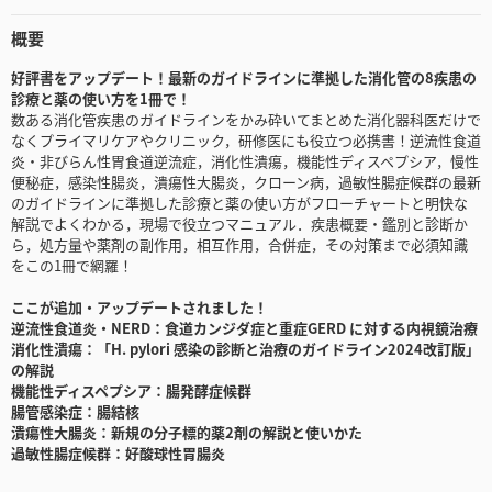
概要
好評書をアップデート！最新のガイドラインに準拠した消化管の8疾患の
診療と薬の使い方を1冊で！
数ある消化管疾患のガイドラインをかみ砕いてまとめた消化器科医だけで
なくプライマリケアやクリニック，研修医にも役立つ必携書！逆流性食道
炎・非びらん性胃食道逆流症，消化性潰瘍，機能性ディスペプシア，慢性
便秘症，感染性腸炎，潰瘍性大腸炎，クローン病，過敏性腸症候群の最新
のガイドラインに準拠した診療と薬の使い方がフローチャートと明快な
解説でよくわかる，現場で役立つマニュアル．疾患概要・鑑別と診断か
ら，処方量や薬剤の副作用，相互作用，合併症，その対策まで必須知識
をこの1冊で網羅！
ここが追加・アップデートされました！
逆流性食道炎・NERD：食道カンジダ症と重症GERD に対する内視鏡治療
消化性潰瘍：「H. pylori 感染の診断と治療のガイドライン2024改訂版」
の解説
機能性ディスペプシア：腸発酵症候群
腸管感染症：腸結核
潰瘍性大腸炎：新規の分子標的薬2剤の解説と使いかた
過敏性腸症候群：好酸球性胃腸炎