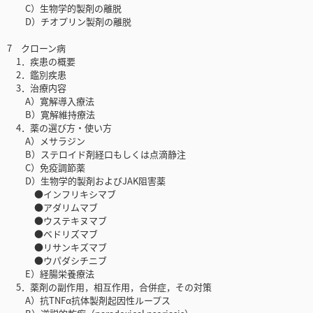
C）生物学的製剤の離脱
D）チオプリン製剤の離脱
7 クローン病
1．疾患の概要
2．鑑別疾患
3．治療内容
A）寛解導入療法
B）寛解維持療法
4．薬の選び方・使い方
A）メサラジン
B）ステロイド剤経口もしくは点滴静注
C）免疫調節薬
D）生物学的製剤およびJAK阻害薬
●インフリキシマブ
●アダリムマブ
●ウステキヌマブ
●ベドリズマブ
●リサンキズマブ
●ウパダシチニブ
E）経腸栄養療法
5．薬剤の副作用，相互作用，合併症，その対策
A）抗TNFα抗体製剤起因性ループス