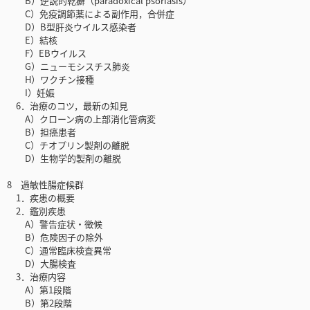
B）逆説的乾癬（paradoxical psoriasis）
C）免疫調節薬による副作用，合併症
D）B型肝炎ウイルス感染者
E）結核
F）EBウイルス
G）ニューモシスチス肺炎
H）ワクチン接種
I）妊娠
6．治療のコツ，最新の知見
A）クローン病の上部消化管病変
B）担癌患者
C）チオプリン製剤の離脱
D）生物学的製剤の離脱
8 過敏性腸症候群
1．疾患の概要
2．鑑別疾患
A）警告症状・徴候
B）危険因子の除外
C）通常臨床検査異常
D）大腸検査
3．治療内容
A）第1段階
B）第2段階