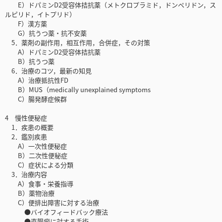
E）ドパミンD2受容体拮抗薬（メトクロプラミド，ドンペリドン，ス
ルピリド，イトプリド）
F）漢方薬
G）抗うつ薬・抗不安薬
5．薬剤の副作用，相互作用，合併症，その対策
A）ドパミンD2受容体拮抗薬
B）抗うつ薬
6．治療のコツ，最新の知見
A）治療抵抗性FD
B）MUS（medically unexplained symptoms
C）腸発酵症候群
4 慢性便秘症
1．疾患の概要
2．鑑別疾患
A）一次性便秘症
B）二次性便秘症
C）症状による分類
3．治療内容
A）食事・栄養指導
B）薬物治療
C）便排出障害に対する治療
●バイオフィードバック療法
●直腸瘤に対する手術