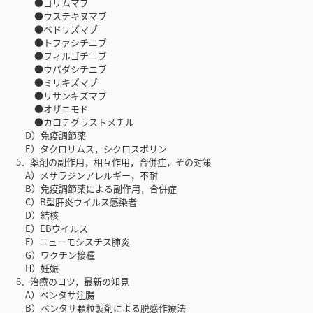
●ゴリムマブ
●ウステキヌマブ
●ベドリズマブ
●トファシチニブ
●フィルゴチニブ
●ウパダシチニブ
●ミリキズマブ
●リサンキズマブ
●オザニモド
●カロテグラストメチル
D）免疫調節薬
E）タクロリムス，シクロスポリン
5．薬剤の副作用，相互作用，合併症，その対策
A）メサラジンアレルギー，不耐
B）免疫調節薬による副作用，合併症
C）B型肝炎ウイルス感染者
D）結核
E）EBウイルス
F）ニューモシスチス肺炎
G）ワクチン接種
H）妊娠
6．治療のコツ，最新の知見
A）ペンタサ注腸
B）ペンタサ顆粒製剤による脱感作療法