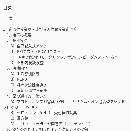
目次
目 次
1 逆流性食道炎・非びらん性胃食道逆流症
1．疾患の概要
2．鑑別疾患
A）自己記入式アンケート
B）PPIテスト・P-CABテスト
C）24時間食道pHモニタリング，食道インピーダンス・pH検査
D）上部内視鏡検査
3．治療内容
A）生活習慣指導
B）NERD
C）軽症逆流性食道炎
D）重症逆流性食道炎
4．薬の選び方・使い方
A）プロトンポンプ阻害薬（PPI），カリウムイオン競合型アシッド
ブロッカー（P-CAB）
B）セロトニン（5-HT4）受容体作動薬
C）漢方薬
D）コリンエステラーゼ阻害薬（アコチアミド）
5．薬剤の副作用，相互作用，合併症，その対策