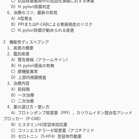
C）抗血栓薬服用中の出血性潰瘍に対する休薬
D）H. pylori除菌判定
6．治療のコツ，最新の知見
A）A型胃炎
B）PPIまたはP-CABによる胃癌発症のリスク
C）H. pylori除菌が勧められる疾患
3 機能性ディスペプシア
1．疾患の概要
2．鑑別疾患
A）警告徴候（アラームサイン）
B）H. pylori感染の有無
C）膵機能異常
D）上部内視鏡検査
3．治療内容
A）前段階
B）一次治療
C）二次治療
4．薬の選び方・使い方
A）プロトンポンプ阻害薬（PPI），カリウムイオン競合型アシッド
ブロッカー（P-CAB）
B）ヒスタミンH2受容体拮抗薬
C）コリンエステラーゼ阻害薬（アコチアミド
D）セロトニン（5-HT4）受容体作動薬