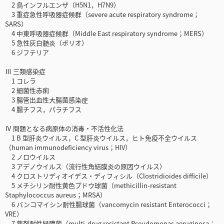
2 鳥インフルエンザ（H5N1，H7N9）
3 重症急性呼吸器症候群（severe acute respiratory syndrome；
SARS）
4 中東呼吸器症候群（Middle East respiratory syndrome；MERS）
5 急性灰白髄炎（ポリオ）
6 ジフテリア
Ⅲ 三類感染症
1 コレラ
2 細菌性赤痢
3 腸管出血性大腸菌感染症
4 腸チフス，パラチフス
Ⅳ 問題となる病原体の消毒・不活性化法
1 B 型肝炎ウイルス，C 型肝炎ウイルス，ヒト免疫不全ウイルス
（human immunodeficiency virus；HIV）
2 ノロウイルス
3 アデノウイルス（流行性角結膜炎の原因ウイルス）
4 クロストリディオイデス・ディフィシル（Clostridioides difficile）
5 メチシリン耐性黄色ブドウ球菌（methicillin-resistant
Staphylococcus aureus；MRSA）
6 バンコマイシン耐性腸球菌（vancomycin resistant Enterococci；
VRE）
7 薬剤耐性緑膿菌（multi-drug resistant Pseudomonas aeruginosa；