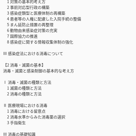
1 対策の基本的考え方
2 事前対応型行政の構築
3 感染症類型と医療体制の再構築
4 患者等の人権に配慮した入院手続の整備
5 まん延防止措置の再整理
6 動物由来感染症対策の充実
7 国際協力の推進
8 感染症に関する情報収集体制の強化
Ⅲ 感染症法における消毒について
【2 消毒・滅菌の基本】
消毒・滅菌と感染制御の基本的な考え方
Ⅰ 消毒・滅菌の種類と方法
1 滅菌の種類と方法
2 消毒の種類と方法
Ⅱ 医療現場における消毒
1 消毒における留意点
2 消毒水準からみた消毒薬の選択
3 手指衛生
Ⅲ 消毒の基礎知識