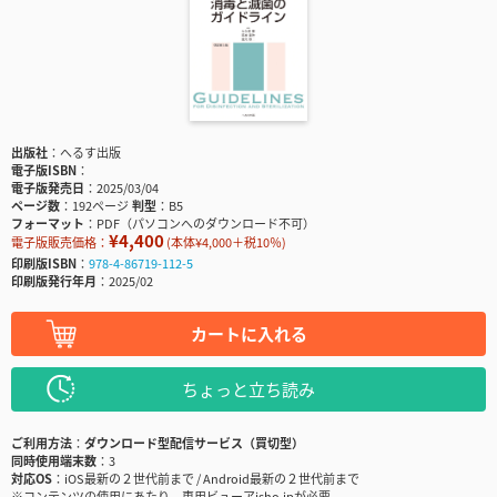
出版社
へるす出版
電子版ISBN
電子版発売日
2025/03/04
ページ数
192ページ
判型
B5
フォーマット
PDF（パソコンへのダウンロード不可）
¥4,400
電子版販売価格：
(本体¥4,000＋税10％)
印刷版ISBN
978-4-86719-112-5
印刷版発行年月
2025/02
カートに入れる
ちょっと立ち読み
ご利用方法
ダウンロード型配信サービス（買切型）
同時使用端末数
3
対応OS
iOS最新の２世代前まで / Android最新の２世代前まで
※コンテンツの使用にあたり、専用ビューアisho.jpが必要