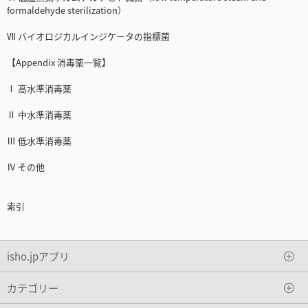
formaldehyde sterilization）
Ⅶ バイオロジカルインジケータの指標菌
【Appendix 消毒薬一覧】
Ⅰ 高水準消毒薬
Ⅱ 中水準消毒薬
Ⅲ 低水準消毒薬
Ⅳ その他
索引
isho.jpアプリ
カテゴリー