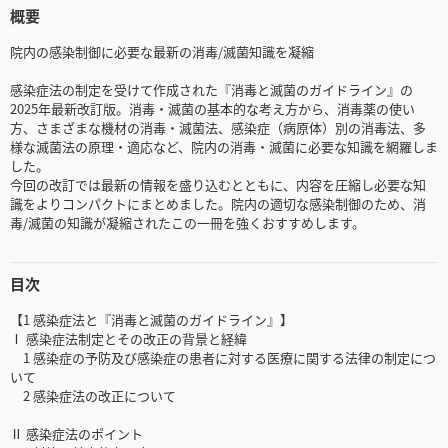
概要
院内の感染制御に必要な最新の消毒/滅菌知識を凝縮
感染症法の制定を受けて作成された『消毒と滅菌のガイドライン』の
2025年最新改訂版。消毒・滅菌の基本的な考え方から、消毒薬の使い
方、さまざまな機材の消毒・滅菌法、感染症（病原体）別の消毒法、多
様な滅菌法の原理・適応など、院内の消毒・滅菌に必要な知識を網羅しま
した。
今回の改訂では最新の情報を盛り込むとともに、内容を圧縮し必要な知
識をよりコンパクトにまとめました。院内の適切な感染制御のため、消
毒/滅菌の知識が凝縮されたこの一冊を強くおすすめします。
目次
【1 感染症法と『消毒と滅菌のガイドライン』】
Ⅰ 感染症法制定とその改正の背景と経緯
1 感染症の予防及び感染症の患者に対する医療に関する法律の制定につ
いて
2 感染症法の改正について
Ⅱ 感染症法のポイント