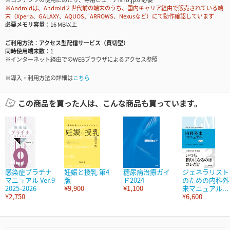
※Androidは、Android２世代前の端末のうち、国内キャリア経由で販売されている端
末（Xperia、GALAXY、AQUOS、ARROWS、Nexusなど）にて動作確認しています
必要メモリ容量
16 MB以上
ご利用方法
アクセス型配信サービス（買切型）
同時使用端末数
1
※インターネット経由でのWEBブラウザによるアクセス参照
※導入・利用方法の詳細は
こちら
この商品を買った人は、こんな商品も買っています。
感染症プラチナ
妊娠と授乳 第4
糖尿病治療ガイ
ジェネラリスト
マニュアル Ver.9
版
ド2024
のための内科外
2025-2026
¥9,900
¥1,100
来マニュアル...
¥2,750
¥6,600