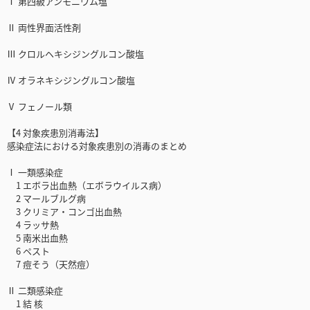
Ⅰ 第四級アンモニウム塩
Ⅱ 両性界面活性剤
Ⅲ クロルヘキシジングルコン酸塩
Ⅳ オラネキシジングルコン酸塩
Ⅴ フェノール類
【4 対象疾患別消毒法】
感染症法における対象疾患別の消毒のまとめ
Ⅰ 一類感染症
1 エボラ出血熱（エボラウイルス病）
2 マールブルグ病
3 クリミア・コンゴ出血熱
4 ラッサ熱
5 南米出血熱
6 ペスト
7 痘そう（天然痘）
Ⅱ 二類感染症
1 結 核