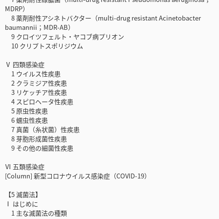
MDRP）
8 薬剤耐性アシネトバクター（multi-drug resistant Acinetobacter
baumannii；MDR-AB）
9 クロイツフェルト・ヤコブ病プリオン
10 クリプトスポリジウム
Ⅴ 四類感染症
1 ウイルス性疾患
2 クラミジア性疾患
3 リケッチア性疾患
4 スピロヘータ性疾患
5 原虫性疾患
6 蠕虫性疾患
7 真菌（糸状菌）性疾患
8 芽胞形成菌性疾患
9 その他の細菌性疾患
Ⅵ 五類感染症
[Column] 新型コロナウイルス感染症（COVID-19）
【5 滅菌法】
Ⅰ はじめに
1 主な滅菌法の種類