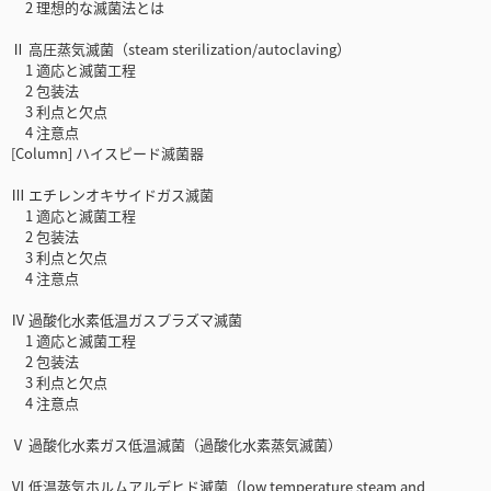
2 理想的な滅菌法とは
Ⅱ 高圧蒸気滅菌（steam sterilization/autoclaving）
1 適応と滅菌工程
2 包装法
3 利点と欠点
4 注意点
[Column] ハイスピード滅菌器
Ⅲ エチレンオキサイドガス滅菌
1 適応と滅菌工程
2 包装法
3 利点と欠点
4 注意点
Ⅳ 過酸化水素低温ガスプラズマ滅菌
1 適応と滅菌工程
2 包装法
3 利点と欠点
4 注意点
Ⅴ 過酸化水素ガス低温滅菌（過酸化水素蒸気滅菌）
Ⅵ 低温蒸気ホルムアルデヒド滅菌（low temperature steam and