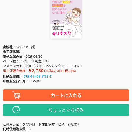
出版社
メディカ出版
電子版ISBN
電子版発売日
2025/03/10
ページ数
128ページ
判型
B5
フォーマット
PDF（パソコンへのダウンロード不可）
¥2,750
電子版販売価格：
(本体¥2,500＋税10％)
印刷版ISBN
978-4-8404-8785-6
印刷版発行年月
2025/03
カートに入れる
ちょっと立ち読み
ご利用方法
ダウンロード型配信サービス（買切型）
同時使用端末数
3