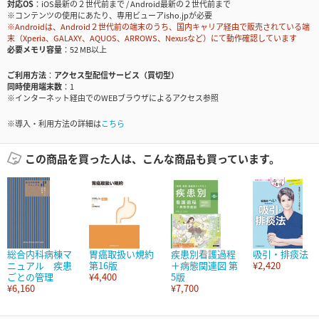
対応OS
iOS最新の２世代前まで / Android最新の２世代前まで
※コンテンツの使用にあたり、専用ビューアisho.jpが必要
※Androidは、Android２世代前の端末のうち、国内キャリア経由で販売されている端
末（Xperia、GALAXY、AQUOS、ARROWS、Nexusなど）にて動作確認しています
必要メモリ容量
52 MB以上
ご利用方法
アクセス型配信サービス（買切型）
同時使用端末数
1
※インターネット経由でのWEBブラウザによるアクセス参照
※導入・利用方法の詳細は
こちら
この商品を買った人は、こんな商品も買っています。
総合内科病棟マ
胃癌取扱い規約
疾患別看護過程
吸引・排痰法
ニュアル 疾患
第16版
＋病態関連図 第
¥2,420
ごとの管理
¥4,400
5版
¥6,160
¥7,700