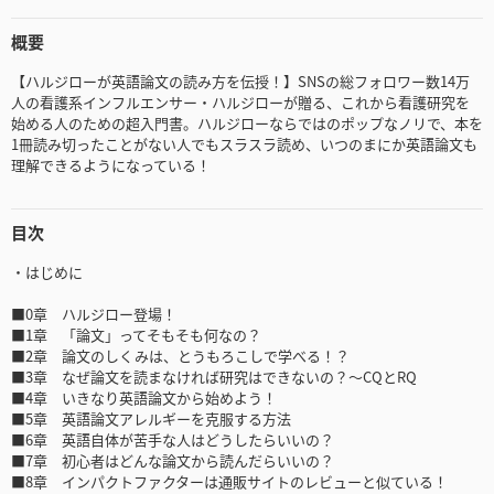
概要
【ハルジローが英語論文の読み方を伝授！】SNSの総フォロワー数14万
人の看護系インフルエンサー・ハルジローが贈る、これから看護研究を
始める人のための超入門書。ハルジローならではのポップなノリで、本を
1冊読み切ったことがない人でもスラスラ読め、いつのまにか英語論文も
理解できるようになっている！
目次
・はじめに
■0章 ハルジロー登場！
■1章 「論文」ってそもそも何なの？
■2章 論文のしくみは、とうもろこしで学べる！？
■3章 なぜ論文を読まなければ研究はできないの？～CQとRQ
■4章 いきなり英語論文から始めよう！
■5章 英語論文アレルギーを克服する方法
■6章 英語自体が苦手な人はどうしたらいいの？
■7章 初心者はどんな論文から読んだらいいの？
■8章 インパクトファクターは通販サイトのレビューと似ている！