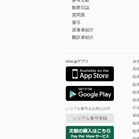
参考文献
観察日誌
質問票
索引
原著者紹介
翻訳者紹介
isho.jpアプリ
カ
基
臨
臨
臨
臨
社
シリアル番号をお持ちの方
基
シリアル番号登録
臨
臨
保