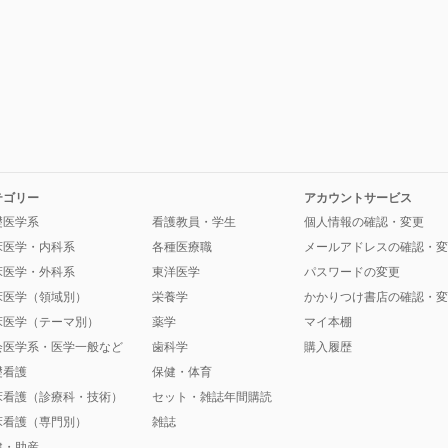
テゴリー
アカウントサービス
礎医学系
看護教員・学生
個人情報の確認・変更
床医学・内科系
各種医療職
メールアドレスの確認・変
床医学・外科系
東洋医学
パスワードの変更
床医学（領域別）
栄養学
かかりつけ書店の確認・変
床医学（テーマ別）
薬学
マイ本棚
会医学系・医学一般など
歯科学
購入履歴
礎看護
保健・体育
床看護（診療科・技術）
セット・雑誌年間購読
床看護（専門別）
雑誌
健・助産