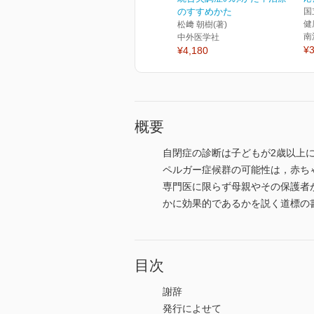
のすすめかた
国
健
松﨑 朝樹(著)
南
中外医学社
¥3
¥4,180
概要
自閉症の診断は子どもが2歳以上
ペルガー症候群の可能性は，赤ち
専門医に限らず母親やその保護者
かに効果的であるかを説く道標の
目次
謝辞
発行によせて