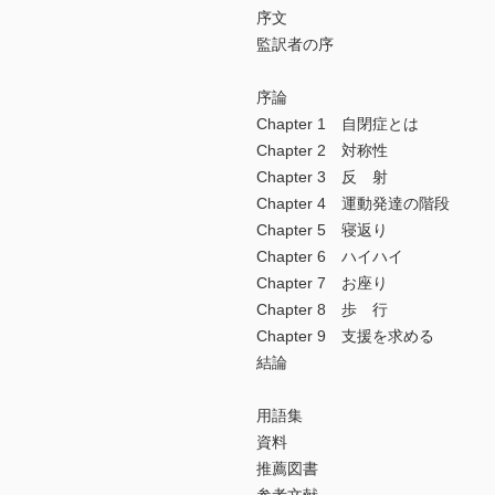
序文
監訳者の序
序論
Chapter 1 自閉症とは
Chapter 2 対称性
Chapter 3 反 射
Chapter 4 運動発達の階段
Chapter 5 寝返り
Chapter 6 ハイハイ
Chapter 7 お座り
Chapter 8 歩 行
Chapter 9 支援を求める
結論
用語集
資料
推薦図書