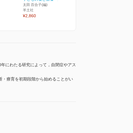
太田 百合子(編)
羊土社
¥2,860
0年にわたる研究によって，自閉症やアス
断・療育を初期段階から始めることがい