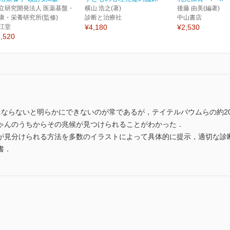
立研究開発法人 医薬基盤・
横山 浩之(著)
後藤 由美(編著)
康・栄養研究所(監修)
診断と治療社
中山書店
江堂
¥4,180
¥2,530
,520
にならないと明らかにできないのが常であるが，テイテルバウムらの約2
ゃんのうちからその兆候が見つけられることがわかった．
が見分けられる方法を多数のイラストによって具体的に提示，適切な診
書．