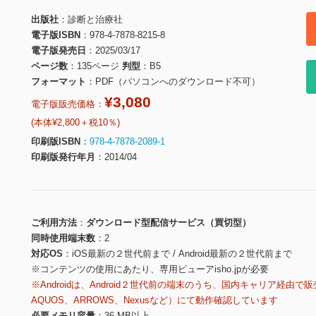
出版社
診断と治療社
電子版ISBN
978-4-7878-8215-8
電子版発売日
2025/03/17
ページ数
135ページ
判型
B5
フォーマット
PDF（パソコンへのダウンロード不可）
¥3,080
電子版販売価格：
(本体¥2,800＋税10％)
印刷版ISBN
978-4-7878-2089-1
印刷版発行年月
2014/04
ご利用方法
ダウンロード型配信サービス（買切型）
同時使用端末数
2
対応OS
iOS最新の２世代前まで / Android最新の２世代前まで
※コンテンツの使用にあたり、専用ビューアisho.jpが必要
※Androidは、Android２世代前の端末のうち、国内キャリア経由で販
AQUOS、ARROWS、Nexusなど）にて動作確認しています
必要メモリ容量
36 MB以上