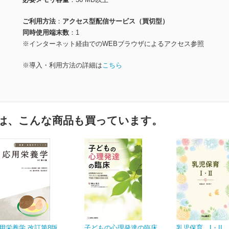
ご利用方法
アクセス型配信サービス（買切型）
同時使用端末数
1
※インターネット経由でのWEBブラウザによるアクセス参照
※導入・利用方法の詳細は
こちら
は、こんな商品も買っています。
用栄養学 改訂第8版
子どもの心理発達の臨床
乳児保育 I・II