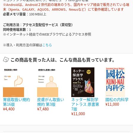
※Androidは、Android２世代前の端末のうち、国内キャリア経由で販売されている端
末（Xperia、GALAXY、AQUOS、ARROWS、Nexusなど）にて動作確認しています
必要メモリ容量
100 MB以上
ご利用方法
アクセス型配信サービス（買切型）
同時使用端末数
1
※インターネット経由でのWEBブラウザによるアクセス参照
※導入・利用方法の詳細は
こちら
この商品を買った人は、こんな商品も買っています。
胃癌取扱い規約
皮膚がん取扱い
ネッター解剖学
國松の内科学
第16版
規約 第3版
アトラス 原書第
¥11,000
¥4,400
¥7,480
7版
¥11,000