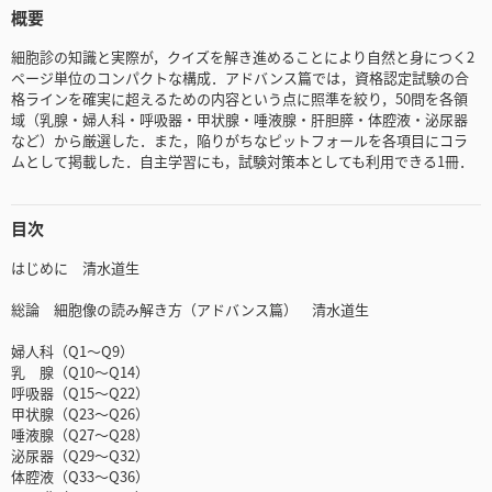
概要
細胞診の知識と実際が，クイズを解き進めることにより自然と身につく2
ページ単位のコンパクトな構成．アドバンス篇では，資格認定試験の合
格ラインを確実に超えるための内容という点に照準を絞り，50問を各領
域（乳腺・婦人科・呼吸器・甲状腺・唾液腺・肝胆膵・体腔液・泌尿器
など）から厳選した．また，陥りがちなピットフォールを各項目にコラ
ムとして掲載した．自主学習にも，試験対策本としても利用できる1冊．
目次
はじめに 清水道生
総論 細胞像の読み解き方（アドバンス篇） 清水道生
婦人科（Q1～Q9）
乳 腺（Q10～Q14）
呼吸器（Q15～Q22）
甲状腺（Q23～Q26）
唾液腺（Q27～Q28）
泌尿器（Q29～Q32）
体腔液（Q33～Q36）