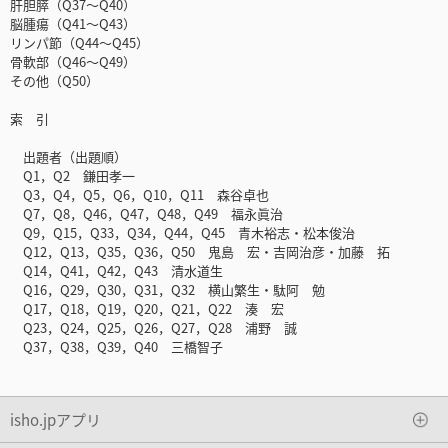
肝胆膵（Q37～Q40）
脳腫瘍（Q41～Q43）
リンパ節（Q44～Q45）
骨軟部（Q46～Q49）
その他（Q50）
索 引
出題者（出題順）
Q1，Q2 鎌田孝一
Q3，Q4，Q5，Q6，Q10，Q11 森谷卓也
Q7，Q8，Q46，Q47，Q48，Q49 福永眞治
Q9，Q15，Q33，Q34，Q44，Q45 青木裕志・松本俊治
Q12，Q13，Q35，Q36，Q50 鬼島 宏・吉岡治彦・加藤 拓
Q14，Q41，Q42，Q43 清水道生
Q16，Q29，Q30，Q31，Q32 横山繁生・駄阿 勉
Q17，Q18，Q19，Q20，Q21，Q22 湊 宏
Q23，Q24，Q25，Q26，Q27，Q28 浦野 誠
Q37，Q38，Q39，Q40 三橋智子
isho.jpアプリ