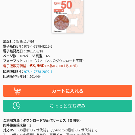
出版社
診断と治療社
電子版ISBN
978-4-7878-8223-3
電子版発売日
2025/03/18
ページ数
109ページ
判型
A5
フォーマット
PDF（パソコンへのダウンロード不可）
¥3,960
電子版販売価格：
(本体¥3,600＋税10％)
印刷版ISBN
978-4-7878-2092-1
印刷版発行年月
2014/04
カートに入れる
ちょっと立ち読み
ご利用方法
ダウンロード型配信サービス（買切型）
同時使用端末数
2
対応OS
iOS最新の２世代前まで / Android最新の２世代前まで
※コンテンツの使用にあたり、専用ビューアisho.jpが必要