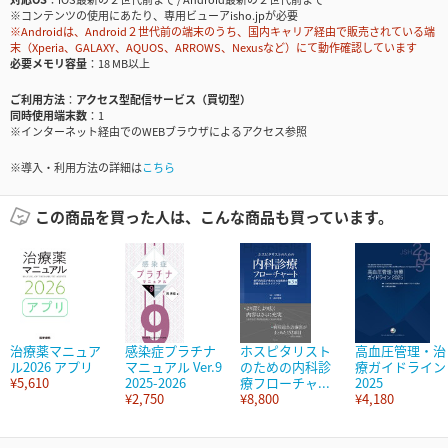
※コンテンツの使用にあたり、専用ビューアisho.jpが必要
※Androidは、Android２世代前の端末のうち、国内キャリア経由で販売されている端
末（Xperia、GALAXY、AQUOS、ARROWS、Nexusなど）にて動作確認しています
必要メモリ容量
18 MB以上
ご利用方法
アクセス型配信サービス（買切型）
同時使用端末数
1
※インターネット経由でのWEBブラウザによるアクセス参照
※導入・利用方法の詳細は
こちら
この商品を買った人は、こんな商品も買っています。
治療薬マニュア
感染症プラチナ
ホスピタリスト
高血圧管理・治
ル2026 アプリ
マニュアル Ver.9
のための内科診
療ガイドライン
¥5,610
2025-2026
療フローチャ...
2025
¥2,750
¥8,800
¥4,180