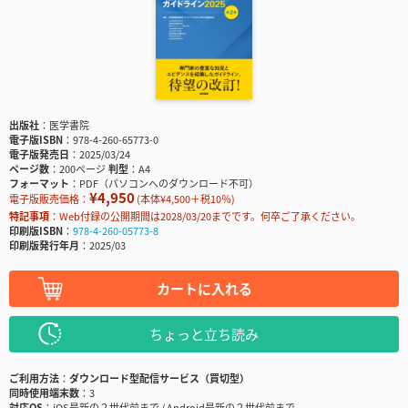
出版社
医学書院
電子版ISBN
978-4-260-65773-0
電子版発売日
2025/03/24
ページ数
200ページ
判型
A4
フォーマット
PDF（パソコンへのダウンロード不可）
¥4,950
電子版販売価格：
(本体¥4,500＋税10％)
特記事項
Web付録の公開期間は2028/03/20までです。何卒ご了承ください。
印刷版ISBN
978-4-260-05773-8
印刷版発行年月
2025/03
カートに入れる
ちょっと立ち読み
ご利用方法
ダウンロード型配信サービス（買切型）
同時使用端末数
3
対応OS
iOS最新の２世代前まで / Android最新の２世代前まで