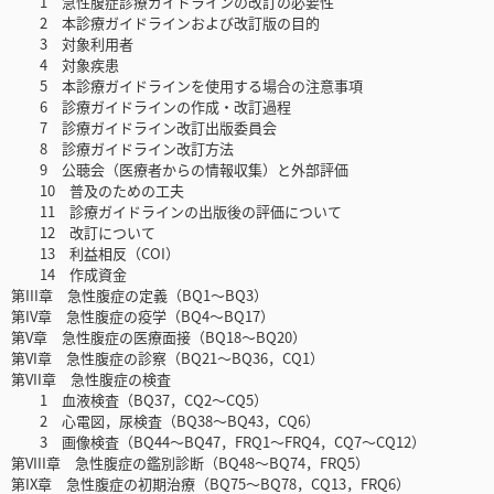
1 急性腹症診療ガイドラインの改訂の必要性
2 本診療ガイドラインおよび改訂版の目的
3 対象利用者
4 対象疾患
5 本診療ガイドラインを使用する場合の注意事項
6 診療ガイドラインの作成・改訂過程
7 診療ガイドライン改訂出版委員会
8 診療ガイドライン改訂方法
9 公聴会（医療者からの情報収集）と外部評価
10 普及のための工夫
11 診療ガイドラインの出版後の評価について
12 改訂について
13 利益相反（COI）
14 作成資金
第III章 急性腹症の定義（BQ1～BQ3）
第IV章 急性腹症の疫学（BQ4～BQ17）
第V章 急性腹症の医療面接（BQ18～BQ20）
第VI章 急性腹症の診察（BQ21～BQ36，CQ1）
第VII章 急性腹症の検査
1 血液検査（BQ37，CQ2～CQ5）
2 心電図，尿検査（BQ38～BQ43，CQ6）
3 画像検査（BQ44～BQ47，FRQ1～FRQ4，CQ7～CQ12）
第VIII章 急性腹症の鑑別診断（BQ48～BQ74，FRQ5）
第IX章 急性腹症の初期治療（BQ75～BQ78，CQ13，FRQ6）