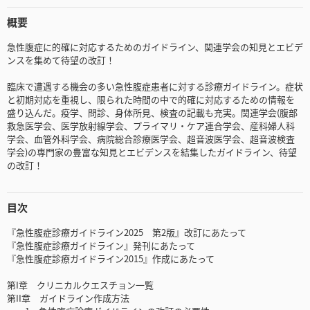
概要
急性腹症に的確に対応するためのガイドライン、関連学会の知見とエビデ
ンスを集めて待望の改訂！
臨床で遭遇する機会の多い急性腹症患者に対する診療ガイドライン。症状
と初期対応を重視し、限られた時間の中で的確に対応するための情報を
盛り込んだ。疫学、問診、身体所見、検査の記載も充実。関連学会(腹部
救急医学会、医学放射線学会、プライマリ・ケア連合学会、産科婦人科
学会、血管外科学会、病院総合診療医学会、超音波医学会、超音波検査
学会)の専門家の豊富な知見とエビデンスを結集したガイドライン、待望
の改訂！
目次
『急性腹症診療ガイドライン2025 第2版』改訂にあたって
『急性腹症診療ガイドライン』発刊にあたって
『急性腹症診療ガイドライン2015』作成にあたって
第I章 クリニカルクエスチョン一覧
第II章 ガイドライン作成方法