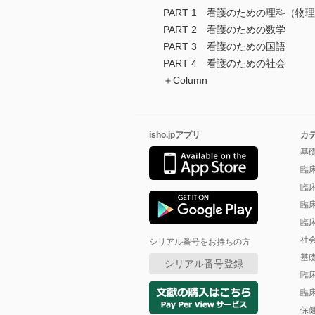
PART 1 看護のための理科（物
PART 2 看護のための数学
PART 3 看護のための国語
PART 4 看護のための社会
＋Column
isho.jpアプリ
カ
基
臨
臨
臨
臨
社
シリアル番号をお持ちの方
基
シリアル番号登録
臨
臨
保