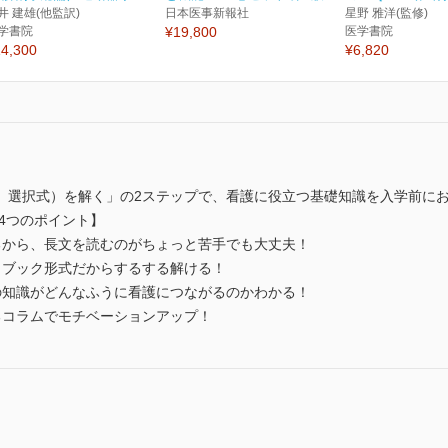
井 建雄(他監訳)
日本医事新報社
星野 雅洋(監修)
学書院
¥19,800
医学書院
4,300
¥6,820
、選択式）を解く」の2ステップで、看護に役立つ基礎知識を入学前に
4つのポイント】
るから、長文を読むのがちょっと苦手でも大丈夫！
クブック形式だからするする解ける！
の知識がどんなふうに看護につながるのかわかる！
るコラムでモチベーションアップ！