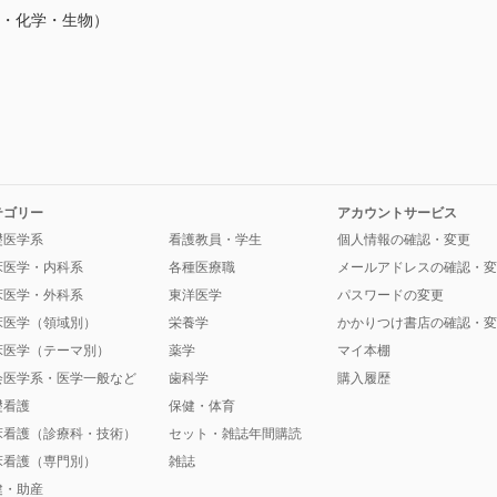
理・化学・生物）
テゴリー
アカウントサービス
礎医学系
看護教員・学生
個人情報の確認・変更
床医学・内科系
各種医療職
メールアドレスの確認・変
床医学・外科系
東洋医学
パスワードの変更
床医学（領域別）
栄養学
かかりつけ書店の確認・変
床医学（テーマ別）
薬学
マイ本棚
会医学系・医学一般など
歯科学
購入履歴
礎看護
保健・体育
床看護（診療科・技術）
セット・雑誌年間購読
床看護（専門別）
雑誌
健・助産