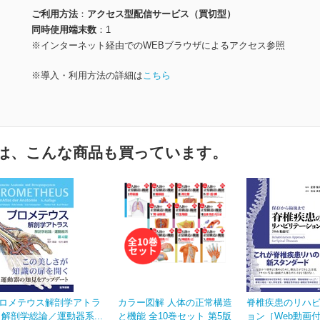
ご利用方法
アクセス型配信サービス（買切型）
同時使用端末数
1
※インターネット経由でのWEBブラウザによるアクセス参照
※導入・利用方法の詳細は
こちら
は、こんな商品も買っています。
ロメテウス解剖学アトラ
カラー図解 人体の正常構造
脊椎疾患のリハ
 解剖学総論／運動器系...
と機能 全10巻セット 第5版
ョン［Web動画