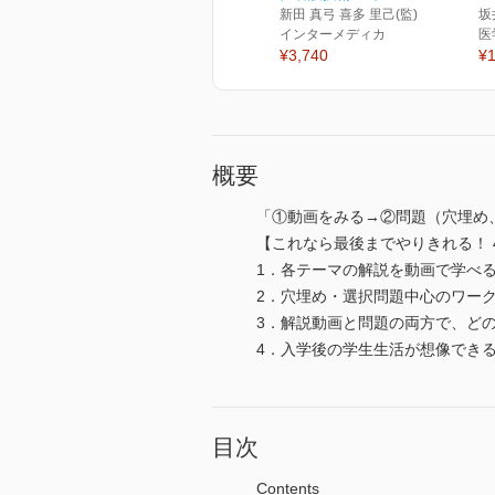
新田 真弓 喜多 里己(監)
坂
インターメディカ
医
¥3,740
¥1
概要
「①動画をみる→②問題（穴埋め
【これなら最後までやりきれる！ 
1．各テーマの解説を動画で学べ
2．穴埋め・選択問題中心のワー
3．解説動画と問題の両方で、ど
4．入学後の学生生活が想像でき
目次
Contents