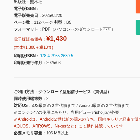
出版社
照林社
電子版ISBN
電子版発売日
2025/03/20
ページ数
112ページ
判型
B5
フォーマット
PDF（パソコンへのダウンロード不可）
¥1,430
電子版販売価格：
(本体¥1,300＋税10％)
印刷版ISBN
978-4-7965-2639-5
印刷版発行年月
2025/03
ご利用方法
ダウンロード型配信サービス（買切型）
同時使用端末数
2
対応OS
iOS最新の２世代前まで / Android最新の２世代前まで
※コンテンツの使用にあたり、専用ビューアisho.jpが必要
※Androidは、Android２世代前の端末のうち、国内キャリア経由で販
AQUOS、ARROWS、Nexusなど）にて動作確認しています
必要メモリ容量
106 MB以上