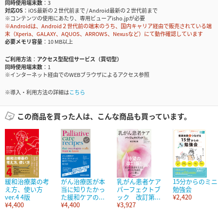
同時使用端末数
3
対応OS
iOS最新の２世代前まで / Android最新の２世代前まで
※コンテンツの使用にあたり、専用ビューアisho.jpが必要
※Androidは、Android２世代前の端末のうち、国内キャリア経由で販売されている端
末（Xperia、GALAXY、AQUOS、ARROWS、Nexusなど）にて動作確認しています
必要メモリ容量
10 MB以上
ご利用方法
アクセス型配信サービス（買切型）
同時使用端末数
1
※インターネット経由でのWEBブラウザによるアクセス参照
※導入・利用方法の詳細は
こちら
この商品を買った人は、こんな商品も買っています。
緩和治療薬の考
がん治療医が本
乳がん患者ケア
15分からのミニ
え方、使い方
当に知りたかっ
パーフェクトブ
勉強会
ver.4 4版
た緩和ケアの...
ック 改訂第...
¥2,420
¥4,400
¥4,400
¥3,927