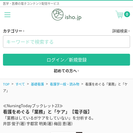
医学・医療の電子コンテンツ配信サービス
0
カテゴリー
詳細検索
ログイン／新規登録
初めての方へ
TOP
すべて
基礎看護
看護学一般・読み物
看護をめぐる「業務」と「ケ
ア」
≪NursingTodayブックレット23≫
看護をめぐる「業務」と「ケア」【電子版】
「業務はしているがケアをしていない」を分析する。
井部 俊子(著) 宇都宮 明美(著) 梅田 恵(著)