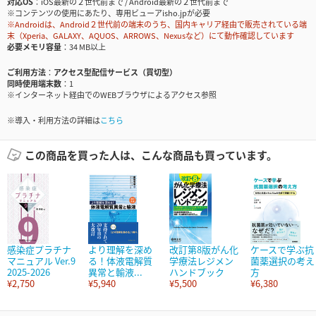
対応OS
iOS最新の２世代前まで / Android最新の２世代前まで
※コンテンツの使用にあたり、専用ビューアisho.jpが必要
※Androidは、Android２世代前の端末のうち、国内キャリア経由で販売されている端
末（Xperia、GALAXY、AQUOS、ARROWS、Nexusなど）にて動作確認しています
必要メモリ容量
34 MB以上
ご利用方法
アクセス型配信サービス（買切型）
同時使用端末数
1
※インターネット経由でのWEBブラウザによるアクセス参照
※導入・利用方法の詳細は
こちら
この商品を買った人は、こんな商品も買っています。
感染症プラチナ
より理解を深め
改訂第8版がん化
ケースで学ぶ抗
マニュアル Ver.9
る！体液電解質
学療法レジメン
菌薬選択の考え
2025-2026
異常と輸液...
ハンドブック
方
¥2,750
¥5,940
¥5,500
¥6,380