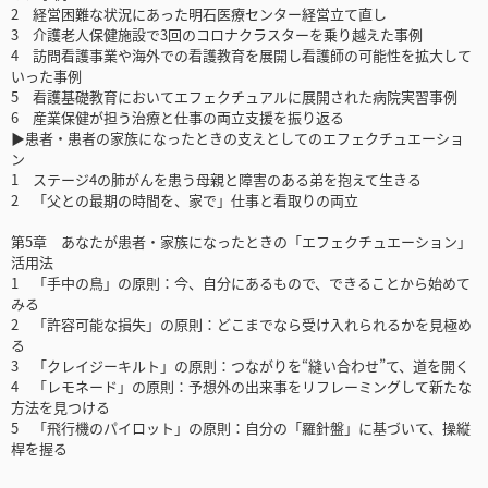
2 経営困難な状況にあった明石医療センター経営立て直し
3 介護老人保健施設で3回のコロナクラスターを乗り越えた事例
4 訪問看護事業や海外での看護教育を展開し看護師の可能性を拡大して
いった事例
5 看護基礎教育においてエフェクチュアルに展開された病院実習事例
6 産業保健が担う治療と仕事の両立支援を振り返る
▶患者・患者の家族になったときの支えとしてのエフェクチュエーショ
ン
1 ステージ4の肺がんを患う母親と障害のある弟を抱えて生きる
2 「父との最期の時間を、家で」仕事と看取りの両立
第5章 あなたが患者・家族になったときの「エフェクチュエーション」
活用法
1 「手中の鳥」の原則：今、自分にあるもので、できることから始めて
みる
2 「許容可能な損失」の原則：どこまでなら受け入れられるかを見極め
る
3 「クレイジーキルト」の原則：つながりを“縫い合わせ”て、道を開く
4 「レモネード」の原則：予想外の出来事をリフレーミングして新たな
方法を見つける
5 「飛行機のパイロット」の原則：自分の「羅針盤」に基づいて、操縦
桿を握る