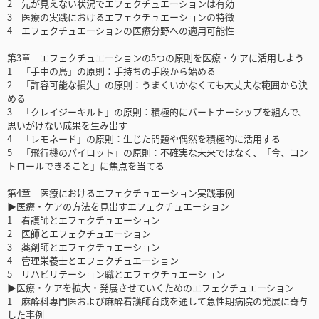
2 先が見えない状況でエフェクチュエーションは有効
3 医療の実践におけるエフェクチュエーションの特徴
4 エフェクチュエーションの医療分野への適用可能性
第3章 エフェクチュエーションの5つの原則を医療・ケアに活用しよう
1 「手中の鳥」の原則：手持ちの手段から始める
2 「許容可能な損失」の原則：うまくいかなくても大丈夫な範囲から決
める
3 「クレイジーキルト」の原則：積極的にパートナーシップを組んで、
思いがけない成果を生み出す
4 「レモネード」の原則：生じた問題や偶然を積極的に活用する
5 「飛行機のパイロット」の原則：不確実な未来ではなく、「今、コン
トロールできること」に焦点を当てる
第4章 医療におけるエフェクチュエーション実践事例
▶医療・ケアの方法を見出すエフェクチュエーション
1 看護師とエフェクチュエーション
2 医師とエフェクチュエーション
3 薬剤師とエフェクチュエーション
4 管理栄養士とエフェクチュエーション
5 リハビリテーション職とエフェクチュエーション
▶医療・ケアを拡大・発展させていくためのエフェクチュエーション
1 麻酔科専門医および麻酔看護師育成を通して急性期病院の発展に寄与
した事例