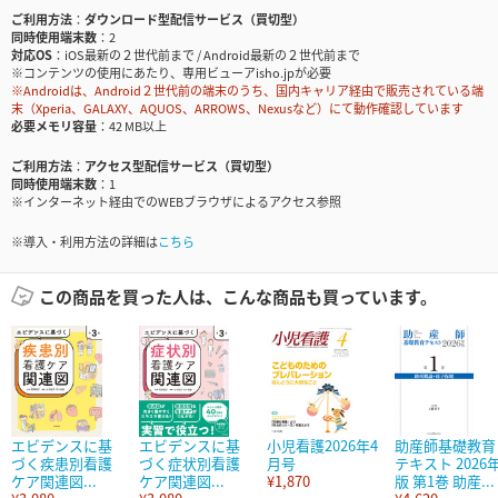
ご利用方法
ダウンロード型配信サービス（買切型）
同時使用端末数
2
対応OS
iOS最新の２世代前まで / Android最新の２世代前まで
※コンテンツの使用にあたり、専用ビューアisho.jpが必要
※Androidは、Android２世代前の端末のうち、国内キャリア経由で販売されている端
末（Xperia、GALAXY、AQUOS、ARROWS、Nexusなど）にて動作確認しています
必要メモリ容量
42 MB以上
ご利用方法
アクセス型配信サービス（買切型）
同時使用端末数
1
※インターネット経由でのWEBブラウザによるアクセス参照
※導入・利用方法の詳細は
こちら
この商品を買った人は、こんな商品も買っています。
エビデンスに基
エビデンスに基
小児看護2026年4
助産師基礎教育
づく疾患別看護
づく症状別看護
月号
テキスト 2026
ケア関連図...
ケア関連図...
¥1,870
版 第1巻 助産...