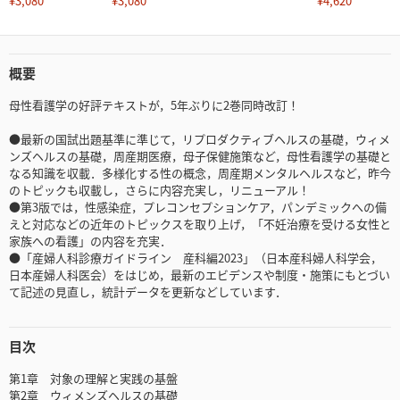
¥3,080
¥3,080
¥4,620
概要
母性看護学の好評テキストが，5年ぶりに2巻同時改訂！
●最新の国試出題基準に準じて，リプロダクティブヘルスの基礎，ウィメ
ンズヘルスの基礎，周産期医療，母子保健施策など，母性看護学の基礎と
なる知識を収載．多様化する性の概念，周産期メンタルヘルスなど，昨今
のトピックも収載し，さらに内容充実し，リニューアル！
●第3版では，性感染症，プレコンセプションケア，パンデミックへの備
えと対応などの近年のトピックスを取り上げ，「不妊治療を受ける女性と
家族への看護」の内容を充実．
●「産婦人科診療ガイドライン 産科編2023」（日本産科婦人科学会，
日本産婦人科医会）をはじめ，最新のエビデンスや制度・施策にもとづい
て記述の見直し，統計データを更新などしています．
目次
第1章 対象の理解と実践の基盤
第2章 ウィメンズヘルスの基礎