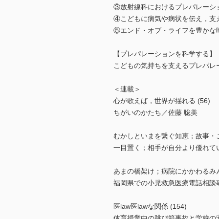
③放射線科におけるプレパレーシ
④こどもに病気や病状を伝え，支
⑤エンド・オブ・ライフを豊かな
【プレパレーションを科学する】
こどもの気持ちを支えるプレパレ
＜連載＞
心が歌えば，世界が揺れる (56)
ちがいのかたち／佐藤 聡美
むかしといまを繋ぐ知恵；故事・こ
一目置く；相手が自分より優れて
あまの橋架け；病院にかかわるみん
福岡県での小児救急医療電話相談
医law医lawな関係 (154)
体育授業中の跳び箱事故と学校の