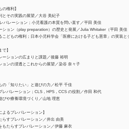
もの権利】
利とその実践の展望／大谷 美紀子
 プレパレーション；小児看護の本質を問い直す／平田 美佳
play preparation）の歴史と発展／Julia Whitaker（平田 美
るこどもの権利；日本小児科学会「医療における子ども憲章」の実装とチ
まで】
レーションの広まりと課題／後藤 裕明
ションの浸透とこれからの展望／染谷 奈々子
もの「知りたい」と遊びの力／松平 千佳
パレーション；CLS，HPS，CCS の役割／作田 和代
遊びや療養環境づくり／山地 理恵
によるプレパレーション】
たらすプレパレーション／井出 由美
をもたらすプレパレーション／伊藤 麻衣