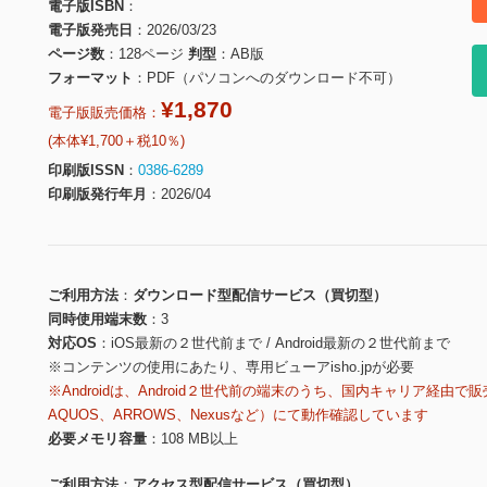
電子版ISBN
電子版発売日
2026/03/23
ページ数
128ページ
判型
AB版
フォーマット
PDF（パソコンへのダウンロード不可）
¥1,870
電子版販売価格：
(本体¥1,700＋税10％)
印刷版ISSN
0386-6289
印刷版発行年月
2026/04
ご利用方法
ダウンロード型配信サービス（買切型）
同時使用端末数
3
対応OS
iOS最新の２世代前まで / Android最新の２世代前まで
※コンテンツの使用にあたり、専用ビューアisho.jpが必要
※Androidは、Android２世代前の端末のうち、国内キャリア経由で販
AQUOS、ARROWS、Nexusなど）にて動作確認しています
必要メモリ容量
108 MB以上
ご利用方法
アクセス型配信サービス（買切型）