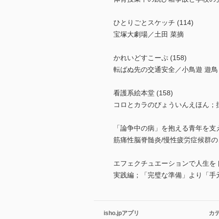
ひとりごとスケッチ (114)
宝塚大劇場／土田 菜摘
かれいどすこーぷ (158)
転ばぬ先の交通安全／小鳥遊 遊鳥
看護系絵本堂 (158)
コロとカラのびょういんえほん；
「論争中の病」を抱える青年を支え
筋痛性脳脊髄炎/慢性疲労症候群の
エフェクチュエーションで人生をド
実践編；「完璧な準備」より「手
isho.jpアプリ
カ