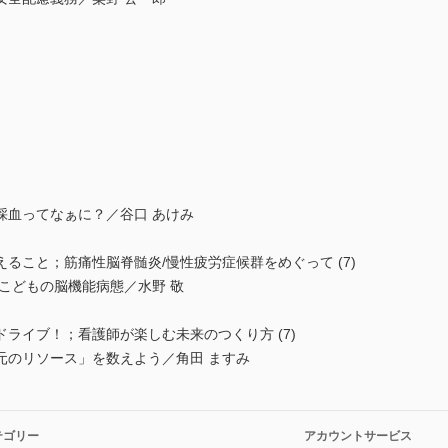
採血ってなぁに？／谷口 あけみ
ること；筋痛性脳脊髄炎/慢性疲労症候群をめぐって (7)
こどもの脳機能病態／水野 敬
ライブ！；看護師が楽しむ未来のつくり方 (7)
元のリソース」を数えよう／角田 ますみ
テゴリー
アカウントサービス