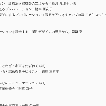
ョン；診療放射線技師の立場から／鐘川 真理子，他
えるプレパレーション／橋本 亜友子
時間にするプレパレーション；医療ケアつきキャンプ施設「そらぷちキ
ーションを科学する；感性デザインの視点から／岡﨑 章
とわざ・名言をたずねて (45)
いると認め敬意を払うこと／磯崎 三喜年
なのコミュニケーション (41)
事業研修会／阿真 京子
安全配慮義務／粟野 公一郎