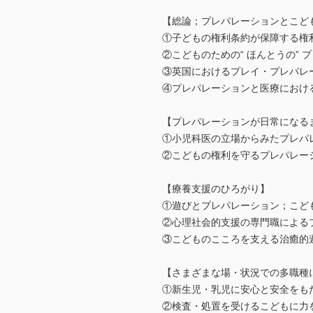
【総論；プレパレーションとこど
①子どもの権利条約が保障する権
②こどものための“ ほんとうの”
③英国におけるプレイ・プレパレーション（
④プレパレーションと医療におけ
【プレパレーションが日常になる
①小児科医の立場からみたプレパ
②こどもの権利を守るプレパレー
【療養支援のひろがり】
①遊びとプレパレーション；こど
②心理社会的支援の専門職によるプレ
③こどものこころを支える治癒的
【さまざまな場・状況での多職種
①新生児・乳児に安心と安全をも
②検査・処置を受けるこどもに力