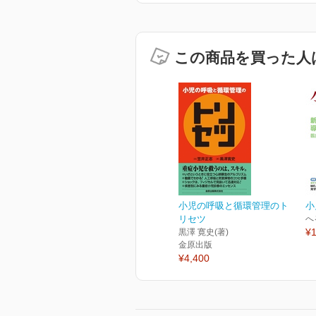
この商品を買った人
小児の呼吸と循環管理のト
小
リセツ
へ
¥1
黒澤 寛史(著)
金原出版
¥4,400