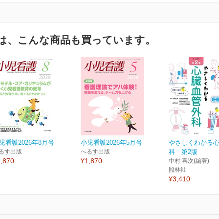
は、こんな商品も買っています。
児看護2026年8月号
小児看護2026年5月号
やさしくわかる
るす出版
へるす出版
科 第2版
,870
¥1,870
中村 喜次(編著)
照林社
¥3,410